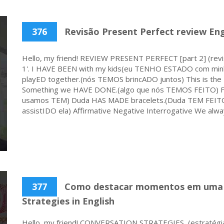
376
Revisão Present Perfect review Engl
Hello, my friend! REVIEW PRESENT PERFECT [part 2] (rev
1'. I HAVE BEEN with my kids(eu TENHO ESTADO com minha
playED together.(nós TEMOS brincADO juntos) This is the 
Something we HAVE DONE.(algo que nós TEMOS FEITO) For
usamos TEM) Duda HAS MADE bracelets.(Duda TEM FEITO 
assistIDO ela) Affirmative Negative Interrogative We alwa
377
Como destacar momentos em uma hi
Strategies in English
Hello, my friend! CONVERSATION STRATEGIES (estraté