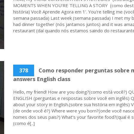
MOMENTS WHEN YOU'RE TELLING A STORY (como destac
história) Você Aprende Agora em 1'. You're telling me (vo
semana passada) Last week (semana passada) I met my be
had dinner together (nós jantamos juntos) and it was amazi
restaurant (daí quando nós estamos saindo do restaurante)
378
Como responder perguntas sobre mi
answers English class
Hello, my friend! How are you doing?(como está você
ENGLISH (perguntas e respostas sobre você em inglês) Q
about your story in English.(sobre sua história em inglês
(de onde você é?) Where were you born?(onde você nasce
nomes dos seus pais?) What's your favorite food?(qual é su
(como é[..]