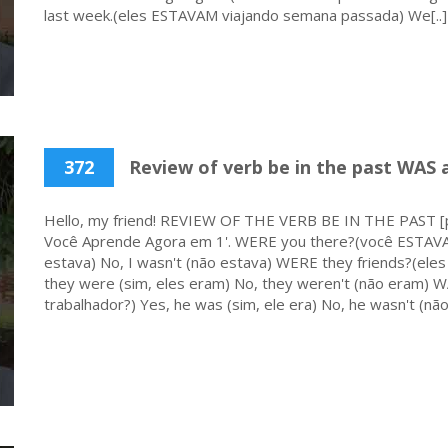
last week.(eles ESTAVAM viajando semana passada) We[..]
372
Review of verb be in the past WAS a
Hello, my friend! REVIEW OF THE VERB BE IN THE PAST [pa
Você Aprende Agora em 1'. WERE you there?(você ESTAVA l
estava) No, I wasn't (não estava) WERE they friends?(ele
they were (sim, eles eram) No, they weren't (não eram)
trabalhador?) Yes, he was (sim, ele era) No, he wasn't (não