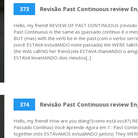
373
Revisão Past Continuous review Eng
Hello, my friend! REVIEW OF PAST CONTINUOUS (revisão 
Past Continuous is the same as (passado contínuo é o me
BUT (mas) with the verb be in the past.(com o verbo ser/
(você ESTAVA estudANDO noite passada) We WERE talkIN
She WAS callING her friend.(ela ESTAVA chamANDO o amig
ESTAVA levantANDO dois minutos[..]
374
Revisão Past Continuous review Engl
Hello, my friend! How are you doing?(como está você?)
Passado Contínuo) Você Aprende Agora em 1'. Past Cont
together.(nós ESTÁVAMOS estudANDO juntos) They WERE 