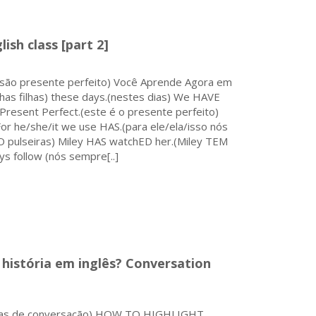
ish class [part 2]
isão presente perfeito) Você Aprende Agora em
s filhas) these days.(nestes dias) We HAVE
Present Perfect.(este é o presente perfeito)
 he/she/it we use HAS.(para ele/ela/isso nós
pulseiras) Miley HAS watchED her.(Miley TEM
ys follow (nós sempre[..]
stória em inglês? Conversation
gias de conversação) HOW TO HIGHLIGHT