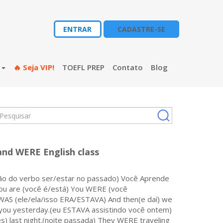
ENTRAR
CADASTRE-SE
s
🔥 Seja VIP!
TOEFL PREP
Contato
Blog
and WERE English class
ão do verbo ser/estar no passado) Você Aprende
ou are (você é/está) You WERE (você
 WAS (ele/ela/isso ERA/ESTAVA) And then(e daí) we
you yesterday.(eu ESTAVA assistindo você ontem)
) last night.(noite passada) They WERE traveling