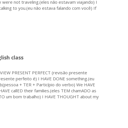
were not traveling.(eles não estavam viajando) I
talking to you.(eu não estava falando com você) If
ish class
 REVIEW PRESENT PERFECT (revisão presente
presente perfeito é) I HAVE DONE something.(eu
rb(pessoa + TER + Particípio do verbo) We HAVE
AVE callED their families.(eles TEM chamADO as
EITO um bom trabalho) I HAVE THOUGHT about my