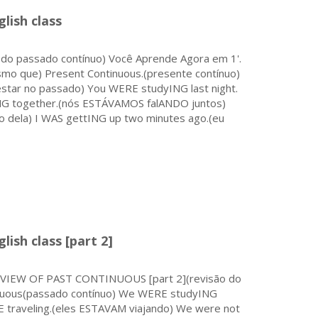
lish class
do passado contínuo) Você Aprende Agora em 1'.
smo que) Present Continuous.(presente contínuo)
estar no passado) You WERE studyING last night.
G together.(nós ESTÁVAMOS falANDO juntos)
o dela) I WAS gettING up two minutes ago.(eu
ish class [part 2]
 REVIEW OF PAST CONTINUOUS [part 2](revisão do
inuous(passado contínuo) We WERE studyING
traveling.(eles ESTAVAM viajando) We were not