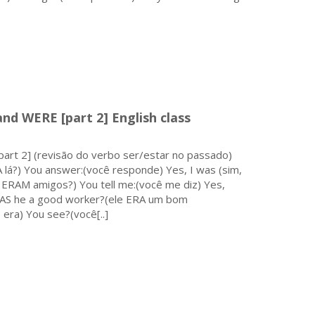
nd WERE [part 2] English class
rt 2] (revisão do verbo ser/estar no passado)
á?) You answer:(você responde) Yes, I was (sim,
s ERAM amigos?) You tell me:(você me diz) Yes,
 WAS he a good worker?(ele ERA um bom
 era) You see?(você[..]