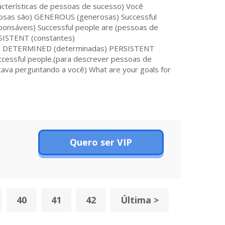
cterísticas de pessoas de sucesso) Você
itosas são) GENEROUS (generosas) Successful
onsáveis) Successful people are (pessoas de
NSISTENT (constantes)
o) DETERMINED (determinadas) PERSISTENT
uccessful people.(para descrever pessoas de
stava perguntando a você) What are your goals for
Quero ser VIP
40
41
42
Última >