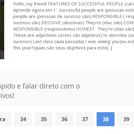
Hello, my friend! FEATURES OF SUCCESSFUL PEOPLE (cara
Aprende Agora em 1'. Successful people are (pessoas ex
people are (pessoas de sucesso são) RESPONSIBLE ( resp
sucesso são) DECISIVE (decisivas) They're (elas são) CO
RESPONSIBLE (responsáveis) HONEST They're (elas sã
These are adjectives (estes são adjetivos) to describe s
sucesso) Last class (aula passada) I was asking you:(eu e
this year?(quais são seus objetivos para este[..]
pido e falar direto com o
ivos!
ra
34
35
36
37
38
39