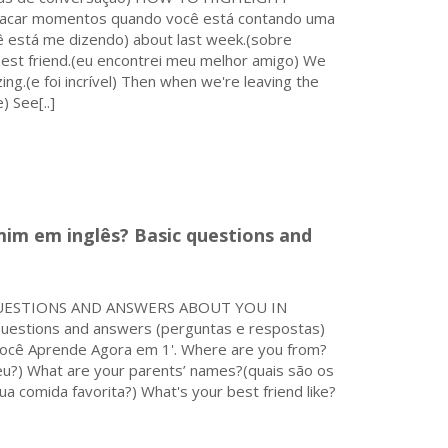
ar momentos quando você está contando uma
cê está me dizendo) about last week.(sobre
st friend.(eu encontrei meu melhor amigo) We
ng.(e foi incrível) Then when we're leaving the
 See[..]
m em inglês? Basic questions and
?) QUESTIONS AND ANSWERS ABOUT YOU IN
uestions and answers (perguntas e respostas)
) Você Aprende Agora em 1'. Where are you from?
u?) What are your parents’ names?(quais são os
a comida favorita?) What's your best friend like?