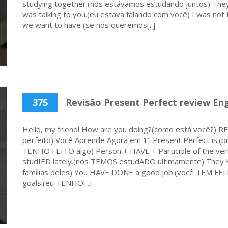
studying together.(nós estávamos estudando juntos) They 
was talking to you.(eu estava falando com você) I was not 
we want to have (se nós queremos[..]
375
Revisão Present Perfect review Engl
Hello, my friend! How are you doing?(como está você?)
perfeito) Você Aprende Agora em 1'. Present Perfect is:(
TENHO FEITO algo) Person + HAVE + Participle of the ve
studIED lately.(nós TEMOS estudADO ultimamente) They H
famílias deles) You HAVE DONE a good job.(você TEM F
goals.(eu TENHO[..]