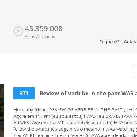
45.359.008
Aulas Assistidas
O que é?
Aula
371
Review of verb be in the past WAS 
Hello, my friend! REVIEW OF VERB BE IN THE PAST (revis
Agora em 1'. I am (eu sou/estou) I WAS (eu ERA/ESTAVA Y
ERA/ESTAVA) He/she/it is (ele/ela/isso é/está) He/she/it
follow the same.(nós seguimos o mesmo) I WAS watching 
You WERE learning English (você ESTAVA aprendendo inglês