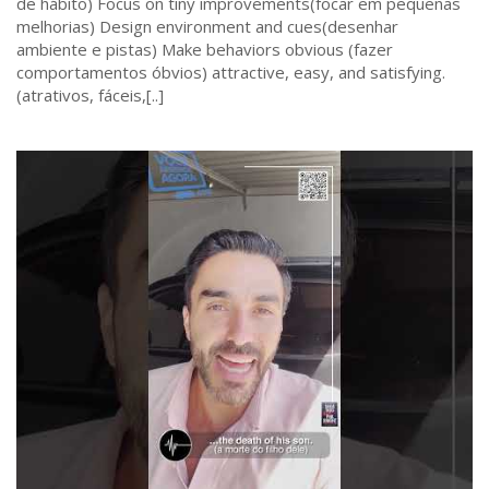
de hábito) Focus on tiny improvements(focar em pequenas
melhorias) Design environment and cues(desenhar
ambiente e pistas) Make behaviors obvious (fazer
comportamentos óbvios) attractive, easy, and satisfying.
(atrativos, fáceis,[..]