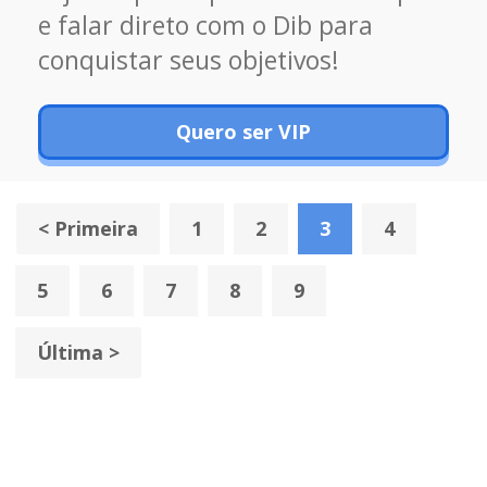
e falar direto com o Dib para
conquistar seus objetivos!
Quero ser VIP
< Primeira
1
2
3
4
5
6
7
8
9
Última >