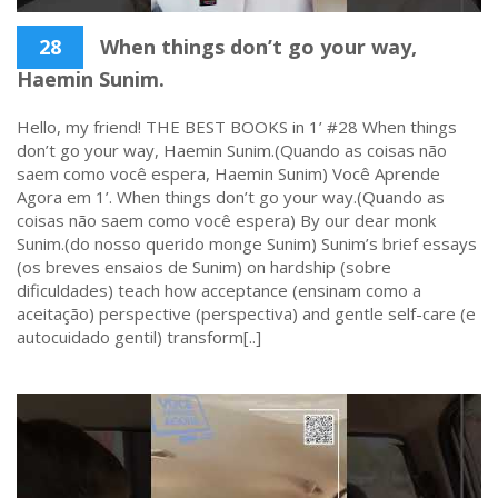
28
When things don’t go your way,
Haemin Sunim.
Hello, my friend! THE BEST BOOKS in 1’ #28 When things
don’t go your way, Haemin Sunim.(Quando as coisas não
saem como você espera, Haemin Sunim) Você Aprende
Agora em 1’. When things don’t go your way.(Quando as
coisas não saem como você espera) By our dear monk
Sunim.(do nosso querido monge Sunim) Sunim’s brief essays
(os breves ensaios de Sunim) on hardship (sobre
dificuldades) teach how acceptance (ensinam como a
aceitação) perspective (perspectiva) and gentle self-care (e
autocuidado gentil) transform[..]