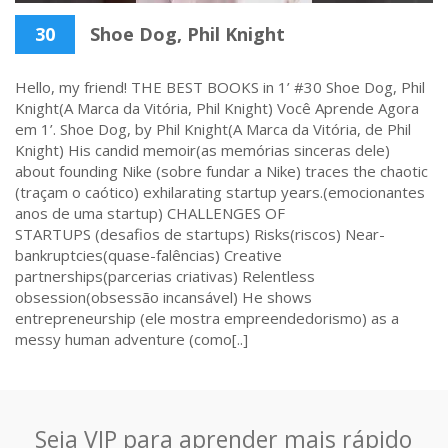
30
Shoe Dog, Phil Knight
Hello, my friend! THE BEST BOOKS in 1’ #30 Shoe Dog, Phil
Knight(A Marca da Vitória, Phil Knight) Você Aprende Agora
em 1’. Shoe Dog, by Phil Knight(A Marca da Vitória, de Phil
Knight) His candid memoir(as memórias sinceras dele)
about founding Nike (sobre fundar a Nike) traces the chaotic
(traçam o caótico) exhilarating startup years.(emocionantes
anos de uma startup) CHALLENGES OF
STARTUPS (desafios de startups) Risks(riscos) Near-
bankruptcies(quase-falências) Creative
partnerships(parcerias criativas) Relentless
obsession(obsessão incansável) He shows
entrepreneurship (ele mostra empreendedorismo) as a
messy human adventure (como[..]
Seja VIP para aprender mais rápido