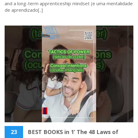
and a long-term apprenticeship mindset (e uma mentalidade
de aprendizado[..]
23
BEST BOOKS in 1’ The 48 Laws of