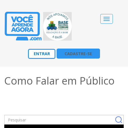
Alternar
navegação
ENTRAR
CADASTRE-SE
Como Falar em Público