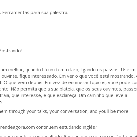
 Ferramentas para sua palestra.
 Mostrando!
nam melhor, quando há um tema claro, ligando os passos. Use im
ouvinte, fique interessado. Em ver o que você está mostrando, 
xt. O que vem depois. Em vez de enumerar tópicos, você pode co
nte. Não permita que a sua plateia, que os seus ouvintes, pass
traia, que interesse, e que esclareça. Um caminho que leve a
s.
them through your talks, your conversation, and you'll be more
prendeagora.com continuem estudando inglês?
so para mostrar seu resultado. Faça as pessoas que estão te ouv