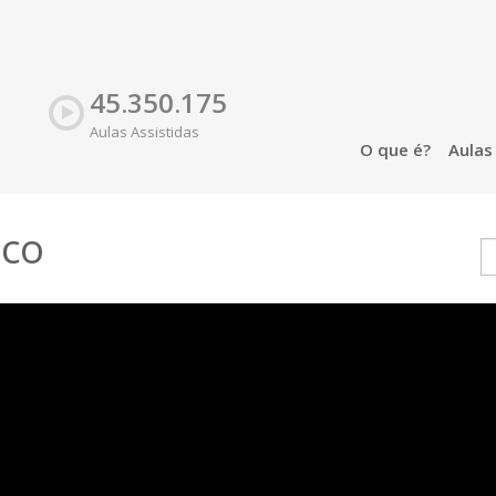
45.350.175
Aulas Assistidas
O que é?
Aula
ico