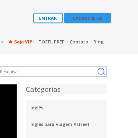
ENTRAR
CADASTRE-SE
s
🔥 Seja VIP!
TOEFL PREP
Contato
Blog
Categorias
Inglês
Inglês para Viagem #street