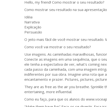
Hello, my friend! Como mostrar o seu resultado?
Como mostrar seu resultado na sua apresentação.
Idéia
Narrativa
Explicação
Persuasão
O jeito mais fácil de você mostrar seu resultado.
Como você vai mostrar o seu resultado?
Use imagens. As caminhadas maravilhosas, funcio
Conecte as imagens em uma sequência, que o seu 
ele tenha a expectativa de ver, what's coming ne
cada passo da caminhada, com uma imagem intriga
indiferentes por sua obra. Imagine uma rota que a
encantamento e prazer. Pictures, pictures, picture
They are as free as the air you breathe. Sprinkle 
entertaining, more influential.
Como eu faço, para que os alunos do www.vocea
"Make them have fun" Faça-os se divertir. Faça is