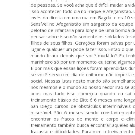
de pessoas. Se você acha que é difícil mudar a v
isso acontecer todo dia no Iraque e Afeganistão.
invés da direita em uma rua em Bagdá e os 10 s
Sensível no Afeganistão um sargento da equipe 
pelotão de infantaria para longe de uma bomba d
pensar sobre isso não somente os soldados foram
filhos de seus filhos. Gerações foram salvas p
lugar e qualquer um pode fazer isso. Então o q
mundo ficará depois que você mudá-lo? Eu tenh
marinheiro só por um momento eu tenho algumas
E por mais que essas lições foram aprendidas du
se você serviu um dia de uniforme não importa s
social. Nossas lutas neste mundo são semelhante
nós mesmos e o mundo ao nosso redor irão se apli
anos mas tudo isso começou quando eu saí da
treinamento básico de Elite é 6 meses uma longa 
San Diego cursos de obstáculos intermináveis 
miserável. São 6 meses sendo constantemente 
encontrar os fracos de mente e corpo e elim
treinamento também busca encontrar aqueles al
fracasso e dificuldades. Para mim o treinamento 