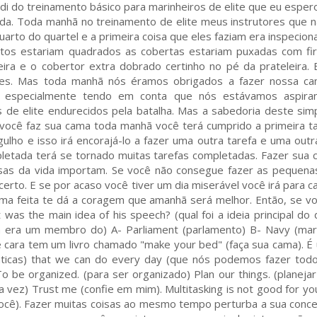
di do treinamento básico para marinheiros de elite que eu espe
ida. Toda manhã no treinamento de elite meus instrutores que 
rto do quartel e a primeira coisa que eles faziam era inspecion
antos estariam quadrados as cobertas estariam puxadas com f
ira e o cobertor extra dobrado certinho no pé da prateleira.
eses. Mas toda manhã nós éramos obrigados a fazer nossa c
ca especialmente tendo em conta que nós estávamos aspira
s de elite endurecidos pela batalha. Mas a sabedoria deste sim
ocê faz sua cama toda manhã você terá cumprido a primeira t
ulho e isso irá encorajá-lo a fazer uma outra tarefa e uma out
mpletada terá se tornado muitas tarefas completadas. Fazer sua 
sas da vida importam. Se você não consegue fazer as pequena
erto. E se por acaso você tiver um dia miserável você irá para c
ama feita te dá a coragem que amanhã será melhor. Então, se v
 the main idea of his speech? (qual foi a ideia principal do 
a era um membro do) A- Parliament (parlamento) B- Navy (mar
e cara tem um livro chamado "make your bed" (faça sua cama). É 
 práticas) that we can do every day (que nós podemos fazer todo
To be organized. (para ser organizado) Plan our things. (planeja
da vez) Trust me (confie em mim). Multitasking is not good for you
cê). Fazer muitas coisas ao mesmo tempo perturba a sua conc