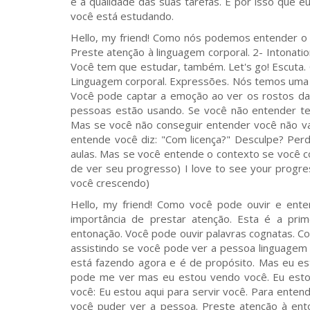
e a qualidade das suas tarefas. É por isso que 
você está estudando.
Hello, my friend! Como nós podemos entender o 
Preste atenção à linguagem corporal. 2- Intonati
Você tem que estudar, também. Let's go! Escuta. 
Linguagem corporal. Expressões. Nós temos uma au
Você pode captar a emoção ao ver os rostos das
pessoas estão usando. Se você não entender te
Mas se você não conseguir entender você não vai
entende você diz: "Com licença?" Desculpe? Per
aulas. Mas se você entende o contexto se você con
de ver seu progresso) I love to see your progre
você crescendo)
Hello, my friend! Como você pode ouvir e ente
importância de prestar atenção. Esta é a pri
entonação. Você pode ouvir palavras cognatas. Co
assistindo se você pode ver a pessoa linguagem
está fazendo agora e é de propósito. Mas eu es
pode me ver mas eu estou vendo você. Eu esto
você: Eu estou aqui para servir você. Para enten
você puder ver a pessoa. Preste atenção à ent