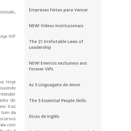
Empresas Feitas para Vencer
estudo,
NEW! Vídeos Institucionais
seja VIP
The 21 Irrefutable Laws of
Leadership
NEW! Eventos exclusivos aos
Forever VIPs
ui. Hoje
As 5 Linguagens do Amor
 ouvindo
entender
dador do
The 5 Essential People Skills
ano traz
o tom da
Dicas de Inglês
iscursos
fala com
do ela é