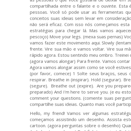
compartilhada entre o falante e o ouvinte. Esta 
pessoas. Você só pode usar as ferramentas qu
conceitos suas ideias sem levar em consideração
não será eficaz. Com isso nós começamos esta
estratégias para chegar lá. Mas vamos aquec
pescoço) Move your legs. (mexa suas pernas) Vo
vamos fazer este movimento aqui. Slowly (lentame
frente. Vire sua mão e vamos voltar. Vire sua 
rápido agora. Estou sentindo meu ombro. Treinei 
(agora vamos alongar) Para frente. Vamos contar 
Agora vamos alongar assim como se você estivesse
(por favor, comece) 1 Solte seus braços, seus 
respirar. Breathe in (inspirar). Hold (segurar). B
(segure). Breathe out (expire). Are you prepar
preparado) And I'm here to serve you. (e eu esto
comment your questions. (comente suas pergunta
compartilhe suas ideias. Quanto mais você partici
Hello, my friend! Vamos ver algumas estratég
começamos assistindo um desenho. Assista est
cartoon. (agora perguntas sobre o desenho) Qua