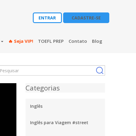
ENTRAR
CADASTRE-SE
s
🔥 Seja VIP!
TOEFL PREP
Contato
Blog
Categorias
Inglês
Inglês para Viagem #street