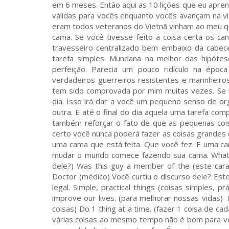
em 6 meses. Então aqui as 10 lições que eu apren
válidas para vocês enquanto vocês avançam na v
eram todos veteranos do Vietnã vinham ao meu qua
cama. Se você tivesse feito a coisa certa os c
travesseiro centralizado bem embaixo da cabece
tarefa simples. Mundana na melhor das hipót
perfeição. Parecia um pouco ridículo na épo
verdadeiros guerreiros resistentes e marinheiro
tem sido comprovada por mim muitas vezes. Se v
dia. Isso irá dar a você um pequeno senso de org
outra. E até o final do dia aquela uma tarefa co
também reforçar o fato de que as pequenas coi
certo você nunca poderá fazer as coisas grandes c
uma cama que está feita. Que você fez. E uma c
mudar o mundo comece fazendo sua cama. What was
dele?) Was this guy a member of the (este car
Doctor (médico) Você curtiu o discurso dele? Est
legal. Simple, practical things (coisas simples,
improve our lives. (para melhorar nossas vidas) 
coisas) Do 1 thing at a time. (fazer 1 coisa de ca
várias coisas ao mesmo tempo não é bom para vo