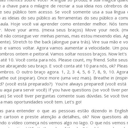
é a chave para o milagre de recriar a sua ideia nos cérebros d
e seu público tem acesso. Se você somente usa a sua língua 
 as ideias do seu público as ferramentas do seu público a com
 aula. Hoje você vai aprender como entender melhor. Nós tem
er. Move your arms. (mexa seus braços) Move your neck. (m
cê não consegue ver minhas pernas, mas estou mexendo elas. A
nte). Stretch to the back (alongue para trás). Vire sua mão e vo
mão e vamos voltar. Agora vamos aumentar a velocidade. Um po
ombros ontem e peitoral. Vamos soltar nossos braços. Now let's 
até 10. Você conta para nós. Please count, my friend. Solte seus
 abraçando seu braço. E você conta até 10 para nós, ok? Please
ombros. O outro braço agora. 1, 2, 3 4, 5, 6 7, 8, 9, 10. Ago
reathe out (expirar). Once more (uma vez mais). Breathe in (inspir
ed? (você está preparado?) You're always prepared! (você est
u aqui para servir você) If you have questions (se você tiver pe
s) Se você tiver perguntas comente suas dúvidas. Se você tive
pa mais oportunidades você tem. Let's go!
ias para entender o que as pessoas estão dizendo in English
e cartoon e preste atenção a detalhes, ok? Now questions ab
ndo o vídeo começa nós vemos algo no lago. O que nós vemos 