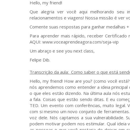
Hello, my friend!
Que alegria ver você aqui melhorando seu in
relacionamentos e viagens! Nossa missão é ver vo
Comente suas respostas para ganhar medalhas + p
Para aprender mais rápido, receber Certificado 
AQUI: www.voceaprendeagora.com/seja-vip
Um abraço e see you next class,
Felipe Dib.
Transcrição da aula: Como saber o que está send
Hello, my friend! How are you? (como você está?)
nós aprendemos como entender a ideia principal
o que eles estão dizendo. Na última aula nós 
a fala. Coisas que estão sendo ditas. E eu começ
TED. Um evento com conferências, muito legal. V
com si mesmo um novo conjunto de ferramentas.
voz dele. Nós captamos a sua vulnerabilidade. Su
podem motivar podem nos estimular. Qual ideia 
as pessoas o que você gostaria de deixar em s