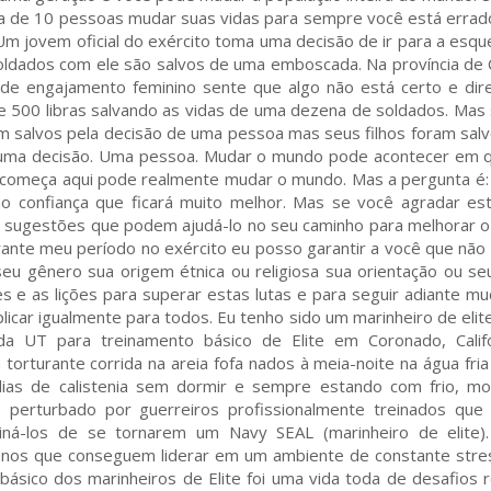
ida de 10 pessoas mudar suas vidas para sempre você está errado
 Um jovem oficial do exército toma uma decisão de ir para a esqu
oldados com ele são salvos de uma emboscada. Na província de
de engajamento feminino sente que algo não está certo e dir
e 500 libras salvando as vidas de uma dezena de soldados. Mas
 salvos pela decisão de uma pessoa mas seus filhos foram salv
or uma decisão. Uma pessoa. Mudar o mundo pode acontecer em 
ue começa aqui pode realmente mudar o mundo. Mas a pergunta é
o confiança que ficará muito melhor. Mas se você agradar es
 sugestões que podem ajudá-lo no seu caminho para melhorar 
rante meu período no exército eu posso garantir a você que não
eu gênero sua origem étnica ou religiosa sua orientação ou se
s e as lições para superar estas lutas e para seguir adiante m
car igualmente para todos. Eu tenho sido um marinheiro de elit
 UT para treinamento básico de Elite em Coronado, Califo
torturante corrida na areia fofa nados à meia-noite na água fria
dias de calistenia sem dormir e sempre estando com frio, m
perturbado por guerreiros profissionalmente treinados que
iná-los de se tornarem um Navy SEAL (marinheiro de elite)
unos que conseguem liderar em um ambiente de constante stre
básico dos marinheiros de Elite foi uma vida toda de desafios 