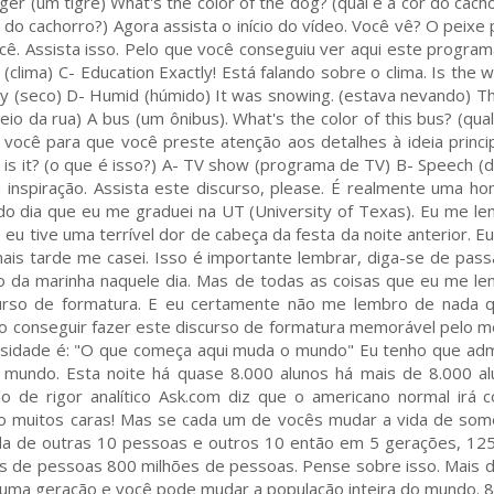
ger (um tigre) What's the color of the dog? (qual é a cor do cacho
do cachorro?) Agora assista o início do vídeo. Você vê? O peixe 
cê. Assista isso. Pelo que você conseguiu ver aqui este progra
(clima) C- Education Exactly! Está falando sobre o clima. Is the 
 Dry (seco) D- Humid (húmido) It was snowing. (estava nevando) Th
eio da rua) A bus (um ônibus). What's the color of this bus? (qual
você para que você preste atenção aos detalhes à ideia princip
 is it? (o que é isso?) A- TV show (programa de TV) B- Speech (d
a inspiração. Assista este discurso, please. É realmente uma ho
 do dia que eu me graduei na UT (University of Texas). Eu me l
eu tive uma terrível dor de cabeça da festa da noite anterior. E
is tarde me casei. Isso é importante lembrar, diga-se de pas
 da marinha naquele dia. Mas de todas as coisas que eu me l
urso de formatura. E eu certamente não me lembro de nada q
ão conseguir fazer este discurso de formatura memorável pelo 
versidade é: "O que começa aqui muda o mundo" Eu tenho que adm
mundo. Esta noite há quase 8.000 alunos há mais de 8.000 a
 de rigor analítico Ask.com diz que o americano normal irá 
o muitos caras! Mas se cada um de vocês mudar a vida de so
a de outras 10 pessoas e outros 10 então em 5 gerações, 12
s de pessoas 800 milhões de pessoas. Pense sobre isso. Mais 
uma geração e você pode mudar a população inteira do mundo. 8