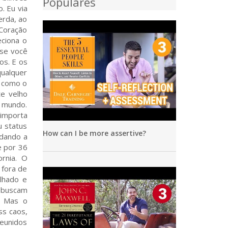
Populares
. Eu via
erda, ao
 Coração
eciona o
 se você
os. E os
qualquer
: como o
te velho
o mundo.
 importa
u status
How can I be more assertive?
udando a
e por 36
rnia. O
 fora de
olhado e
 buscam
. Mas o
ss caos,
reunidos