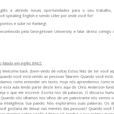
glês e abrindo novas oportunidades para o seu trabalho, 
cê speaking English e sendo Líder por onde você for!
ontos e subir no Ranking!
reconhecido pela Georgetown University e falar direto comigo 
o falado em inglês BNCC
 Welcome back. (bem-vindo de volta) Estou feliz de ter você aq
 quando você está vendo as pessoas falarem. Quando você está
estudamos como entender um texto. Hoje nós aprendemos como 
o esta aula lendo parte deste livro aqui do Chris Anderson fun
eja o que ele escreve. Escrita nos dá palavras. O discurso hum
 Quando nós olhamos nos olhos de um palestrante nós vemos 
a inteligência. Sua paixão. Nós exploramos suas palavras. Os d
você gostaria de deixar nas mentes das pessoas? Quando você 
uas mentes sobre você? A língua só produz a sua mágica quan