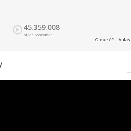
45.359.008
Aulas Assistidas
O que é?
Aula
V