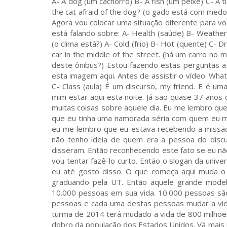
A- A dog (um cachorro) B- A fish (um peixe) C- A ti
the cat afraid of the dog? (o gado está com medo 
Agora vou colocar uma situação diferente para vo
está falando sobre: A- Health (saúde) B- Weather 
(o clima está?) A- Cold (frio) B- Hot (quente) C-
car in the middle of the street. (há um carro no m
deste ônibus?) Estou fazendo estas perguntas a 
esta imagem aqui. Antes de assistir o vídeo. What
C- Class (aula) É um discurso, my friend. E é um
mim estar aqui esta noite. Já são quase 37 anos
muitas coisas sobre aquele dia. Eu me lembro que 
que eu tinha uma namorada séria com quem eu ma
eu me lembro que eu estava recebendo a missão
não tenho ideia de quem era a pessoa do disc
disseram. Então reconhecendo este fato se eu n
vou tentar fazê-lo curto. Então o slogan da uni
eu até gosto disso. O que começa aqui muda o 
graduando pela UT. Então aquele grande modelo
10.000 pessoas em sua vida. 10.000 pessoas sã
pessoas e cada uma destas pessoas mudar a vid
turma de 2014 terá mudado a vida de 800 milhõe
dobro da população dos Estados Unidos. Vá mais 