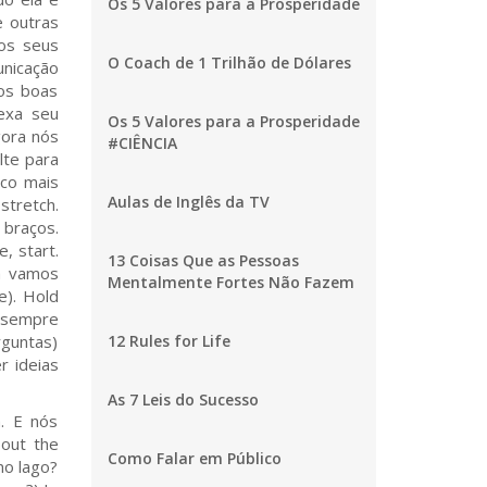
Os 5 Valores para a Prosperidade
e outras
os seus
O Coach de 1 Trilhão de Dólares
unicação
os boas
exa seu
Os 5 Valores para a Prosperidade
gora nós
#CIÊNCIA
lte para
uco mais
Aulas de Inglês da TV
stretch.
 braços.
, start.
13 Coisas Que as Pessoas
ra vamos
Mentalmente Fortes Não Fazem
e). Hold
á sempre
rguntas)
12 Rules for Life
r ideias
As 7 Leis do Sucesso
. E nós
out the
Como Falar em Público
no lago?