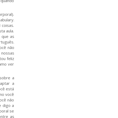
s quando
rporal).
abulary.
 coisas.
ta aula.
s que as
rtuguês.
você não
e nossas
ou feliz
 amo ver
 sobre a
aptar a
ocê está
omo você
Você não
 digo a
poral se
entre as