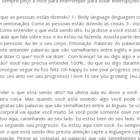
eu sempre peço a você para interromper para isolar interrupçõe
que as pessoas estão dizendo? 1- Body language (linguagem co
on (entonação). Como as pessoas estão dizendo as coisas. 3- Voc
Como entender o que está sendo dito. Eu já disse a você estas 3
la que fala sobre isso e eu estou na fazenda. Assista parte des
 pessoas. Ao ler o seu corpo. Entonação. Palavras. As palavra
nte entender palavras que são semelhantes entre inglês e po
 dizer O que? Você vai dizer: Com licença? Se eu digo algo e 
dão? Você não precisa entender 100%... do que eu digo durant
segue seguir eu fico feliz. I'm happy to see your progress. (est
ss. (eu amo ver seu progresso) I love to see you growing. (eu
nder o que está sendo dito? Na última aula eu disse a você
meira coisa. Mas quando você está ouvindo algo você pode c
gnatas são palavras que são semelhantes entre as línguas. Se v
 corporal vai ajudar você muito. Se você pode somente ouvir c
tou aqui, caminhando ao seu lado. Eu estou bem do seu lado. 
u seguindo seu progresso. Eu estou aqui com você. Eu sempre
der o que está sendo dito preste atenção capte a linguagem cor
onação. Pegue as cognatas as palavras que são semelhantes 