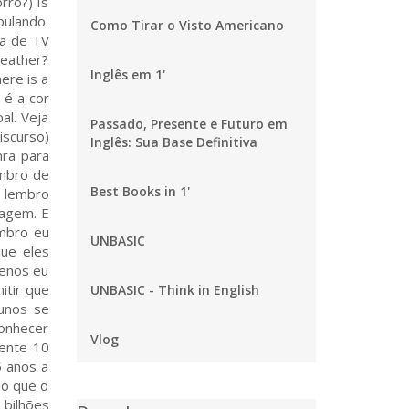
rro?) Is
pulando.
Como Tirar o Visto Americano
ma de TV
weather?
Inglês em 1'
ere is a
 é a cor
al. Veja
Passado, Presente e Futuro em
iscurso)
Inglês: Sua Base Definitiva
nra para
embro de
Best Books in 1'
u lembro
sagem. E
embro eu
UNBASIC
ue eles
menos eu
itir que
UNBASIC - Think in English
lunos se
conhecer
Vlog
mente 10
5 anos a
do que o
 bilhões