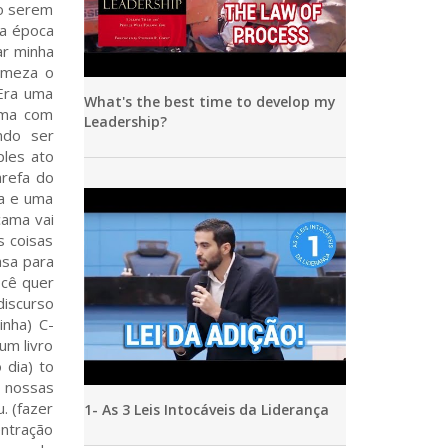
ro serem
na época
ar minha
irmeza o
 Era uma
What's the best time to develop my
ama com
Leadership?
ndo ser
ples ato
arefa do
ra e uma
cama vai
s coisas
asa para
ocê quer
discurso
inha) C-
um livro
 dia) to
r nossas
. (fazer
1- As 3 Leis Intocáveis da Liderança
entração