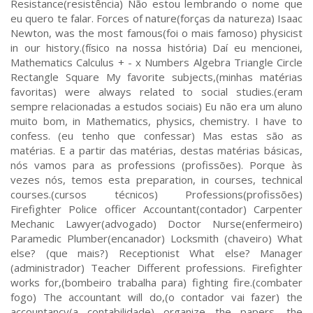
Resistance(resistência) Não estou lembrando o nome que
eu quero te falar. Forces of nature(forças da natureza) Isaac
Newton, was the most famous(foi o mais famoso) physicist
in our history.(físico na nossa história) Daí eu mencionei,
Mathematics Calculus + - x Numbers Algebra Triangle Circle
Rectangle Square My favorite subjects,(minhas matérias
favoritas) were always related to social studies.(eram
sempre relacionadas a estudos sociais) Eu não era um aluno
muito bom, in Mathematics, physics, chemistry. I have to
confess. (eu tenho que confessar) Mas estas são as
matérias. E a partir das matérias, destas matérias básicas,
nós vamos para as professions (profissões). Porque às
vezes nós, temos esta preparation, in courses, technical
courses.(cursos técnicos) Professions(profissões)
Firefighter Police officer Accountant(contador) Carpenter
Mechanic Lawyer(advogado) Doctor Nurse(enfermeiro)
Paramedic Plumber(encanador) Locksmith (chaveiro) What
else? (que mais?) Receptionist What else? Manager
(administrador) Teacher Different professions. Firefighter
works for,(bombeiro trabalha para) fighting fire.(combater
fogo) The accountant will do,(o contador vai fazer) the
accountancy(a contabilidade) organize the papers, the