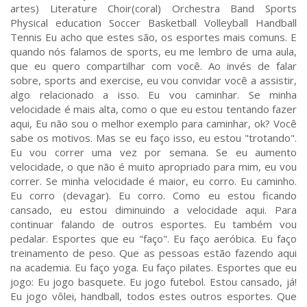
artes) Literature Choir(coral) Orchestra Band Sports
Physical education Soccer Basketball Volleyball Handball
Tennis Eu acho que estes são, os esportes mais comuns. E
quando nós falamos de sports, eu me lembro de uma aula,
que eu quero compartilhar com você. Ao invés de falar
sobre, sports and exercise, eu vou convidar você a assistir,
algo relacionado a isso. Eu vou caminhar. Se minha
velocidade é mais alta, como o que eu estou tentando fazer
aqui, Eu não sou o melhor exemplo para caminhar, ok? Você
sabe os motivos. Mas se eu faço isso, eu estou "trotando".
Eu vou correr uma vez por semana. Se eu aumento
velocidade, o que não é muito apropriado para mim, eu vou
correr. Se minha velocidade é maior, eu corro. Eu caminho.
Eu corro (devagar). Eu corro. Como eu estou ficando
cansado, eu estou diminuindo a velocidade aqui. Para
continuar falando de outros esportes. Eu também vou
pedalar. Esportes que eu "faço". Eu faço aeróbica. Eu faço
treinamento de peso. Que as pessoas estão fazendo aqui
na academia. Eu faço yoga. Eu faço pilates. Esportes que eu
jogo: Eu jogo basquete. Eu jogo futebol. Estou cansado, já!
Eu jogo vôlei, handball, todos estes outros esportes. Que