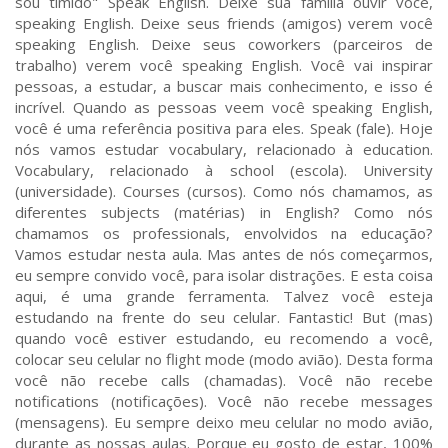
sou tímido" Speak English. Deixe sua família ouvir você,
speaking English. Deixe seus friends (amigos) verem você
speaking English. Deixe seus coworkers (parceiros de
trabalho) verem você speaking English. Você vai inspirar
pessoas, a estudar, a buscar mais conhecimento, e isso é
incrível. Quando as pessoas veem você speaking English,
você é uma referência positiva para eles. Speak (fale). Hoje
nós vamos estudar vocabulary, relacionado à education.
Vocabulary, relacionado à school (escola). University
(universidade). Courses (cursos). Como nós chamamos, as
diferentes subjects (matérias) in English? Como nós
chamamos os professionals, envolvidos na educação?
Vamos estudar nesta aula. Mas antes de nós começarmos,
eu sempre convido você, para isolar distrações. E esta coisa
aqui, é uma grande ferramenta. Talvez você esteja
estudando na frente do seu celular. Fantastic! But (mas)
quando você estiver estudando, eu recomendo a você,
colocar seu celular no flight mode (modo avião). Desta forma
você não recebe calls (chamadas). Você não recebe
notifications (notificações). Você não recebe messages
(mensagens). Eu sempre deixo meu celular no modo avião,
durante as nossas aulas. Porque eu gosto de estar, 100%