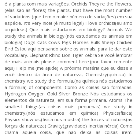
é a planta com mais variações. Orchids They're the flowers,
(elas são as flores) the plants, that have the most number
of variations (que tem o maior número de variações) em sua
espécie. It's very nice! (é muito legal) I love orchids!(eu amo
orquídeas) Que mais estudamos em biology? Animals We
study the animals in biology.(nós estudamos os animais em
biologia) Dogs Cats Cows Pigs Horses Bulls Sheep Chicken
Bird Estou aqui pensando sobre os animals, para te dar este
vocabulary. Elephant Rhino Lion Tiger Zebra Se você lembrar
de mais animais please comment here.(por favor comente
aqui) Help me.(me ajude) A próxima matéria que eu disse a
você dentro da área de natureza, Chemistry(química) In
chemistry we study the formula,(na química nós estudamos
a fórmula) of components. Como as coisas são formadas.
Hydrogen Oxygen Gold Silver Bronze Nós estudamos os
elementos da natureza, em sua forma primária. Atoms The
smallest things(as coisas mais pequenas) we study in
chemistry.(nós estudamos em química) Physics(física)
Physics show us,(física nos mostra) the forces of nature.(as
forças da natureza) Gravity(gravidade) Inertia(inércia) Como
chama aquela coisa, que não deixa as coisas irem.