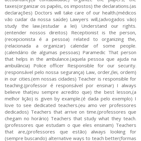
taxes(organizar os papéis, os impostos) the declarations.(as
declarações) Doctors will take care of our health.(médicos
vão cuidar da nossa saúde) Lawyers will,(advogados vão)
study the law.(estudar a lei) Understand our rights.
(entender nossos direitos) Receptionist is the person,
(recepcionista é a pessoa) related to organizing the,
(relacionada a organizar) calendar of some people.
(calendário de algumas pessoas) Paramedic That person
that helps in the ambulance.(aquela pessoa que ajuda na
ambulância) Police officer Responsible for our security.
(responsável pelo nossa segurança) Law, order,(lei, ordem)
in our cities.(em nossas cidades) Teacher is responsible for
teaching.(professor é responsável por ensinar) I always
believe that(eu sempre acredito que) the best lesson,(a
melhor lição) is given by example.(é dada pelo exemplo) I
love to see dedicated teachers.(eu amo ver professores
dedicados) Teachers that arrive on time.(professores que
chegam no horário) Teachers that study what they teach.
(professores que estudam o que eles ensinam) Teachers
that are,(professores que estão) always looking for
(sempre buscando) alternative ways to teach better(formas