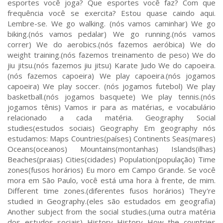
esportes você joga? Que esportes você faz? Com que
frequência você se exercita? Estou quase caindo aqui.
Lembre-se. We go walking. (nós vamos caminhar) We go
biking.(nós vamos pedalar) We go running.(nós vamos
correr) We do aerobics.(nós fazemos aeróbica) We do
weight training.(nós fazemos treinamento de peso) We do
jiu jitsu.(nós fazemos jiu jitsu) Karate Judo We do capoeira.
(nós fazemos capoeira) We play capoeira.(nós jogamos
capoeira) We play soccer. (nós jogamos futebol) We play
basketball.(nós jogamos basquete) We play tennis.(nós
jogamos tênis) Vamos ir para as matérias, e vocabulário
relacionado a cada matéria. Geography Social
studies(estudos sociais) Geography Em geography nós
estudamos: Maps Countries(países) Continents Seas(mares)
Oceans(oceanos) Mountains(montanhas) Islands(ilhas)
Beaches(praias) Cities(cidades) Population(população) Time
zones(fusos horários) Eu moro em Campo Grande. Se você
mora em São Paulo, você está uma hora à frente, de mim.
Different time zones.(diferentes fusos horários) They're
studied in Geography.(eles são estudados em geografia)
Another subject from the social studies.(uma outra matéria
dos estudos sociais) History History How the countries