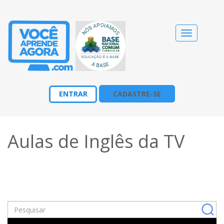
Alternar
navegação
ENTRAR
CADASTRE-SE
Aulas de Inglês da TV