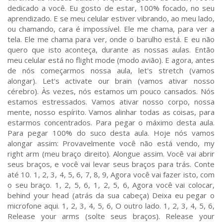
dedicado a você. Eu gosto de estar, 100% focado, no seu
aprendizado. E se meu celular estiver vibrando, ao meu lado,
ou chamando, cara é impossível. Ele me chama, para ver a
tela. Ele me chama para ver, onde o barulho está. E eu não
quero que isto aconteça, durante as nossas aulas. Então
meu celular está no flight mode (modo avião). E agora, antes
de nós começarmos nossa aula, let's stretch (vamos
alongar). Let's activate our brain (vamos ativar nosso
cérebro). Às vezes, nós estamos um pouco cansados. Nós
estamos estressados. Vamos ativar nosso corpo, nossa
mente, nosso espírito. Vamos alinhar todas as coisas, para
estarmos concentrados. Para pegar o máximo desta aula.
Para pegar 100% do suco desta aula. Hoje nós vamos
alongar assim: Provavelmente você não está vendo, my
right arm (meu braço direito). Alongue assim. Você vai abrir
seus braços, e você vai levar seus braços para trás. Conte
até 10. 1, 2, 3, 4, 5, 6, 7, 8, 9, Agora você vai fazer isto, com
o seu braço. 1, 2, 5, 6, 1, 2, 5, 6, Agora você vai colocar,
behind your head (atrás da sua cabeça) Deixa eu pegar o
microfone aqui. 1, 2, 3, 4, 5, 6, O outro lado. 1, 2, 3, 4, 5, 6,
Release your arms (solte seus braços). Release your