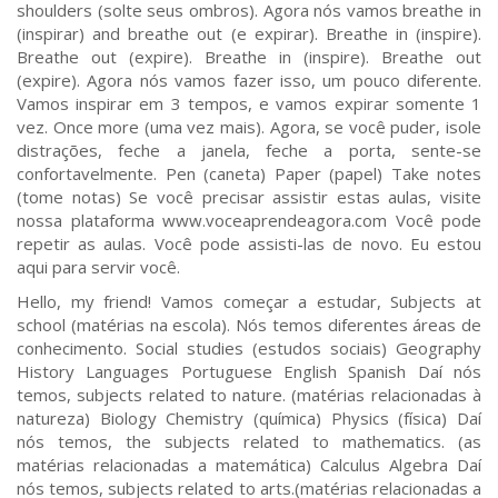
shoulders (solte seus ombros). Agora nós vamos breathe in
(inspirar) and breathe out (e expirar). Breathe in (inspire).
Breathe out (expire). Breathe in (inspire). Breathe out
(expire). Agora nós vamos fazer isso, um pouco diferente.
Vamos inspirar em 3 tempos, e vamos expirar somente 1
vez. Once more (uma vez mais). Agora, se você puder, isole
distrações, feche a janela, feche a porta, sente-se
confortavelmente. Pen (caneta) Paper (papel) Take notes
(tome notas) Se você precisar assistir estas aulas, visite
nossa plataforma
www.voceaprendeagora.com
Você pode
repetir as aulas. Você pode assisti-las de novo. Eu estou
aqui para servir você.
Hello, my friend! Vamos começar a estudar, Subjects at
school (matérias na escola). Nós temos diferentes áreas de
conhecimento. Social studies (estudos sociais) Geography
History Languages Portuguese English Spanish Daí nós
temos, subjects related to nature. (matérias relacionadas à
natureza) Biology Chemistry (química) Physics (física) Daí
nós temos, the subjects related to mathematics. (as
matérias relacionadas a matemática) Calculus Algebra Daí
nós temos, subjects related to arts.(matérias relacionadas a