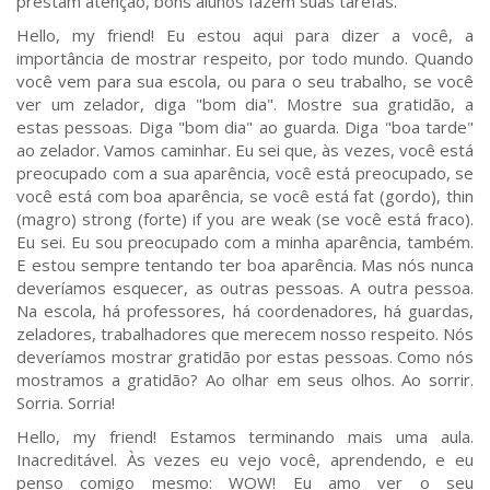
prestam atenção, bons alunos fazem suas tarefas.
Hello, my friend! Eu estou aqui para dizer a você, a
importância de mostrar respeito, por todo mundo. Quando
você vem para sua escola, ou para o seu trabalho, se você
ver um zelador, diga "bom dia". Mostre sua gratidão, a
estas pessoas. Diga "bom dia" ao guarda. Diga "boa tarde"
ao zelador. Vamos caminhar. Eu sei que, às vezes, você está
preocupado com a sua aparência, você está preocupado, se
você está com boa aparência, se você está fat (gordo), thin
(magro) strong (forte) if you are weak (se você está fraco).
Eu sei. Eu sou preocupado com a minha aparência, também.
E estou sempre tentando ter boa aparência. Mas nós nunca
deveríamos esquecer, as outras pessoas. A outra pessoa.
Na escola, há professores, há coordenadores, há guardas,
zeladores, trabalhadores que merecem nosso respeito. Nós
deveríamos mostrar gratidão por estas pessoas. Como nós
mostramos a gratidão? Ao olhar em seus olhos. Ao sorrir.
Sorria. Sorria!
Hello, my friend! Estamos terminando mais uma aula.
Inacreditável. Às vezes eu vejo você, aprendendo, e eu
penso comigo mesmo: WOW! Eu amo ver o seu