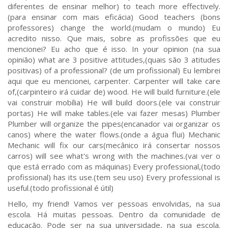
diferentes de ensinar melhor) to teach more effectively.
(para ensinar com mais eficácia) Good teachers (bons
professores) change the world.(mudam o mundo) Eu
acredito nisso. Que mais, sobre as profissões que eu
mencionei? Eu acho que é isso. In your opinion (na sua
opinião) what are 3 positive attitudes,(quais são 3 atitudes
positivas) of a professional? (de um profissional) Eu lembrei
aqui que eu mencionei, carpenter. Carpenter will take care
of,(carpinteiro irá cuidar de) wood. He will build furniture.(ele
vai construir mobília) He will build doors.(ele vai construir
portas) He will make tables.(ele vai fazer mesas) Plumber
Plumber will organize the pipes(encanador vai organizar os
canos) where the water flows.(onde a água flui) Mechanic
Mechanic will fix our cars(mecânico irá consertar nossos
carros) will see what's wrong with the machines.(vai ver o
que está errado com as máquinas) Every professional,(todo
profissional) has its use.(tem seu uso) Every professional is
useful.(todo profissional é útil)
Hello, my friend! Vamos ver pessoas envolvidas, na sua
escola. Há muitas pessoas. Dentro da comunidade de
educação. Pode ser na sua universidade, na sua escola.