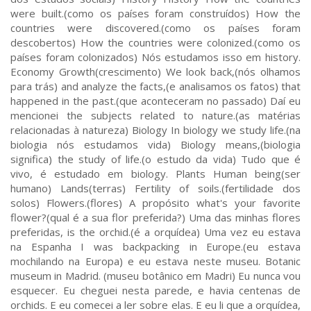
were built.(como os países foram construídos) How the
countries were discovered.(como os países foram
descobertos) How the countries were colonized.(como os
países foram colonizados) Nós estudamos isso em history.
Economy Growth(crescimento) We look back,(nós olhamos
para trás) and analyze the facts,(e analisamos os fatos) that
happened in the past.(que aconteceram no passado) Daí eu
mencionei the subjects related to nature.(as matérias
relacionadas à natureza) Biology In biology we study life.(na
biologia nós estudamos vida) Biology means,(biologia
significa) the study of life.(o estudo da vida) Tudo que é
vivo, é estudado em biology. Plants Human being(ser
humano) Lands(terras) Fertility of soils.(fertilidade dos
solos) Flowers.(flores) A propósito what's your favorite
flower?(qual é a sua flor preferida?) Uma das minhas flores
preferidas, is the orchid.(é a orquídea) Uma vez eu estava
na Espanha I was backpacking in Europe.(eu estava
mochilando na Europa) e eu estava neste museu. Botanic
museum in Madrid. (museu botânico em Madri) Eu nunca vou
esquecer. Eu cheguei nesta parede, e havia centenas de
orchids. E eu comecei a ler sobre elas. E eu li que a orquídea,