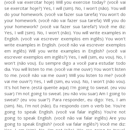
(você vai exercitar hoje) Will you exercise today? (você vai
se exercitar hoje?) Yes, I will (sim). No, I won't (não). You will
do your homework. (você vai fazer sua tarefa) You won't do
your homework. (você não vai fazer sua tarefa) Will you do
your homework? (você vai fazer sua tarefa?) Você me diz:
Yes, I will (sim). No, I won't (não). You will write examples in
English. (você vai escrever exemplos em inglês) You won't
write examples in English. (você não vai escrever exemplos
em inglês) Will you write examples in English? (você vai
escrever exemplos em inglês?) Yes, I will (sim, eu vou). No, I
won't (não vou). Eu sempre digo a você para estudar todo
dia. You will listen to me. (você vai me ouvir) You won't listen
to me. (você não vai me ouvir) Will you listen to me? (você
vai me ouvir?) Yes, I will (sim, eu vou). No, I won't (não vou).
It's hot here. (está quente aqui) I'm going to sweat. (eu vou
suar) I'm not going to sweat. (eu não vou suar) Am I going to
sweat? (eu vou suar?) Para responder, eu digo: Yes, I am
(sim). No, I'm not (não). Eu respondo com o verb be. You're
going to speak English. (você vai falar inglês) You're not
going to speak English. (você não vai falar inglês) Are you
going to speak English? (você vai falar inglês?) Você me diz: