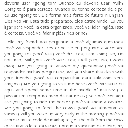
deveria usar "going to"? Quando eu deveria usar "will"?
Going to é para certeza. Quando eu tenho certeza de algo,
eu uso "going to". É a forma mais forte de futuro in English.
Eles vão vir. Está tudo preparado, eles estão vindo. Eu vou
ligar para você. Já está organizado. Você vai falar inglês. Isso
é certeza. Você vai falar inglês? Yes or no?
Hello, my friend! Vou perguntar a você algumas questões.
Você vai responder. Yes or no. Se eu pergunto a você: Are
you going to? (você vai?) Você diz "Yes, I am" (sim). No, I'm
not (não). Will you? (você vai?) Yes, I will (sim). No, I won't
(não). Are you going to answer my questions? (você vai
responder minhas perguntas?) Will you share this class with
your friends? (você vai compartilhar esta aula com seus
amigos?) Are you going to visit me here (você vai visitar eu
aqui) and spend some time in the middle of nature? (...e
passar um tempo no meio da natureza?) Se você vier aqui
are you going to ride the horse? (você vai andar à cavalo?)
Are you going to feed the cows? (você vai alimentar as
vacas?) Will you wake up very early in the morning (você vai
acordar muito cedo de manhã) to get the milk from the cow?
(para tirar o leite da vaca?) Porque a vaca não dá o leite, my