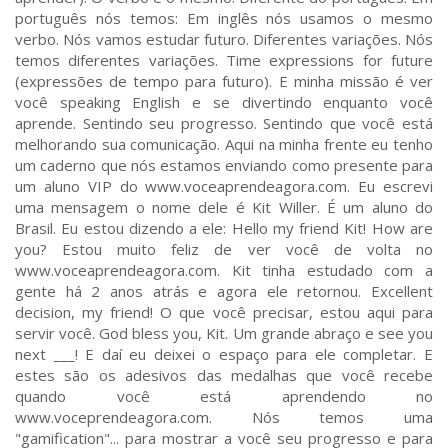
português nós temos: Em inglês nós usamos o mesmo
verbo. Nós vamos estudar futuro. Diferentes variações. Nós
temos diferentes variações. Time expressions for future
(expressões de tempo para futuro). E minha missão é ver
você speaking English e se divertindo enquanto você
aprende. Sentindo seu progresso. Sentindo que você está
melhorando sua comunicação. Aqui na minha frente eu tenho
um caderno que nós estamos enviando como presente para
um aluno VIP do www.voceaprendeagora.com. Eu escrevi
uma mensagem o nome dele é Kit Willer. É um aluno do
Brasil. Eu estou dizendo a ele: Hello my friend Kit! How are
you? Estou muito feliz de ver você de volta no
www.voceaprendeagora.com. Kit tinha estudado com a
gente há 2 anos atrás e agora ele retornou. Excellent
decision, my friend! O que você precisar, estou aqui para
servir você. God bless you, Kit. Um grande abraço e see you
next ___! E daí eu deixei o espaço para ele completar. E
estes são os adesivos das medalhas que você recebe
quando você está aprendendo no
www.voceprendeagora.com. Nós temos uma
"gamification"... para mostrar a você seu progresso e para