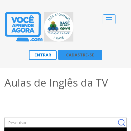
Alternar
navegação
ENTRAR
CADASTRE-SE
Aulas de Inglês da TV