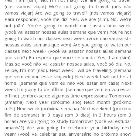
Yes, I am (sim). No, I'm not (não). We are going to travel.
(nós vamos viajar) We're not going to travel. (nós não
vamos viajar) Are we going to travel? (nós vamos viajar?)
Para responder, você me diz: Yes, we are (sim). No, we're
not (não). You're going to watch our classes next week.
(você vai assistir nossas aulas semana que vem) You're not
going to watch our classes next week. (você não vai assistir
nossas aulas semana que vem) Are you going to watch our
classes next week? (você vai assistir nossas aulas semana
que vem?) Eu espero que você responda: Yes, I am (sim).
Mas se você não vai assistir nossas aulas, você só diz: No,
Felipe, I'm not (não). Next week I will be traveling. (semana
que vem eu vou estar viajando) Next week I will not be at
home. (semana que vem eu não vou estar em casa) Next
week I'm going to be offline. (semana que vem eu vou estar
offline) Lembre-se de algumas time expressions: Tomorrow
(amanhã) Next year (próximo ano) Next month (próximo
mês) Next week (próxima semana) Next weekend (próximo
fim de semana) In 3 days (em 3 dias) In 3 hours (em 3
horas) Are you going to study tomorrow? (você vai estudar
amanhã?) Are you going to celebrate your birthday next
year? (você vai celebrar seu aniversário no próximo ano?)