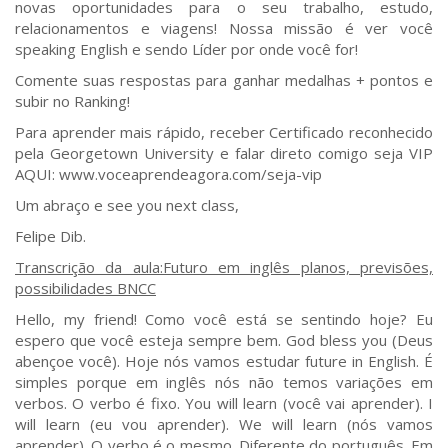
novas oportunidades para o seu trabalho, estudo,
relacionamentos e viagens! Nossa missão é ver você
speaking English e sendo Líder por onde você for!
Comente suas respostas para ganhar medalhas + pontos e
subir no Ranking!
Para aprender mais rápido, receber Certificado reconhecido
pela Georgetown University e falar direto comigo seja VIP
AQUI: www.voceaprendeagora.com/seja-vip
Um abraço e see you next class,
Felipe Dib.
Transcrição da aula:Futuro em inglês planos, previsões,
possibilidades BNCC
Hello, my friend! Como você está se sentindo hoje? Eu
espero que você esteja sempre bem. God bless you (Deus
abençoe você). Hoje nós vamos estudar future in English. É
simples porque em inglês nós não temos variações em
verbos. O verbo é fixo. You will learn (você vai aprender). I
will learn (eu vou aprender). We will learn (nós vamos
aprender). O verbo é o mesmo. Diferente do português. Em