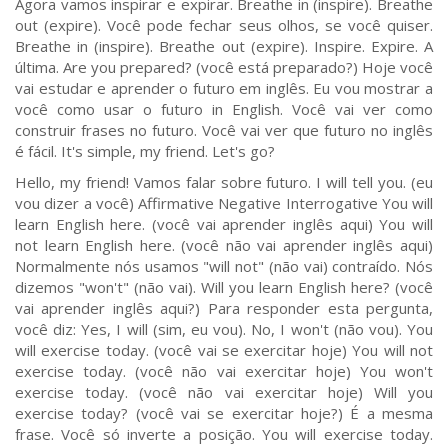
Agora vamos inspirar e expirar. Breathe in (inspire). Breathe
out (expire). Você pode fechar seus olhos, se você quiser.
Breathe in (inspire). Breathe out (expire). Inspire. Expire. A
última. Are you prepared? (você está preparado?) Hoje você
vai estudar e aprender o futuro em inglês. Eu vou mostrar a
você como usar o futuro in English. Você vai ver como
construir frases no futuro. Você vai ver que futuro no inglês
é fácil. It's simple, my friend. Let's go?
Hello, my friend! Vamos falar sobre futuro. I will tell you. (eu
vou dizer a você) Affirmative Negative Interrogative You will
learn English here. (você vai aprender inglês aqui) You will
not learn English here. (você não vai aprender inglês aqui)
Normalmente nós usamos "will not" (não vai) contraído. Nós
dizemos "won't" (não vai). Will you learn English here? (você
vai aprender inglês aqui?) Para responder esta pergunta,
você diz: Yes, I will (sim, eu vou). No, I won't (não vou). You
will exercise today. (você vai se exercitar hoje) You will not
exercise today. (você não vai exercitar hoje) You won't
exercise today. (você não vai exercitar hoje) Will you
exercise today? (você vai se exercitar hoje?) É a mesma
frase. Você só inverte a posição. You will exercise today.