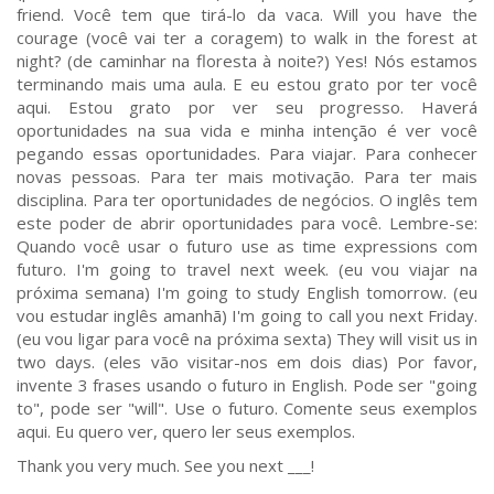
friend. Você tem que tirá-lo da vaca. Will you have the
courage (você vai ter a coragem) to walk in the forest at
night? (de caminhar na floresta à noite?) Yes! Nós estamos
terminando mais uma aula. E eu estou grato por ter você
aqui. Estou grato por ver seu progresso. Haverá
oportunidades na sua vida e minha intenção é ver você
pegando essas oportunidades. Para viajar. Para conhecer
novas pessoas. Para ter mais motivação. Para ter mais
disciplina. Para ter oportunidades de negócios. O inglês tem
este poder de abrir oportunidades para você. Lembre-se:
Quando você usar o futuro use as time expressions com
futuro. I'm going to travel next week. (eu vou viajar na
próxima semana) I'm going to study English tomorrow. (eu
vou estudar inglês amanhã) I'm going to call you next Friday.
(eu vou ligar para você na próxima sexta) They will visit us in
two days. (eles vão visitar-nos em dois dias) Por favor,
invente 3 frases usando o futuro in English. Pode ser "going
to", pode ser "will". Use o futuro. Comente seus exemplos
aqui. Eu quero ver, quero ler seus exemplos.
Thank you very much. See you next ___!