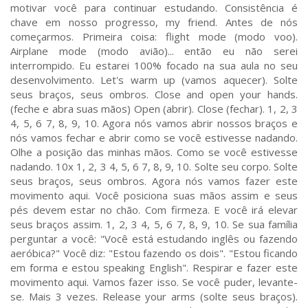
motivar você para continuar estudando. Consistência é
chave em nosso progresso, my friend. Antes de nós
começarmos. Primeira coisa: flight mode (modo voo).
Airplane mode (modo avião)... então eu não serei
interrompido. Eu estarei 100% focado na sua aula no seu
desenvolvimento. Let's warm up (vamos aquecer). Solte
seus braços, seus ombros. Close and open your hands.
(feche e abra suas mãos) Open (abrir). Close (fechar). 1, 2, 3
4, 5, 6 7, 8, 9, 10. Agora nós vamos abrir nossos braços e
nós vamos fechar e abrir como se você estivesse nadando.
Olhe a posição das minhas mãos. Como se você estivesse
nadando. 10x 1, 2, 3 4, 5, 6 7, 8, 9, 10. Solte seu corpo. Solte
seus braços, seus ombros. Agora nós vamos fazer este
movimento aqui. Você posiciona suas mãos assim e seus
pés devem estar no chão. Com firmeza. E você irá elevar
seus braços assim. 1, 2, 3 4, 5, 6 7, 8, 9, 10. Se sua família
perguntar a você: "Você está estudando inglês ou fazendo
aeróbica?" Você diz: "Estou fazendo os dois". "Estou ficando
em forma e estou speaking English". Respirar e fazer este
movimento aqui. Vamos fazer isso. Se você puder, levante-
se. Mais 3 vezes. Release your arms (solte seus braços).