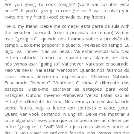
Are you going to cook tonight? (você vai cozinhar esta
noite?) If you're going to cook (se você vai cozinhar) you
invite me, my friend. (você convida eu, my friend)
Hello, my friend! Deixe-me começar esta parte da aula with
the weather forecast. (com a previsão do tempo) Vamos
usar "going to"... quando nós falamos sobre a previsão do
tempo. Deixe-me preparar o quadro. Previsão do tempo. Eu
digo: Vai chover. Não vai nevar. Vai estar ensolarado. Não
estará nublado. Lembre-se: quando nós falamos de clima
nós vamos usar "going to". Vai chover. Vai estar ensolarado.
Não vai nevar. Vai estar "ventoso". Quando nós falamos do
clima, temos diferentes expressões. Chuvoso Nublado
Ensolarado "Nevoso" "Ventoso" O clima é diferente das
estações. Deixe-me escrever as estações para você.
Estações Outono Inverno Primavera Verão Estas são as
estações diferente do clima. Nós temos uma música falando
sobre futuro. Veja o futuro em contexto e cante junto.
Quero ver você cantando in English. Deixe-me mostrar a
você algumas frases para que você possa ver as diferenças
entre "going to" e "will". Will é o jeito mais simples. Você só
diz: Eu vou viajar no próximo feriado. Nós vamos estudar