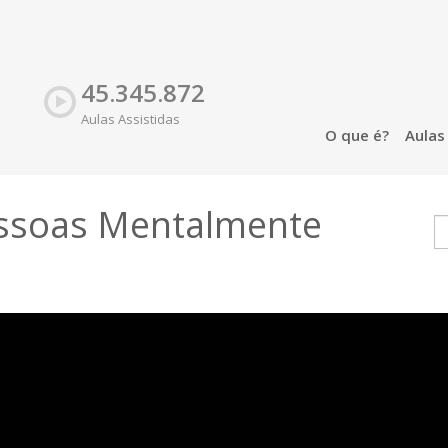
45.345.872
Aulas Assistidas
O que é?
Aula
essoas Mentalmente