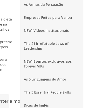
As Armas da Persuasão
Empresas Feitas para Vencer
a dieta.
me na
talhos
NEW! Vídeos Institucionais
 preciso
The 21 Irrefutable Laws of
pois.
Leadership
pera
NEW! Eventos exclusivos aos
 que
Forever VIPs
em
As 5 Linguagens do Amor
The 5 Essential People Skills
nter a motivação >
Dicas de Inglês