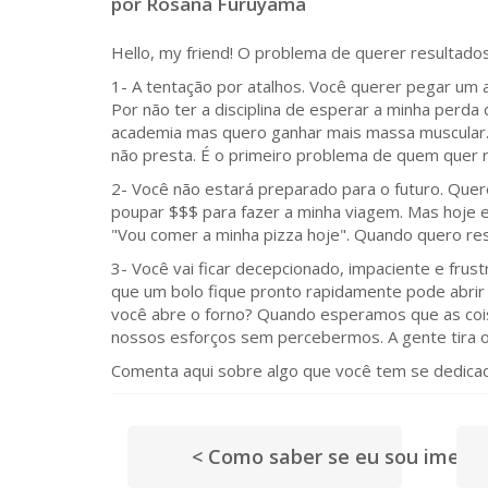
por Rosana Furuyama
Hello, my friend! O problema de querer resultado
1- A tentação por atalhos. Você querer pegar um 
Por não ter a disciplina de esperar a minha perd
academia mas quero ganhar mais massa muscular. Q
não presta. É o primeiro problema de quem quer r
2- Você não estará preparado para o futuro. Quer
poupar $$$ para fazer a minha viagem. Mas hoje 
"Vou comer a minha pizza hoje". Quando quero re
3- Você vai ficar decepcionado, impaciente e fru
que um bolo fique pronto rapidamente pode abrir 
você abre o forno? Quando esperamos que as co
nossos esforços sem percebermos. A gente tira o f
Comenta aqui sobre algo que você tem se dedicad
< Como saber se eu sou imedia