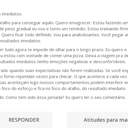
s imediatos.
atalho para conseguir aquilo. Quero emagrecer. Estou fazendo um
a de peso gradual eu vou e tomo um remédio. Estou treinando fir
uero ficar todo definido. Vou para anabolizantes. Você pegar a
esultados imediatos.
er tudo agora te impede de olhar para o longo prazo. Eu quero e
eu estou com vontade de comer uma pizza. Deixa a viagem pra de
sultados imediatos tenho emoções negativas e desconfortáveis.
strado quando suas expectativas não forem realizadas. Se você es
o forno repetidas vezes para checar. O que acontece a cada vez
isas aconteçam logo nossos comportamentos podem interferir 
oco do esforço e fica no foco do atalho, do resultado imediato.
o. Como tem sido essa jornada? Eu quero ler o seu comentário.
tista
RESPONDER
Atitudes para ma