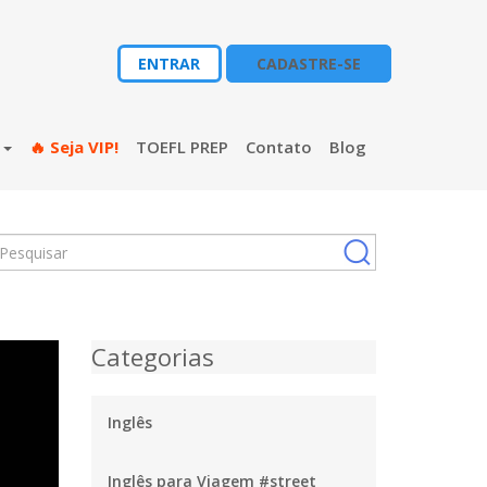
ENTRAR
CADASTRE-SE
s
🔥 Seja VIP!
TOEFL PREP
Contato
Blog
Categorias
Inglês
Inglês para Viagem #street