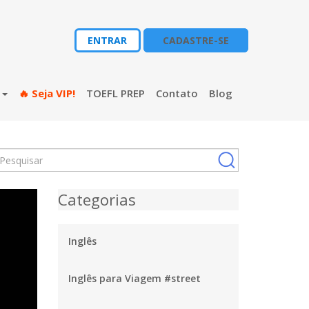
ENTRAR
CADASTRE-SE
s
🔥 Seja VIP!
TOEFL PREP
Contato
Blog
Categorias
Inglês
Inglês para Viagem #street