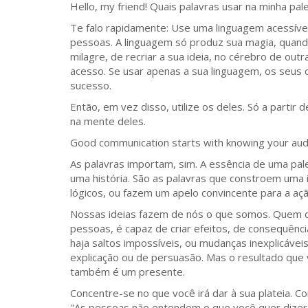
Hello, my friend! Quais palavras usar na minha pal
Te falo rapidamente: Use uma linguagem acessível
pessoas. A linguagem só produz sua magia, quando 
milagre, de recriar a sua ideia, no cérebro de ou
acesso. Se usar apenas a sua linguagem, os seus 
sucesso.
Então, em vez disso, utilize os deles. Só a parti
na mente deles.
Good communication starts with knowing your audie
As palavras importam, sim. A essência de uma pa
uma história. São as palavras que constroem uma
lógicos, ou fazem um apelo convincente para a açã
Nossas ideias fazem de nós o que somos. Quem de
pessoas, é capaz de criar efeitos, de consequênci
haja saltos impossíveis, ou mudanças inexplicávei
explicação ou de persuasão. Mas o resultado que vo
também é um presente.
Concentre-se no que você irá dar à sua plateia. 
"As pessoas não entendem o que você quer dizer"