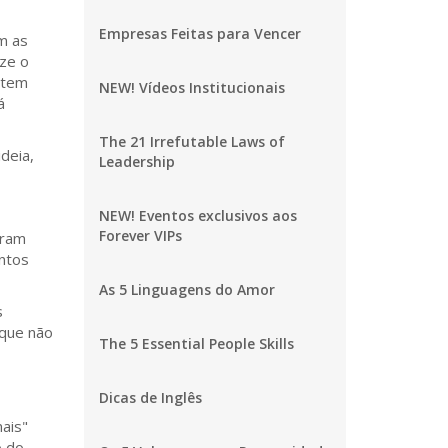
Empresas Feitas para Vencer
m as
ize o
a tem
NEW! Vídeos Institucionais
á
The 21 Irrefutable Laws of
deia,
Leadership
NEW! Eventos exclusivos aos
Forever VIPs
rram
ntos
As 5 Linguagens do Amor
s
 que não
The 5 Essential People Skills
Dicas de Inglês
ais"
o do