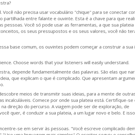
estra?
. Você não precisa usar vocabulário "chique" para se conectar co
partilhada entre falante e ouvinte. Esta é a chave para que real
tras pessoas. Você só pode usar as ferramentas, a que sua platei
conceitos, os seus pressupostos e os seus valores, você não ter
r dessa base comum, os ouvintes podem começar a construir a sua i
nce. Choose words that your listeners will easily understand.
lestra, depende fundamentalmente das palavras. São elas que na
 ideia, que explicam o que é complicado. Que apresentam argume
o.
scobre meios de transmitir suas ideias, para a mente de outra
as incalculáveis. Comece por onde sua plateia está. Certifique-se
s na direção do percurso. A viagem pode ser de exploração, de
cê quer, é conduzir a sua plateia, a um lugar novo e belo. E isso
Concentre-se em servir às pessoas. "Você escreve complicado dem
 "Use uma linguagem mais simples" O escritor seguiu o conselh