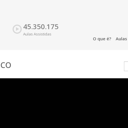
45.350.175
Aulas Assistidas
O que é?
Aula
ico