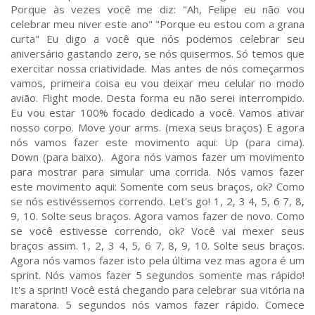
Porque às vezes você me diz: "Ah, Felipe eu não vou
celebrar meu niver este ano" "Porque eu estou com a grana
curta" Eu digo a você que nós podemos celebrar seu
aniversário gastando zero, se nós quisermos. Só temos que
exercitar nossa criatividade. Mas antes de nós começarmos
vamos, primeira coisa eu vou deixar meu celular no modo
avião. Flight mode. Desta forma eu não serei interrompido.
Eu vou estar 100% focado dedicado a você. Vamos ativar
nosso corpo. Move your arms. (mexa seus braços) E agora
nós vamos fazer este movimento aqui: Up (para cima).
Down (para baixo). Agora nós vamos fazer um movimento
para mostrar para simular uma corrida. Nós vamos fazer
este movimento aqui: Somente com seus braços, ok? Como
se nós estivéssemos correndo. Let's go! 1, 2, 3 4, 5, 6 7, 8,
9, 10. Solte seus braços. Agora vamos fazer de novo. Como
se você estivesse correndo, ok? Você vai mexer seus
braços assim. 1, 2, 3 4, 5, 6 7, 8, 9, 10. Solte seus braços.
Agora nós vamos fazer isto pela última vez mas agora é um
sprint. Nós vamos fazer 5 segundos somente mas rápido!
It's a sprint! Você está chegando para celebrar sua vitória na
maratona. 5 segundos nós vamos fazer rápido. Comece