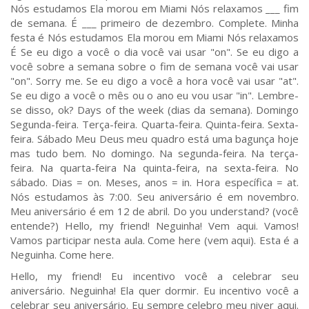
Nós estudamos Ela morou em Miami Nós relaxamos ___ fim
de semana. É ___ primeiro de dezembro. Complete. Minha
festa é Nós estudamos Ela morou em Miami Nós relaxamos
É Se eu digo a você o dia você vai usar "on". Se eu digo a
você sobre a semana sobre o fim de semana você vai usar
"on". Sorry me. Se eu digo a você a hora você vai usar "at".
Se eu digo a você o mês ou o ano eu vou usar "in". Lembre-
se disso, ok? Days of the week (dias da semana). Domingo
Segunda-feira. Terça-feira. Quarta-feira. Quinta-feira. Sexta-
feira. Sábado Meu Deus meu quadro está uma bagunça hoje
mas tudo bem. No domingo. Na segunda-feira. Na terça-
feira. Na quarta-feira Na quinta-feira, na sexta-feira. No
sábado. Dias = on. Meses, anos = in. Hora específica = at.
Nós estudamos às 7:00. Seu aniversário é em novembro.
Meu aniversário é em 12 de abril. Do you understand? (você
entende?) Hello, my friend! Neguinha! Vem aqui. Vamos!
Vamos participar nesta aula. Come here (vem aqui). Esta é a
Neguinha. Come here.
Hello, my friend! Eu incentivo você a celebrar seu
aniversário. Neguinha! Ela quer dormir. Eu incentivo você a
celebrar seu aniversário. Eu sempre celebro meu niver aqui.