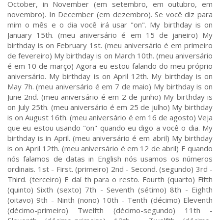
October, in November (em setembro, em outubro, em
novembro). In December (em dezembro). Se você diz para
mim o mês e o dia você irá usar "on". My birthday is on
January 15th. (meu aniversário é em 15 de janeiro) My
birthday is on February 1st. (meu aniversário é em primeiro
de fevereiro) My birthday is on March 10th. (meu aniversário
é em 10 de março) Agora eu estou falando do meu próprio
aniversário. My birthday is on April 12th. My birthday is on
May 7h. (meu aniversário é em 7 de maio) My birthday is on
June 2nd. (meu aniversário é em 2 de junho) My birthday is
on July 25th. (meu aniversário é em 25 de julho) My birthday
is on August 16th. (meu aniversário é em 16 de agosto) Veja
que eu estou usando "on" quando eu digo a você o dia. My
birthday is in April. (meu aniversário é em abril) My birthday
is on April 12th. (meu aniversário é em 12 de abril) E quando
nós falamos de datas in English nós usamos os números
ordinais. 1st - First. (primeiro) 2nd - Second. (segundo) 3rd -
Third. (terceiro) E daí th para o resto. Fourth (quarto) Fifth
(quinto) Sixth (sexto) 7th - Seventh (sétimo) 8th - Eighth
(oitavo) 9th - Ninth (nono) 10th - Tenth (décimo) Eleventh
(décimo-primeiro) Twelfth (décimo-segundo) 11th -