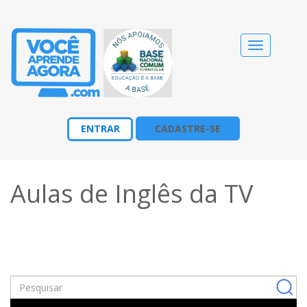
Alternar
navegação
ENTRAR
CADASTRE-SE
Aulas de Inglês da TV