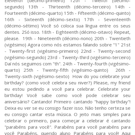
Eleventh (décimo-primeiro) 12th - Twelfth (décimo-
segundo) 13th - Thirteenth (décimo-terceiro) 14th -
Fourteenth (décimo-quarto) 15th - Fifteenth (décimo-quinto)
16th - Sixteenth (décimo-sexto) 17th - Seventeenth
(décimo-sétimo) Você só coloca sua língua entre os seus
dentes. 2Só isso. 18th - Eighteenth (décimo-oitavo) Repeat,
please. 19th - Nineteenth (décimo-nono) 20th - Twentieth
(vigésimo) Agora como nós estamos falando sobre "1" 21st
- Twenty-first (vigésimo-primeiro) 22nd - Twenty-second
(vigésimo-segundo) 23rd - Twenty-third (vigésimo-terceiro)
Daí nós seguimos com "th". 24th - Twenty-fourth (vigésimo-
quarto) 25th - Twenty-fifth (vigésimo-quinto) 26th -
Twenty-sixth (vigésimo-sexto) How do you celebrate your
birthday? (como você celebra seu niver?) Please, my friend
eu estou pedindo a você para celebrar. Celebrate your
birthday! Você sabe como você pode celebrar seu
aniversário? Cantando! Primeiro cantando "happy birthday"!
Deixa eu ver se eu consigo fazer isso. Não tenho certeza se
eu consigo cantar esta música. O jeito mais simples para
celebrar o primeiro, para começar a celebrar é cantando
"parabéns para você". Parabéns para você parabéns para
você Parabéns, querido aluno Parabéns para você! Aqui