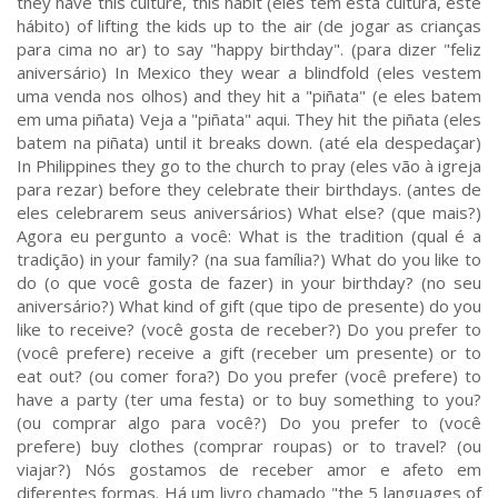
they have this culture, this habit (eles têm esta cultura, este
hábito) of lifting the kids up to the air (de jogar as crianças
para cima no ar) to say "happy birthday". (para dizer "feliz
aniversário) In Mexico they wear a blindfold (eles vestem
uma venda nos olhos) and they hit a "piñata" (e eles batem
em uma piñata) Veja a "piñata" aqui. They hit the piñata (eles
batem na piñata) until it breaks down. (até ela despedaçar)
In Philippines they go to the church to pray (eles vão à igreja
para rezar) before they celebrate their birthdays. (antes de
eles celebrarem seus aniversários) What else? (que mais?)
Agora eu pergunto a você: What is the tradition (qual é a
tradição) in your family? (na sua família?) What do you like to
do (o que você gosta de fazer) in your birthday? (no seu
aniversário?) What kind of gift (que tipo de presente) do you
like to receive? (você gosta de receber?) Do you prefer to
(você prefere) receive a gift (receber um presente) or to
eat out? (ou comer fora?) Do you prefer (você prefere) to
have a party (ter uma festa) or to buy something to you?
(ou comprar algo para você?) Do you prefer to (você
prefere) buy clothes (comprar roupas) or to travel? (ou
viajar?) Nós gostamos de receber amor e afeto em
diferentes formas. Há um livro chamado "the 5 languages of