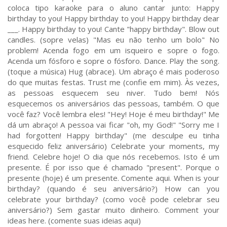
coloca tipo karaoke para o aluno cantar junto: Happy
birthday to you! Happy birthday to you! Happy birthday dear
___. Happy birthday to you! Cante "happy birthday". Blow out
candles. (sopre velas) "Mas eu não tenho um bolo" No
problem! Acenda fogo em um isqueiro e sopre o fogo.
Acenda um fósforo e sopre o fósforo. Dance. Play the song.
(toque a música) Hug (abrace). Um abraço é mais poderoso
do que muitas festas. Trust me (confie em mim). Às vezes,
as pessoas esquecem seu niver. Tudo bem! Nós
esquecemos os aniversários das pessoas, também. O que
você faz? Você lembra eles! "Hey! Hoje é meu birthday!" Me
dá um abraço! A pessoa vai ficar "oh, my God!" "Sorry me I
had forgotten! Happy birthday" (me desculpe eu tinha
esquecido feliz aniversário) Celebrate your moments, my
friend. Celebre hoje! O dia que nós recebemos. Isto é um
presente. É por isso que é chamado "present". Porque o
presente (hoje) é um presente. Comente aqui. When is your
birthday? (quando é seu aniversário?) How can you
celebrate your birthday? (como você pode celebrar seu
aniversário?) Sem gastar muito dinheiro. Comment your
ideas here. (comente suas ideias aqui)