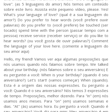
love". (as 5 linguagens do amor) Nós temos um conteúdo
sobre este livro. Assista este pequeno vídeo, please. Yes!
What's your language of love? (qual é a sua linguagem do
amor?) Do you prefer to hear words (você prefere ouvir
palavras) do you prefer to (você prefere) be touched (ser
tocado) spend time with the person (passar tempo com a
pessoa) receive service (receber serviço) or do you like to
hear words? (ou você gosta de ouvir palavras?) Comment
the language of your love here. (comente a linguagem do
seu amor aqui)
Hello, my friend! Vamos ver aqui algumas preposições que
nós usamos quando nós falamos sobre tempo. We talked
about your birthday. (nós falamos sobre o seu aniversário) E
eu perguntei a você: When is your birthday? (quando é seu
aniversário?) Let's start! (vamos começar) When (quando).
Esta é a origem das nossas expressões. Eu pergunto a
você: Quando é o seu aniversário? Nós temos 3 expressões
de tempo. Preposições, melhor dizendo. Para "in" (em) nós
usamos anos meses. Para "on" (em) usamos semanas e
dias. "At" (às) usamos hora. Eu pergunto a você: Quando é
seu aniversário? Você diz para mim: Meu aniversário é em