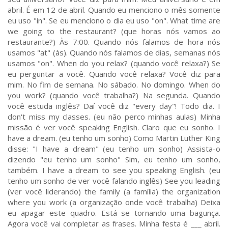
abril. É em 12 de abril. Quando eu menciono o mês somente
eu uso "in". Se eu menciono o dia eu uso "on". What time are
we going to the restaurant? (que horas nós vamos ao
restaurante?) Às 7:00. Quando nós falamos de hora nós
usamos "at" (às). Quando nós falamos de dias, semanas nós
usamos "on". When do you relax? (quando você relaxa?) Se
eu perguntar a você. Quando você relaxa? Você diz para
mim. No fim de semana. No sábado. No domingo. When do
you work? (quando você trabalha?) Na segunda. Quando
você estuda inglês? Daí você diz "every day"! Todo dia. I
don't miss my classes. (eu não perco minhas aulas) Minha
missão é ver você speaking English. Claro que eu sonho. I
have a dream. (eu tenho um sonho) Como Martin Luther King
disse: "I have a dream" (eu tenho um sonho) Assista-o
dizendo "eu tenho um sonho" Sim, eu tenho um sonho,
também. I have a dream to see you speaking English. (eu
tenho um sonho de ver você falando inglês) See you leading
(ver você liderando) the family (a família) the organization
where you work (a organização onde você trabalha) Deixa
eu apagar este quadro. Está se tornando uma bagunça.
Agora você vai completar as frases. Minha festa é ___ abril.