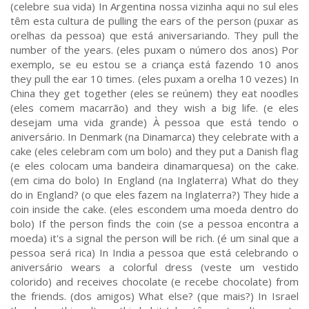
(celebre sua vida) In Argentina nossa vizinha aqui no sul eles
têm esta cultura de pulling the ears of the person (puxar as
orelhas da pessoa) que está aniversariando. They pull the
number of the years. (eles puxam o número dos anos) Por
exemplo, se eu estou se a criança está fazendo 10 anos
they pull the ear 10 times. (eles puxam a orelha 10 vezes) In
China they get together (eles se reúnem) they eat noodles
(eles comem macarrão) and they wish a big life. (e eles
desejam uma vida grande) À pessoa que está tendo o
aniversário. In Denmark (na Dinamarca) they celebrate with a
cake (eles celebram com um bolo) and they put a Danish flag
(e eles colocam uma bandeira dinamarquesa) on the cake.
(em cima do bolo) In England (na Inglaterra) What do they
do in England? (o que eles fazem na Inglaterra?) They hide a
coin inside the cake. (eles escondem uma moeda dentro do
bolo) If the person finds the coin (se a pessoa encontra a
moeda) it's a signal the person will be rich. (é um sinal que a
pessoa será rica) In India a pessoa que está celebrando o
aniversário wears a colorful dress (veste um vestido
colorido) and receives chocolate (e recebe chocolate) from
the friends. (dos amigos) What else? (que mais?) In Israel