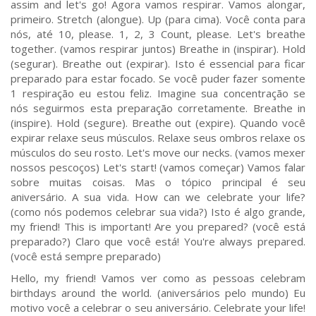
assim and let's go! Agora vamos respirar. Vamos alongar,
primeiro. Stretch (alongue). Up (para cima). Você conta para
nós, até 10, please. 1, 2, 3 Count, please. Let's breathe
together. (vamos respirar juntos) Breathe in (inspirar). Hold
(segurar). Breathe out (expirar). Isto é essencial para ficar
preparado para estar focado. Se você puder fazer somente
1 respiração eu estou feliz. Imagine sua concentração se
nós seguirmos esta preparação corretamente. Breathe in
(inspire). Hold (segure). Breathe out (expire). Quando você
expirar relaxe seus músculos. Relaxe seus ombros relaxe os
músculos do seu rosto. Let's move our necks. (vamos mexer
nossos pescoços) Let's start! (vamos começar) Vamos falar
sobre muitas coisas. Mas o tópico principal é seu
aniversário. A sua vida. How can we celebrate your life?
(como nós podemos celebrar sua vida?) Isto é algo grande,
my friend! This is important! Are you prepared? (você está
preparado?) Claro que você está! You're always prepared.
(você está sempre preparado)
Hello, my friend! Vamos ver como as pessoas celebram
birthdays around the world. (aniversários pelo mundo) Eu
motivo você a celebrar o seu aniversário. Celebrate your life!