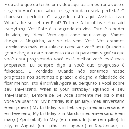
E eu acho que eu tenho um vídeo aqui para mostrar a você o
segredo Você quer saber o segredo da costela perfeita? O
churrasco perfeito. O segredo está aqui. Assista isso.
What's the secret, my Prof? Tell me. A lot of love. You said
everything. Yes! Este é o segredo da vida. Este é o poder
da vida, my friend. Vem aqui, ande aqui comigo. Vamos
chegar a Neguinha, ver se ela vem. Yes! Nós estamos
terminando mais uma aula e eu amo ver você aqui. Quando a
gente chega a este momento da aula para mim significa que
você está progredindo você está melhor você está mais
preparado. Eu sempre digo a você que progresso é
felicidade. É verdade! Quando nós sentimos nosso
progresso nós sentimos o prazer a alegria, a felicidade de
ficar melhor. Isto é incrível! Agora eu pergunto a você sobre
seu aniversário. When is your birthday? (quando é seu
aniversário?) Lembre-se. Se você somente me diz o mês
você vai usar "in". My birthday is in January. (meu aniversário
é em janeiro) My birthday is in February. (meu aniversário é
em fevereiro) My birthday is in March. (meu aniversário é em
março) April (abril). In May (em maio). In June (em julho). In
July, in August (em julho, em agosto) in September, in