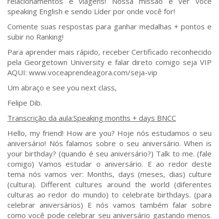
relacionamentos e viagens! Nossa missão é ver você
speaking English e sendo Líder por onde você for!
Comente suas respostas para ganhar medalhas + pontos e
subir no Ranking!
Para aprender mais rápido, receber Certificado reconhecido
pela Georgetown University e falar direto comigo seja VIP
AQUI: www.voceaprendeagora.com/seja-vip
Um abraço e see you next class,
Felipe Dib.
Transcrição da aula:Speaking months + days BNCC
Hello, my friend! How are you? Hoje nós estudamos o seu
aniversário! Nós falamos sobre o seu aniversário. When is
your birthday? (quando é seu aniversário?) Talk to me. (fale
comigo) Vamos estudar o aniversário. E ao redor deste
tema nós vamos ver: Months, days (meses, dias) culture
(cultura). Different cultures around the world (diferentes
culturas ao redor do mundo) to celebrate birthdays. (para
celebrar aniversários) E nós vamos também falar sobre
como você pode celebrar seu aniversário gastando menos.