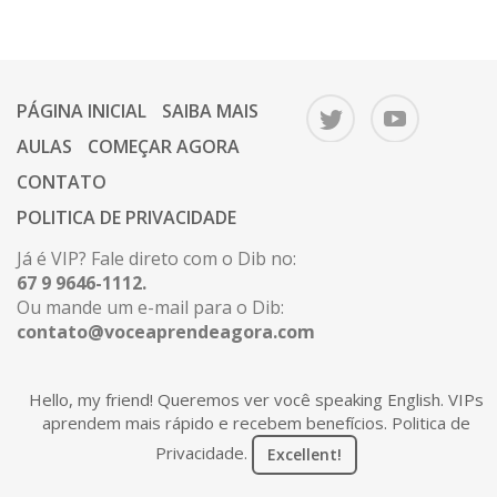
PÁGINA INICIAL
SAIBA MAIS
AULAS
COMEÇAR AGORA
CONTATO
POLITICA DE PRIVACIDADE
Já é VIP? Fale direto com o Dib no:
67 9 9646-1112.
Ou mande um e-mail para o Dib:
contato@voceaprendeagora.com
Hello, my friend! Queremos ver você speaking English. VIPs
Copyright 2026 © Você Aprende Agora. Todos os
aprendem mais rápido e recebem benefícios.
Politica de
direitos reservados.
Privacidade
.
Excellent!