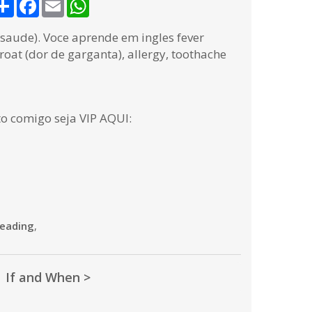
Share
Facebook
Email
WhatsApp
saude). Voce aprende em ingles fever
throat (dor de garganta), allergy, toothache
to comigo seja VIP AQUI:
eading
,
If and When >