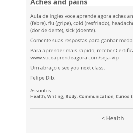
Aches and pains
Aula de ingles voce aprende agora aches an
(febre), flu (gripe), cold (resfriado), headac
(dor de dente), sick (doente).
Comente suas respostas para ganhar medalh
Para aprender mais rápido, receber Certifi
www.voceaprendeagora.com/seja-vip
Um abraço e see you next class,
Felipe Dib.
Assuntos
Health
,
Writing
,
Body
,
Communication
,
Curiosit
< Health