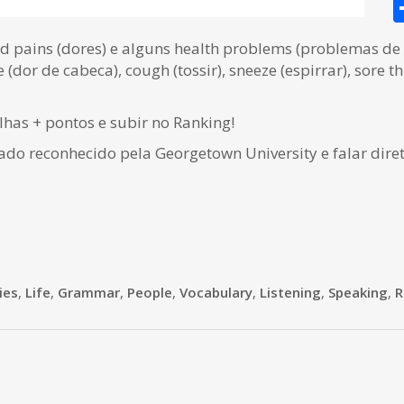
d pains (dores) e alguns health problems (problemas de 
he (dor de cabeca), cough (tossir), sneeze (espirrar), sore 
as + pontos e subir no Ranking!
cado reconhecido pela Georgetown University e falar dire
ies
,
Life
,
Grammar
,
People
,
Vocabulary
,
Listening
,
Speaking
,
R