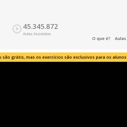
45.345.872
Aulas Assistidas
O que é?
Aula
s são grátis, mas os exercícios são exclusivos para os alunos