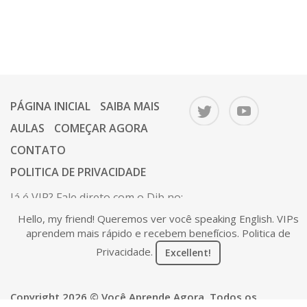
PÁGINA INICIAL
SAIBA MAIS
AULAS
COMEÇAR AGORA
CONTATO
POLITICA DE PRIVACIDADE
Já é VIP? Fale direto com o Dib no:
67 9 9646-1112.
Hello, my friend! Queremos ver você speaking English. VIPs
Ou mande um e-mail para o Dib:
aprendem mais rápido e recebem benefícios.
Politica de
contato@voceaprendeagora.com
Privacidade
.
Excellent!
Copyright 2026 © Você Aprende Agora. Todos os