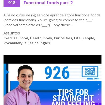
918
Functional foods part 2
Aula do curso de ingles voce aprende agora functional foods
(comidas funcionais). You're going to complete the "___"
(você vai completar os "___"). Copy these ...
Assuntos
Exercise
,
Food
,
Health
,
Body
,
Curiosities
,
Life
,
People
,
Vocabulary
,
aulas de inglês