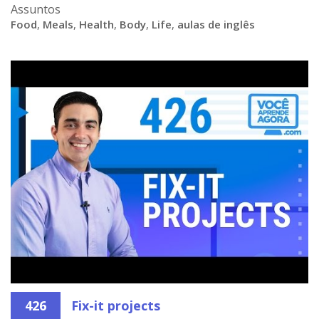
Assuntos
Food
,
Meals
,
Health
,
Body
,
Life
,
aulas de inglês
426
Fix-it projects