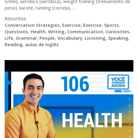
(vôlei), aerobics (aeróbica), weight training (treinamento de
peso), karate, running (corrida), ...
Assuntos
Conversation Strategies
,
Exercise
,
Exercise
,
Sports
,
Questions
,
Health
,
Writing
,
Communication
,
Curiosities
,
Life
,
Grammar
,
People
,
Vocabulary
,
Listening
,
Speaking
,
Reading
,
aulas de inglês