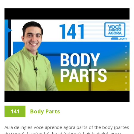
141
Body Parts
Aula de ingles voce aprende agora parts of the body (partes
do corpo). face(rosto), head (cabeca), hair (cabelo), nose