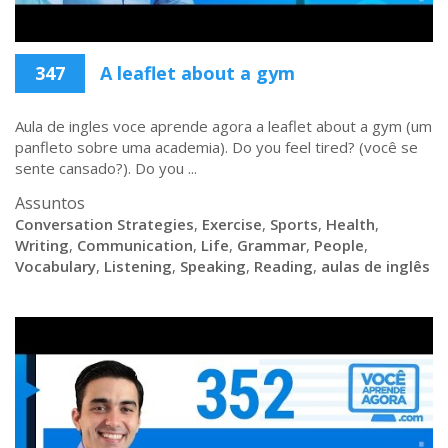
347
A leaflet about a gym
Aula de ingles voce aprende agora a leaflet about a gym (um
panfleto sobre uma academia). Do you feel tired? (você se
sente cansado?). Do you ...
Assuntos
Conversation Strategies
,
Exercise
,
Sports
,
Health
,
Writing
,
Communication
,
Life
,
Grammar
,
People
,
Vocabulary
,
Listening
,
Speaking
,
Reading
,
aulas de inglês