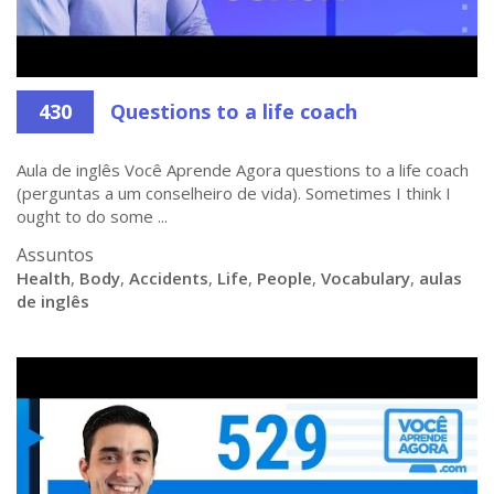
430
Questions to a life coach
Aula de inglês Você Aprende Agora questions to a life coach
(perguntas a um conselheiro de vida). Sometimes I think I
ought to do some ...
Assuntos
Health
,
Body
,
Accidents
,
Life
,
People
,
Vocabulary
,
aulas
de inglês