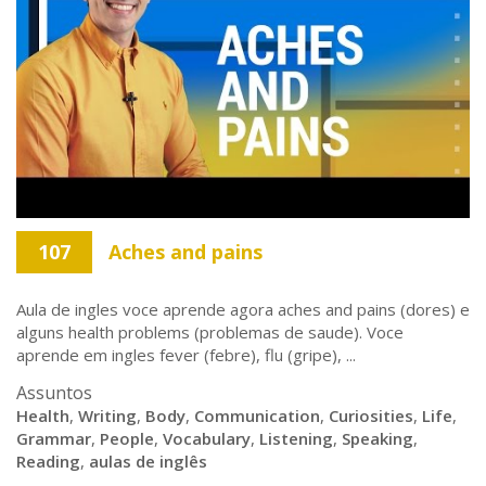
107
Aches and pains
Aula de ingles voce aprende agora aches and pains (dores) e
alguns health problems (problemas de saude). Voce
aprende em ingles fever (febre), flu (gripe), ...
Assuntos
Health
,
Writing
,
Body
,
Communication
,
Curiosities
,
Life
,
Grammar
,
People
,
Vocabulary
,
Listening
,
Speaking
,
Reading
,
aulas de inglês