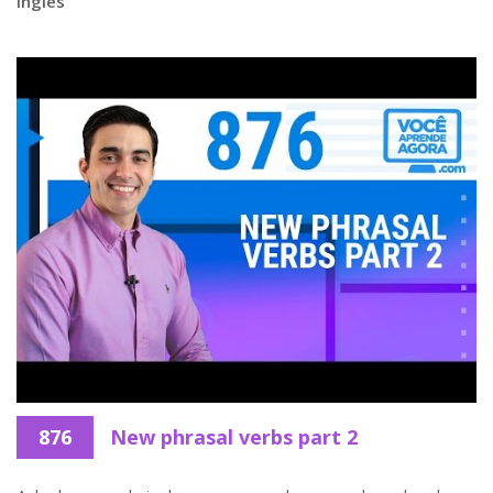
inglês
876
New phrasal verbs part 2