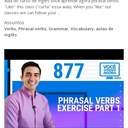
Aula do curso de ingles voce aprende agora phrasal verbs.
"Like" this class ("curta" essa aula). When you "like" our
classes we can follow your ...
Assuntos
Verbs
,
Phrasal verbs
,
Grammar
,
Vocabulary
,
aulas de
inglês