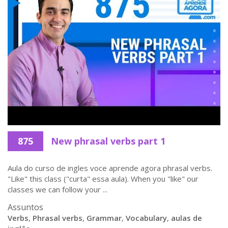
875
New phrasal verbs part 1
Aula do curso de ingles voce aprende agora phrasal verbs.
"Like" this class ("curta" essa aula). When you "like" our
classes we can follow your ...
Assuntos
Verbs
,
Phrasal verbs
,
Grammar
,
Vocabulary
,
aulas de