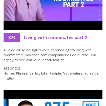
874
Living with roommates part 2
Aula do curso de ingles voce aprende agora living with
roommates (morando com companheiros de quarto). I'm
happy to see you here (estou feliz de ...
Assuntos
Home
,
Phrasal verbs
,
Life
,
People
,
Vocabulary
,
aulas de
inglês