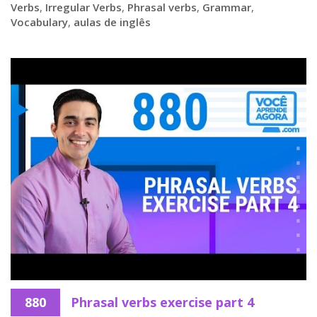
Verbs
,
Irregular Verbs
,
Phrasal verbs
,
Grammar
,
Vocabulary
,
aulas de inglês
880
Phrasal verbs exercise part 4