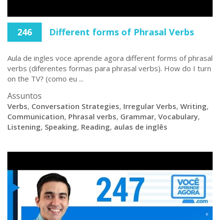
246
Different forms of Phrasal Verbs
Aula de ingles voce aprende agora different forms of phrasal
verbs (diferentes formas para phrasal verbs). How do I turn
on the TV? (como eu ...
Assuntos
Verbs
,
Conversation Strategies
,
Irregular Verbs
,
Writing
,
Communication
,
Phrasal verbs
,
Grammar
,
Vocabulary
,
Listening
,
Speaking
,
Reading
,
aulas de inglês