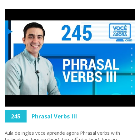
245
Phrasal Verbs III
Aula de ingles voce aprende agora Phrasal verbs with
technology: turn on (ligar), turn off (desligar). turn up