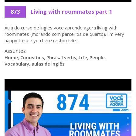
873
Living with roommates part 1
Aula do curso de ingles voce aprende agora living with
roommates (morando com parceiros de quarto). I'm very
happy to see you here (estou feliz ...
Assuntos
Home
,
Curiosities
,
Phrasal verbs
,
Life
,
People
,
Vocabulary
,
aulas de inglês