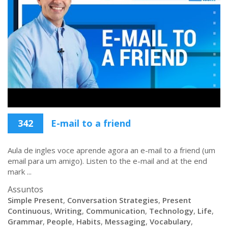
342
E-mail to a friend
Aula de ingles voce aprende agora an e-mail to a friend (um
email para um amigo). Listen to the e-mail and at the end
mark ...
Assuntos
Simple Present
,
Conversation Strategies
,
Present
Continuous
,
Writing
,
Communication
,
Technology
,
Life
,
Grammar
,
People
,
Habits
,
Messaging
,
Vocabulary
,