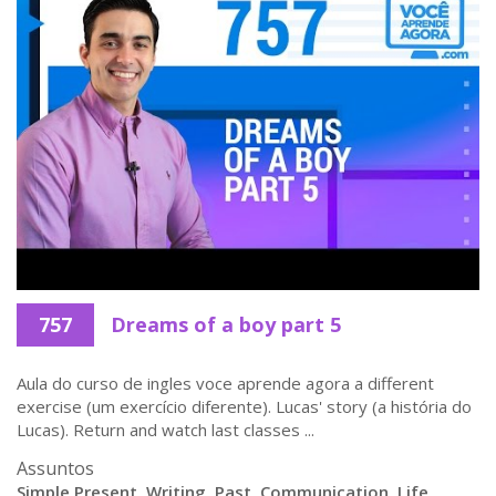
757
Dreams of a boy part 5
Aula do curso de ingles voce aprende agora a different
exercise (um exercício diferente). Lucas' story (a história do
Lucas). Return and watch last classes ...
Assuntos
Simple Present
,
Writing
,
Past
,
Communication
,
Life
,