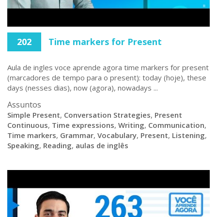
202
Time markers for Present
Aula de ingles voce aprende agora time markers for present
(marcadores de tempo para o present): today (hoje), these
days (nesses dias), now (agora), nowadays ...
Assuntos
Simple Present
,
Conversation Strategies
,
Present
Continuous
,
Time expressions
,
Writing
,
Communication
,
Time markers
,
Grammar
,
Vocabulary
,
Present
,
Listening
,
Speaking
,
Reading
,
aulas de inglês