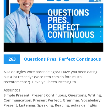
263
Questions Pres. Perfect Continuous
Aula de ingles voce aprende agora Have you been eating
out a lot recently? (voce tem comido fora muito
recentemente?). Have you been listening to ...
Assuntos
Simple Present
,
Present Continuous
,
Questions
,
Writing
,
Communication
,
Present Perfect
,
Grammar
,
Vocabulary
,
Present
,
Listening
,
Speaking
,
Reading
,
aulas de inglês