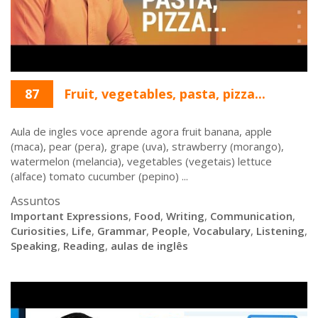
87
Fruit, vegetables, pasta, pizza...
Aula de ingles voce aprende agora fruit banana, apple
(maca), pear (pera), grape (uva), strawberry (morango),
watermelon (melancia), vegetables (vegetais) lettuce
(alface) tomato cucumber (pepino) ...
Assuntos
Important Expressions
,
Food
,
Writing
,
Communication
,
Curiosities
,
Life
,
Grammar
,
People
,
Vocabulary
,
Listening
,
Speaking
,
Reading
,
aulas de inglês