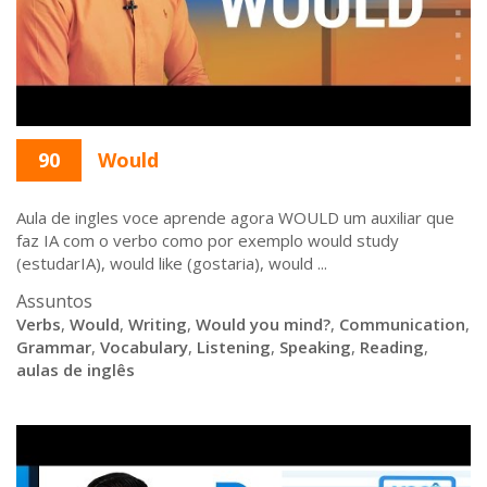
90
Would
Aula de ingles voce aprende agora WOULD um auxiliar que
faz IA com o verbo como por exemplo would study
(estudarIA), would like (gostaria), would ...
Assuntos
Verbs
,
Would
,
Writing
,
Would you mind?
,
Communication
,
Grammar
,
Vocabulary
,
Listening
,
Speaking
,
Reading
,
aulas de inglês