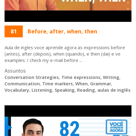
81
Before, after, when, then
Aula de ingles voce aprende agora as expressions before
(antes), after (depois), when (quando), e then (dai) e ve
examples: I check my e-mail before ...
Assuntos
Conversation Strategies
,
Time expressions
,
Writing
,
Communication
,
Time markers
,
When
,
Grammar
,
Vocabulary
,
Listening
,
Speaking
,
Reading
,
aulas de inglês