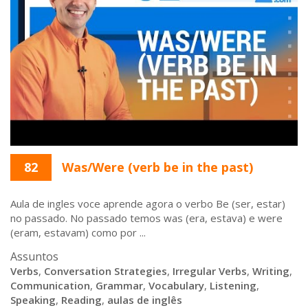
82
Was/Were (verb be in the past)
Aula de ingles voce aprende agora o verbo Be (ser, estar)
no passado. No passado temos was (era, estava) e were
(eram, estavam) como por ...
Assuntos
Verbs
,
Conversation Strategies
,
Irregular Verbs
,
Writing
,
Communication
,
Grammar
,
Vocabulary
,
Listening
,
Speaking
,
Reading
,
aulas de inglês