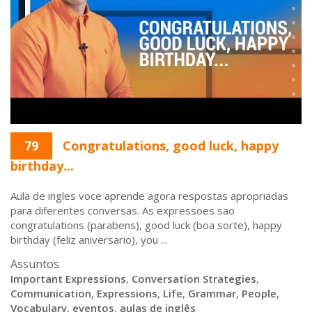
79
Congratulations, good luck, happy
birthday...
Aula de ingles voce aprende agora respostas apropriadas
para diferentes conversas. As expressoes sao
congratulations (parabens), good luck (boa sorte), happy
birthday (feliz aniversario), you ...
Assuntos
Important Expressions
,
Conversation Strategies
,
Communication
,
Expressions
,
Life
,
Grammar
,
People
,
Vocabulary
,
eventos
,
aulas de inglês