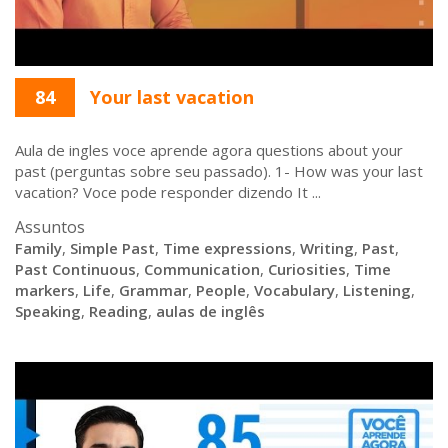
84
Your last vacation
Aula de ingles voce aprende agora questions about your
past (perguntas sobre seu passado). 1- How was your last
vacation? Voce pode responder dizendo It ...
Assuntos
Family
,
Simple Past
,
Time expressions
,
Writing
,
Past
,
Past Continuous
,
Communication
,
Curiosities
,
Time
markers
,
Life
,
Grammar
,
People
,
Vocabulary
,
Listening
,
Speaking
,
Reading
,
aulas de inglês