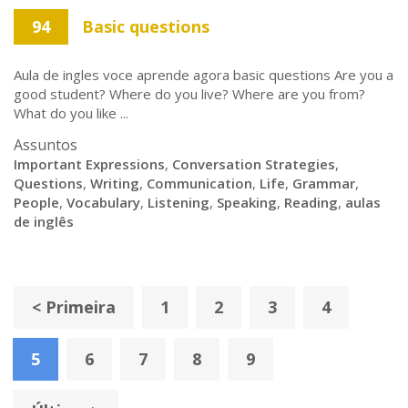
94
Basic questions
Aula de ingles voce aprende agora basic questions Are you a
good student? Where do you live? Where are you from?
What do you like ...
Assuntos
Important Expressions
,
Conversation Strategies
,
Questions
,
Writing
,
Communication
,
Life
,
Grammar
,
People
,
Vocabulary
,
Listening
,
Speaking
,
Reading
,
aulas
de inglês
< Primeira
1
2
3
4
5
6
7
8
9