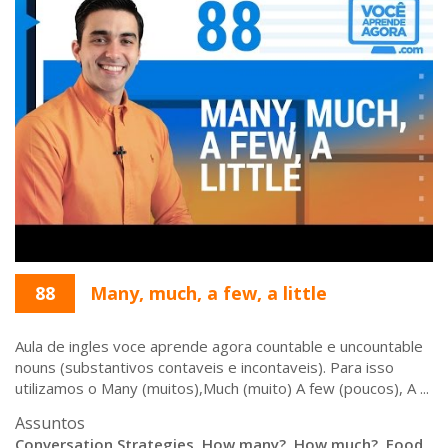
88
Many, much, a few, a little
Aula de ingles voce aprende agora countable e uncountable
nouns (substantivos contaveis e incontaveis). Para isso
utilizamos o Many (muitos),Much (muito) A few (poucos), A ...
Assuntos
Conversation Strategies
,
How many?
,
How much?
,
Food
,