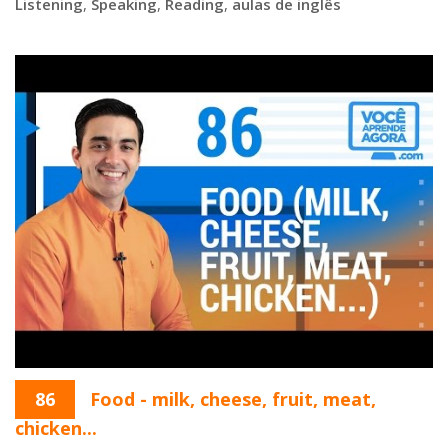
Listening
,
Speaking
,
Reading
,
aulas de inglês
86
Food - milk, cheese, fruit, meat,
chicken...