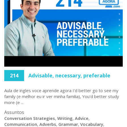
214
Advisable, necessary, preferable
Aula de ingles voce aprende agora I'd better go to see my
family (e melhor eu ir ver minha familia), You'd better study
more (e ...
Assuntos
Conversation Strategies
,
Writing
,
Advice
,
Communication
,
Adverbs
,
Grammar
,
Vocabulary
,