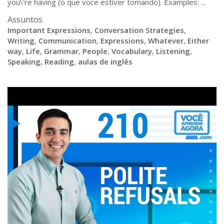
you\'re having (o que voce estiver tomando). Examples: ...
Assuntos
Important Expressions
,
Conversation Strategies
,
Writing
,
Communication
,
Expressions
,
Whatever
,
Either
way
,
Life
,
Grammar
,
People
,
Vocabulary
,
Listening
,
Speaking
,
Reading
,
aulas de inglês