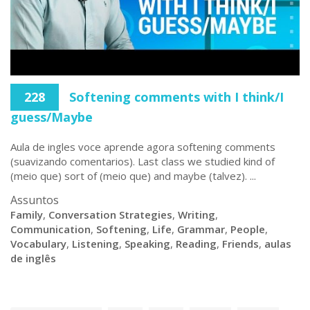
228
Softening comments with I think/I
guess/Maybe
Aula de ingles voce aprende agora softening comments
(suavizando comentarios). Last class we studied kind of
(meio que) sort of (meio que) and maybe (talvez). ...
Assuntos
Family
,
Conversation Strategies
,
Writing
,
Communication
,
Softening
,
Life
,
Grammar
,
People
,
Vocabulary
,
Listening
,
Speaking
,
Reading
,
Friends
,
aulas
de inglês