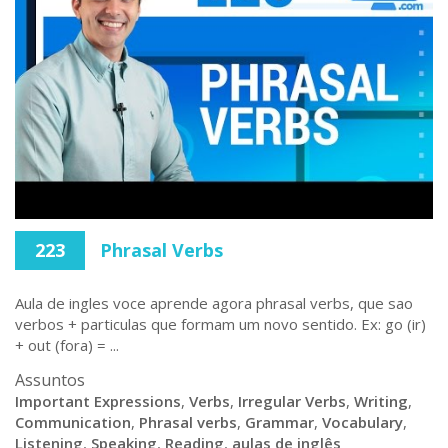
223
Phrasal Verbs
Aula de ingles voce aprende agora phrasal verbs, que sao
verbos + particulas que formam um novo sentido. Ex: go (ir)
+ out (fora) = ...
Assuntos
Important Expressions
,
Verbs
,
Irregular Verbs
,
Writing
,
Communication
,
Phrasal verbs
,
Grammar
,
Vocabulary
,
Listening
,
Speaking
,
Reading
,
aulas de inglês