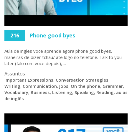
216
Phone good byes
Aula de ingles voce aprende agora phone good byes,
maneiras de dizer tchau/ ate logo no telefone. Talk to you
later (falo com voce depois), ...
Assuntos
Important Expressions
,
Conversation Strategies
,
Writing
,
Communication
,
Jobs
,
On the phone
,
Grammar
,
Vocabulary
,
Business
,
Listening
,
Speaking
,
Reading
,
aulas
de inglês