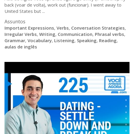
back (voar de volta), work out (funcionar). I went away to
United States but ...
Assuntos
Important Expressions
,
Verbs
,
Conversation Strategies
,
Irregular Verbs
,
Writing
,
Communication
,
Phrasal verbs
,
Grammar
,
Vocabulary
,
Listening
,
Speaking
,
Reading
,
aulas de inglês