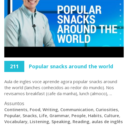
211
Popular snacks around the world
Aula de ingles voce aprende agora popular snacks around
the world (lanches conhecidos ao redor do mundo). Nos
revisamos breakfast (cafe da manha), lunch (almoco), ...
Assuntos
Continents
,
Food
,
Writing
,
Communication
,
Curiosities
,
Popular
,
Snacks
,
Life
,
Grammar
,
People
,
Habits
,
Culture
,
Vocabulary
,
Listening
,
Speaking
,
Reading
,
aulas de inglês