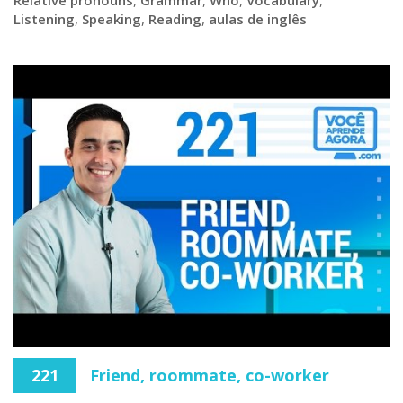
Relative pronouns
,
Grammar
,
Who
,
Vocabulary
,
Listening
,
Speaking
,
Reading
,
aulas de inglês
221
Friend, roommate, co-worker