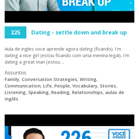
225
Dating - settle down and break up
Aula de ingles voce aprende agora dating (ficando). I'm
dating a nice girl (estou ficando com uma menina legal). I'm
dating a great man (estou ...
Assuntos
Family
,
Conversation Strategies
,
Writing
,
Communication
,
Life
,
People
,
Vocabulary
,
Stories
,
Listening
,
Speaking
,
Reading
,
Relationships
,
aulas de
inglês