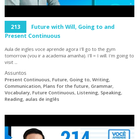
213
Future with Will, Going to and
Present Continuous
Aula de ingles voce aprende agora I'll go to the gym
tomorrow (vou ir a academia amanha). I'll = I will. I'm going to
visit ...
Assuntos
Present Continuous
,
Future
,
Going to
,
Writing
,
Communication
,
Plans for the future
,
Grammar
,
Vocabulary
,
Future Continuous
,
Listening
,
Speaking
,
Reading
,
aulas de inglês