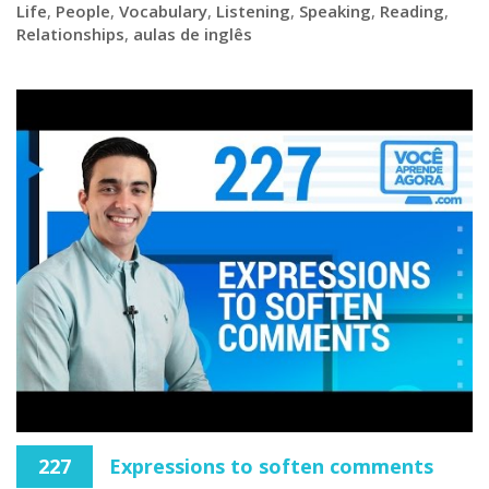
Life
,
People
,
Vocabulary
,
Listening
,
Speaking
,
Reading
,
Relationships
,
aulas de inglês
227
Expressions to soften comments