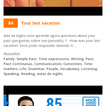
84
Your last vacation
Aula de ingles voce aprende agora questions about your
past (perguntas sobre seu passado). 1- How was your last
vacation? Voce pode responder dizendo It ...
Assuntos
Family
,
Simple Past
,
Time expressions
,
Writing
,
Past
,
Past Continuous
,
Communication
,
Curiosities
,
Time
markers
,
Life
,
Grammar
,
People
,
Vocabulary
,
Listening
,
Speaking
,
Reading
,
aulas de inglês