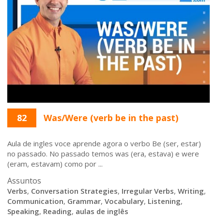
82
Was/Were (verb be in the past)
Aula de ingles voce aprende agora o verbo Be (ser, estar)
no passado. No passado temos was (era, estava) e were
(eram, estavam) como por ...
Assuntos
Verbs
,
Conversation Strategies
,
Irregular Verbs
,
Writing
,
Communication
,
Grammar
,
Vocabulary
,
Listening
,
Speaking
,
Reading
,
aulas de inglês