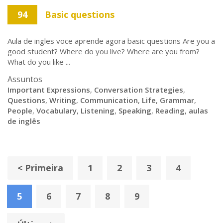
94
Basic questions
Aula de ingles voce aprende agora basic questions Are you a
good student? Where do you live? Where are you from?
What do you like ...
Assuntos
Important Expressions
,
Conversation Strategies
,
Questions
,
Writing
,
Communication
,
Life
,
Grammar
,
People
,
Vocabulary
,
Listening
,
Speaking
,
Reading
,
aulas
de inglês
< Primeira
1
2
3
4
5
6
7
8
9