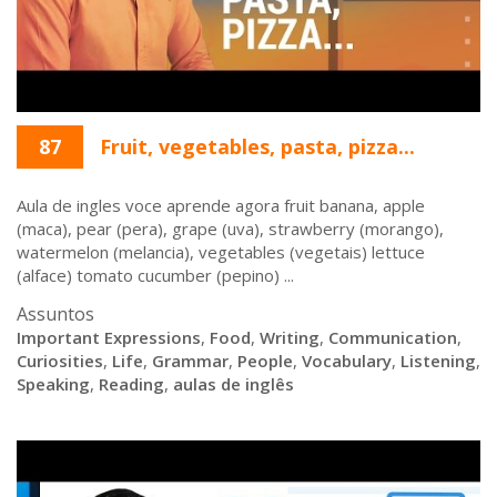
87
Fruit, vegetables, pasta, pizza...
Aula de ingles voce aprende agora fruit banana, apple
(maca), pear (pera), grape (uva), strawberry (morango),
watermelon (melancia), vegetables (vegetais) lettuce
(alface) tomato cucumber (pepino) ...
Assuntos
Important Expressions
,
Food
,
Writing
,
Communication
,
Curiosities
,
Life
,
Grammar
,
People
,
Vocabulary
,
Listening
,
Speaking
,
Reading
,
aulas de inglês