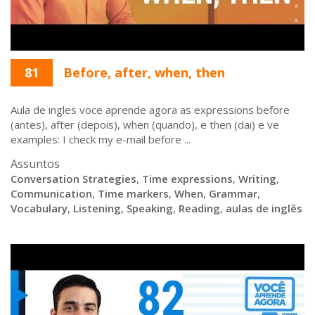
81
Before, after, when, then
Aula de ingles voce aprende agora as expressions before
(antes), after (depois), when (quando), e then (dai) e ve
examples: I check my e-mail before ...
Assuntos
Conversation Strategies
,
Time expressions
,
Writing
,
Communication
,
Time markers
,
When
,
Grammar
,
Vocabulary
,
Listening
,
Speaking
,
Reading
,
aulas de inglês