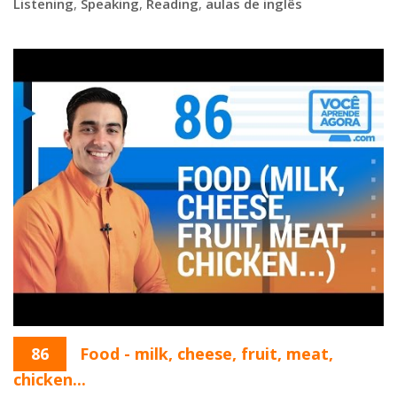
Listening
,
Speaking
,
Reading
,
aulas de inglês
86
Food - milk, cheese, fruit, meat,
chicken...