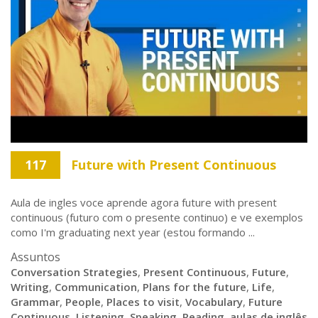
117
Future with Present Continuous
Aula de ingles voce aprende agora future with present
continuous (futuro com o presente continuo) e ve exemplos
como I'm graduating next year (estou formando ...
Assuntos
Conversation Strategies
,
Present Continuous
,
Future
,
Writing
,
Communication
,
Plans for the future
,
Life
,
Grammar
,
People
,
Places to visit
,
Vocabulary
,
Future
Continuous
,
Listening
,
Speaking
,
Reading
,
aulas de inglês