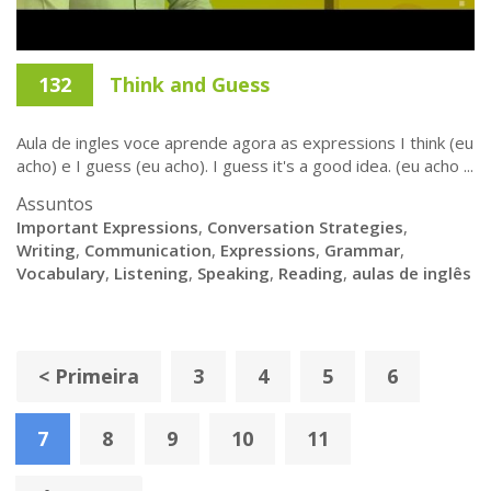
132
Think and Guess
Aula de ingles voce aprende agora as expressions I think (eu
acho) e I guess (eu acho). I guess it's a good idea. (eu acho ...
Assuntos
Important Expressions
,
Conversation Strategies
,
Writing
,
Communication
,
Expressions
,
Grammar
,
Vocabulary
,
Listening
,
Speaking
,
Reading
,
aulas de inglês
< Primeira
3
4
5
6
7
8
9
10
11