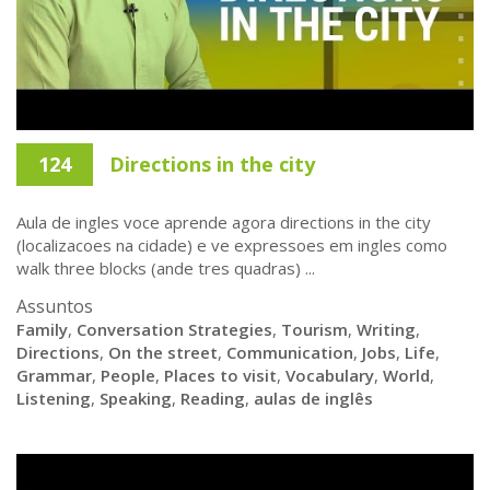
124
Directions in the city
Aula de ingles voce aprende agora directions in the city
(localizacoes na cidade) e ve expressoes em ingles como
walk three blocks (ande tres quadras) ...
Assuntos
Family
,
Conversation Strategies
,
Tourism
,
Writing
,
Directions
,
On the street
,
Communication
,
Jobs
,
Life
,
Grammar
,
People
,
Places to visit
,
Vocabulary
,
World
,
Listening
,
Speaking
,
Reading
,
aulas de inglês