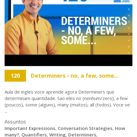
120
Determiners - no, a few, some...
Aula de ingles voce aprende agora Determiners que
determinam quantidade. Sao eles no (nenhum/zero), a few
(poucos), some (alguns), many (muitos), all (todos). Voce ve
...
Assuntos
Important Expressions
,
Conversation Strategies
,
How
many?
,
Quantifiers
,
Writing
,
Determiners
,