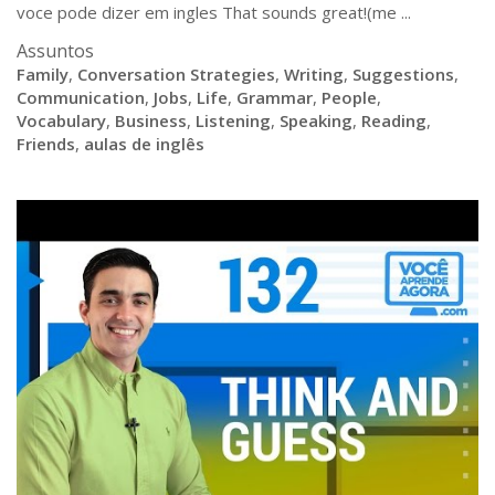
voce pode dizer em ingles That sounds great!(me ...
Assuntos
Family
,
Conversation Strategies
,
Writing
,
Suggestions
,
Communication
,
Jobs
,
Life
,
Grammar
,
People
,
Vocabulary
,
Business
,
Listening
,
Speaking
,
Reading
,
Friends
,
aulas de inglês