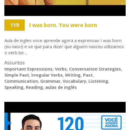
119
I was born. You were born
Aula de ingles voce aprende agora a expressao I was born
(eu nasci) e ve que para dizer que alguem nasceu utilizamos
o verb be ...
Assuntos
Important Expressions
,
Verbs
,
Conversation Strategies
,
Simple Past
,
Irregular Verbs
,
Writing
,
Past
,
Communication
,
Grammar
,
Vocabulary
,
Listening
,
Speaking
,
Reading
,
aulas de inglês