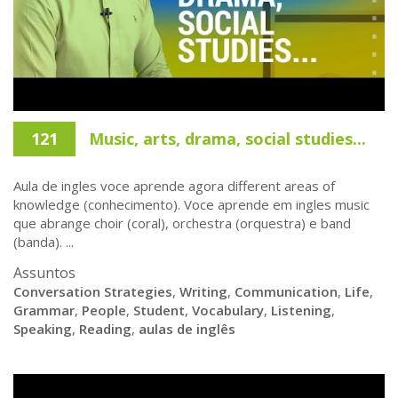
121
Music, arts, drama, social studies...
Aula de ingles voce aprende agora different areas of
knowledge (conhecimento). Voce aprende em ingles music
que abrange choir (coral), orchestra (orquestra) e band
(banda). ...
Assuntos
Conversation Strategies
,
Writing
,
Communication
,
Life
,
Grammar
,
People
,
Student
,
Vocabulary
,
Listening
,
Speaking
,
Reading
,
aulas de inglês