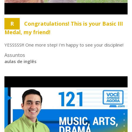
R
Congratulations! This is your Basic III
Medal, my friend!
YESSSSS!!! One more step! I'm happy to see your discipline!
Assuntos
aulas de inglês