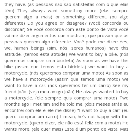
they have. (as pessoas não são satisfeitas com o que elas
têm) They always want something more (elas sempre
querem algo a mais) or something different. (ou algo
diferente) Do you agree or disagree? (você concorda ou
discorda?) Se você concorda com este ponto de vista você
vai me dizer argumentos que mostram, que provam que as
pessoas querem algo diferente. Você pode me dizer: Yes,
we, human beings (sim, nós, seres humanos) have this
attitude. (temos esta atitude) We want to buy a bike. (nós
queremos comprar uma bicicleta) As soon as we have this
bike (assim que temos esta bicicleta) we want to buy a
motorcycle. (nós queremos comprar uma moto) As soon as
we have a motorcycle (assim que temos uma moto) we
want to have a car. (nós queremos ter um carro) See my
friend João. (veja meu amigo João) He always wanted to buy
a motorcycle. (ele sempre quis comprar uma moto) Two
months ago I met him and he told me. (dois meses atrás eu
encontrei com ele e ele me disse) "I want to buy a car" (eu
quero comprar um carro) I mean, he's not happy with the
motorcycle. (quero dizer, ele não está feliz com a moto) He
wants more. (ele quer mais) Este é um ponto de vista. Mas