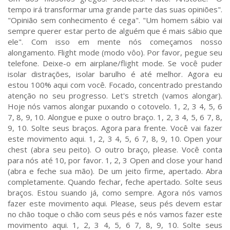
tempo irá transformar uma grande parte das suas opiniões".
"Opinião sem conhecimento é cega". "Um homem sábio vai
sempre querer estar perto de alguém que é mais sábio que
ele". Com isso em mente nós começamos nosso
alongamento. Flight mode (modo vôo). Por favor, pegue seu
telefone. Deixe-o em airplane/flight mode. Se você puder
isolar distrações, isolar barulho é até melhor. Agora eu
estou 100% aqui com você. Focado, concentrado prestando
atenção no seu progresso. Let's stretch (vamos alongar).
Hoje nós vamos alongar puxando o cotovelo. 1, 2, 3 4, 5, 6
7, 8, 9, 10. Alongue e puxe o outro braço. 1, 2, 3 4, 5, 6 7, 8,
9, 10. Solte seus braços. Agora para frente. Você vai fazer
este movimento aqui. 1, 2, 3 4, 5, 6 7, 8, 9, 10. Open your
chest (abra seu peito). O outro braço, please. Você conta
para nós até 10, por favor. 1, 2, 3 Open and close your hand
(abra e feche sua mão). De um jeito firme, apertado. Abra
completamente. Quando fechar, feche apertado. Solte seus
braços. Estou suando já, como sempre. Agora nós vamos
fazer este movimento aqui. Please, seus pés devem estar
no chão toque o chão com seus pés e nós vamos fazer este
movimento aqui. 1, 2, 3 4, 5, 6 7, 8, 9, 10. Solte seus