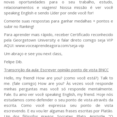
novas oportunidades para o seu trabalho, estudo,
relacionamentos e viagens! Nossa missão é ver você
speaking English e sendo Líder por onde você for!
Comente suas respostas para ganhar medalhas + pontos e
subir no Ranking!
Para aprender mais rápido, receber Certificado reconhecido
pela Georgetown University e falar direto comigo seja VIP
AQUI: www.voceaprendeagora.com/seja-vip
Um abraço e see you next class,
Felipe Dib.
Transcrição da aula: Escrever opinião ponto de vista BNCC
Hello, my friend! How are you? (como você está?) Talk to
me. (fale comigo) How are you? Às vezes você responde
minhas perguntas mas você só responde mentalmente.
Fale. Eu amo ver você speaking English, my friend. Hoje nós
estudamos como defender o seu ponto de vista através da
escrita. Como você expressa seu ponto de vista
escrevendo. E eu vou ler algumas frases escritas por Platão.
Um dos filósofos gregos. Socrates. Plato. Aristotle. "O