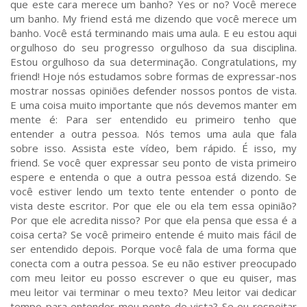
que este cara merece um banho? Yes or no? Você merece
um banho. My friend está me dizendo que você merece um
banho. Você está terminando mais uma aula. E eu estou aqui
orgulhoso do seu progresso orgulhoso da sua disciplina.
Estou orgulhoso da sua determinação. Congratulations, my
friend! Hoje nós estudamos sobre formas de expressar-nos
mostrar nossas opiniões defender nossos pontos de vista.
E uma coisa muito importante que nós devemos manter em
mente é: Para ser entendido eu primeiro tenho que
entender a outra pessoa. Nós temos uma aula que fala
sobre isso. Assista este vídeo, bem rápido. É isso, my
friend. Se você quer expressar seu ponto de vista primeiro
espere e entenda o que a outra pessoa está dizendo. Se
você estiver lendo um texto tente entender o ponto de
vista deste escritor. Por que ele ou ela tem essa opinião?
Por que ele acredita nisso? Por que ela pensa que essa é a
coisa certa? Se você primeiro entende é muito mais fácil de
ser entendido depois. Porque você fala de uma forma que
conecta com a outra pessoa. Se eu não estiver preocupado
com meu leitor eu posso escrever o que eu quiser, mas
meu leitor vai terminar o meu texto? Meu leitor vai dedicar
tempo para entender meu ponto de vista? Se eu respeitar