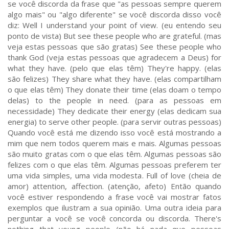
se você discorda da frase que "as pessoas sempre querem
algo mais" ou "algo diferente" se você discorda disso você
diz: Well I understand your point of view. (eu entendo seu
ponto de vista) But see these people who are grateful. (mas
veja estas pessoas que são gratas) See these people who
thank God (veja estas pessoas que agradecem a Deus) for
what they have. (pelo que elas têm) They're happy. (elas
são felizes) They share what they have. (elas compartilham
o que elas têm) They donate their time (elas doam o tempo
delas) to the people in need. (para as pessoas em
necessidade) They dedicate their energy (elas dedicam sua
energia) to serve other people. (para servir outras pessoas)
Quando você está me dizendo isso você está mostrando a
mim que nem todos querem mais e mais. Algumas pessoas
são muito gratas com o que elas têm. Algumas pessoas são
felizes com o que elas têm. Algumas pessoas preferem ter
uma vida simples, uma vida modesta. Full of love (cheia de
amor) attention, affection. (atenção, afeto) Então quando
você estiver respondendo a frase você vai mostrar fatos
exemplos que ilustram a sua opinião. Uma outra ideia para
perguntar a você se você concorda ou discorda. There's