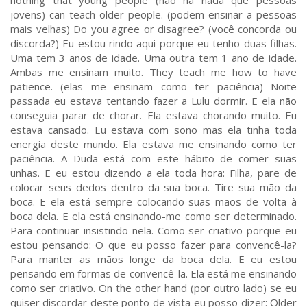
nothing that young people (não há nada que pessoas
jovens) can teach older people. (podem ensinar a pessoas
mais velhas) Do you agree or disagree? (você concorda ou
discorda?) Eu estou rindo aqui porque eu tenho duas filhas.
Uma tem 3 anos de idade. Uma outra tem 1 ano de idade.
Ambas me ensinam muito. They teach me how to have
patience. (elas me ensinam como ter paciência) Noite
passada eu estava tentando fazer a Lulu dormir. E ela não
conseguia parar de chorar. Ela estava chorando muito. Eu
estava cansado. Eu estava com sono mas ela tinha toda
energia deste mundo. Ela estava me ensinando como ter
paciência. A Duda está com este hábito de comer suas
unhas. E eu estou dizendo a ela toda hora: Filha, pare de
colocar seus dedos dentro da sua boca. Tire sua mão da
boca. E ela está sempre colocando suas mãos de volta à
boca dela. E ela está ensinando-me como ser determinado.
Para continuar insistindo nela. Como ser criativo porque eu
estou pensando: O que eu posso fazer para convencê-la?
Para manter as mãos longe da boca dela. E eu estou
pensando em formas de convencê-la. Ela está me ensinando
como ser criativo. On the other hand (por outro lado) se eu
quiser discordar deste ponto de vista eu posso dizer: Older