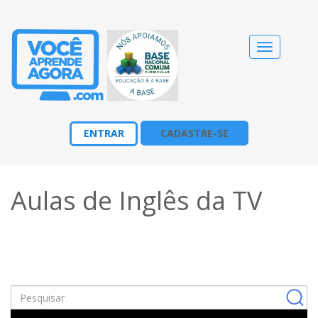
Alternar
navegação
ENTRAR
CADASTRE-SE
Aulas de Inglês da TV