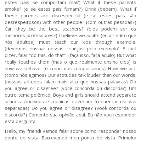
estes pais se comportam mal?) What if these parents
smoke? (e se estes pais fumam?) Drink (bebem). What if
these parents are disrespectful (e se estes pais são
desrespeitosos) with other people? (com outras pessoas?)
Can they be the best teachers? (eles podem ser os
melhores professores?) I believe we adults (eu acredito que
nós adultos) must teach our kids through example.
(devemos ensinar nossas crianças pelo exemplo) É fácil
dizer, falar "do this, do that". (faça isso, faça aquilo) But what
really teaches them (mas o que realmente ensina eles) is
how we behave. (é como nos comportamos) How we act.
(como nós agimos) Our attitudes talk louder than our words.
(nossas atitudes falam mais alto que nossas palavras) Do
you agree or disagree? (você concorda ou discorda?) Um
outro tema polêmico. Boys and girls should attend separate
schools. (meninos e meninas deveriam frequentar escolas
separadas) Do you agree or disagree? (você concorda ou
discorda?) Comente sua opinião aqui. Eu não vou responder
esta pergunta.
Hello, my friend! Vamos falar sobre como responder nosso
ponto de vista. Escrevendo meu ponto de vista. Primeira