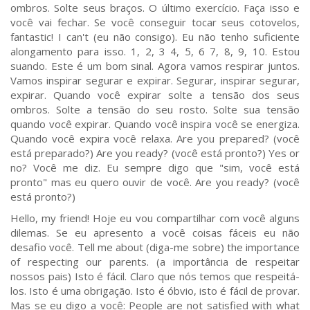
ombros. Solte seus braços. O último exercício. Faça isso e
você vai fechar. Se você conseguir tocar seus cotovelos,
fantastic! I can't (eu não consigo). Eu não tenho suficiente
alongamento para isso. 1, 2, 3 4, 5, 6 7, 8, 9, 10. Estou
suando. Este é um bom sinal. Agora vamos respirar juntos.
Vamos inspirar segurar e expirar. Segurar, inspirar segurar,
expirar. Quando você expirar solte a tensão dos seus
ombros. Solte a tensão do seu rosto. Solte sua tensão
quando você expirar. Quando você inspira você se energiza.
Quando você expira você relaxa. Are you prepared? (você
está preparado?) Are you ready? (você está pronto?) Yes or
no? Você me diz. Eu sempre digo que "sim, você está
pronto" mas eu quero ouvir de você. Are you ready? (você
está pronto?)
Hello, my friend! Hoje eu vou compartilhar com você alguns
dilemas. Se eu apresento a você coisas fáceis eu não
desafio você. Tell me about (diga-me sobre) the importance
of respecting our parents. (a importância de respeitar
nossos pais) Isto é fácil. Claro que nós temos que respeitá-
los. Isto é uma obrigação. Isto é óbvio, isto é fácil de provar.
Mas se eu digo a você: People are not satisfied with what