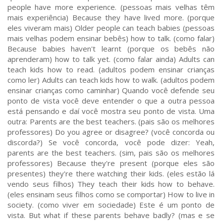
people have more experience. (pessoas mais velhas têm
mais experiência) Because they have lived more. (porque
eles viveram mais) Older people can teach babies (pessoas
mais velhas podem ensinar bebês) how to talk. (como falar)
Because babies haven't learnt (porque os bebês não
aprenderam) how to talk yet. (como falar ainda) Adults can
teach kids how to read. (adultos podem ensinar crianças
como ler) Adults can teach kids how to walk. (adultos podem
ensinar crianças como caminhar) Quando você defende seu
ponto de vista você deve entender o que a outra pessoa
está pensando e daí você mostra seu ponto de vista. Uma
outra: Parents are the best teachers. (pais são os melhores
professores) Do you agree or disagree? (você concorda ou
discorda?) Se você concorda, você pode dizer: Yeah,
parents are the best teachers. (sim, pais são os melhores
professores) Because they're present (porque eles são
presentes) they're there watching their kids. (eles estão lá
vendo seus filhos) They teach their kids how to behave.
(eles ensinam seus filhos como se comportar) How to live in
society. (como viver em sociedade) Este é um ponto de
vista. But what if these parents behave badly? (mas e se