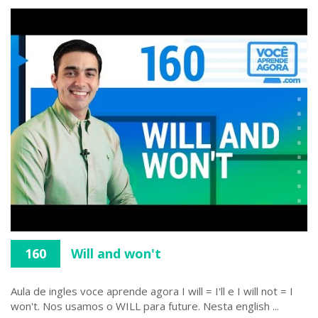
160
Will and won't
Aula de ingles voce aprende agora I will = I'll e I will not = I
won't. Nos usamos o WILL para future. Nesta english ...