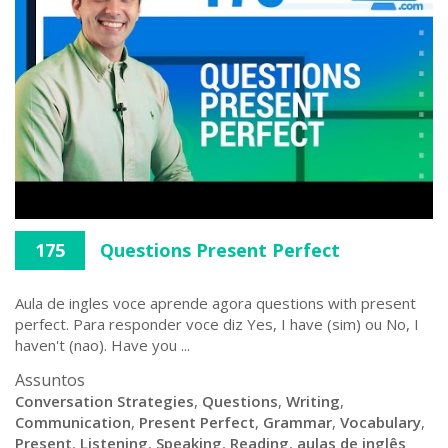
175
Questions Present Perfect
Aula de ingles voce aprende agora questions with present
perfect. Para responder voce diz Yes, I have (sim) ou No, I
haven't (nao). Have you ...
Assuntos
Conversation Strategies
,
Questions
,
Writing
,
Communication
,
Present Perfect
,
Grammar
,
Vocabulary
,
Present
,
Listening
,
Speaking
,
Reading
,
aulas de inglês