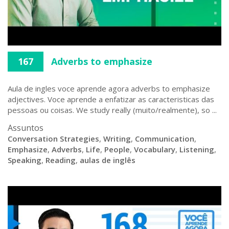
167
Adverbs to emphasize
Aula de ingles voce aprende agora adverbs to emphasize
adjectives. Voce aprende a enfatizar as caracteristicas das
pessoas ou coisas. We study really (muito/realmente), so ...
Assuntos
Conversation Strategies
,
Writing
,
Communication
,
Emphasize
,
Adverbs
,
Life
,
People
,
Vocabulary
,
Listening
,
Speaking
,
Reading
,
aulas de inglês