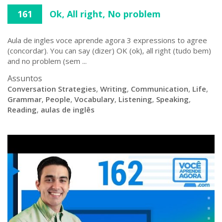
161
Ok, All right, No problem
Aula de ingles voce aprende agora 3 expressions to agree
(concordar). You can say (dizer) OK (ok), all right (tudo bem)
and no problem (sem ...
Assuntos
Conversation Strategies
,
Writing
,
Communication
,
Life
,
Grammar
,
People
,
Vocabulary
,
Listening
,
Speaking
,
Reading
,
aulas de inglês