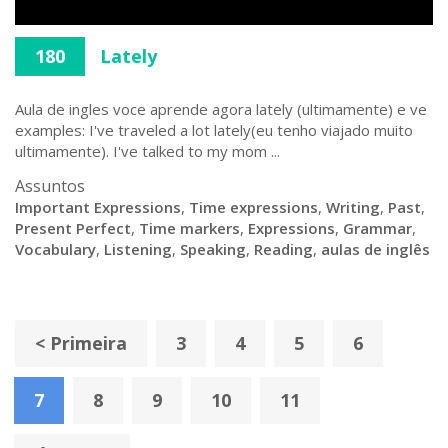
180
Lately
Aula de ingles voce aprende agora lately (ultimamente) e ve
examples: I've traveled a lot lately(eu tenho viajado muito
ultimamente). I've talked to my mom ...
Assuntos
Important Expressions
,
Time expressions
,
Writing
,
Past
,
Present Perfect
,
Time markers
,
Expressions
,
Grammar
,
Vocabulary
,
Listening
,
Speaking
,
Reading
,
aulas de inglês
< Primeira
3
4
5
6
7
8
9
10
11