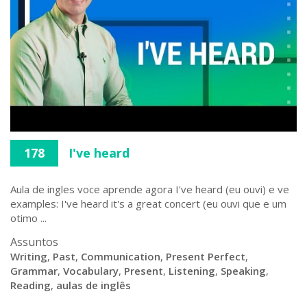
178
I've heard
Aula de ingles voce aprende agora I've heard (eu ouvi) e ve
examples: I've heard it's a great concert (eu ouvi que e um
otimo ...
Assuntos
Writing
,
Past
,
Communication
,
Present Perfect
,
Grammar
,
Vocabulary
,
Present
,
Listening
,
Speaking
,
Reading
,
aulas de inglês