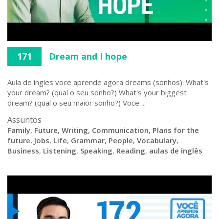
171
Dream and I hope
Aula de ingles voce aprende agora dreams (sonhos). What's
your dream? (qual o seu sonho?) What's your biggest
dream? (qual o seu maior sonho?) Voce ...
Assuntos
Family
,
Future
,
Writing
,
Communication
,
Plans for the
future
,
Jobs
,
Life
,
Grammar
,
People
,
Vocabulary
,
Business
,
Listening
,
Speaking
,
Reading
,
aulas de inglês