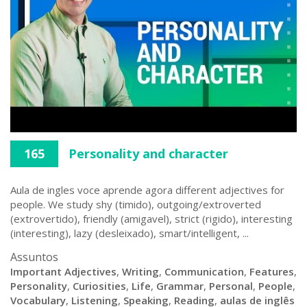
165
Personality and character
Aula de ingles voce aprende agora different adjectives for
people. We study shy (timido), outgoing/extroverted
(extrovertido), friendly (amigavel), strict (rigido), interesting
(interesting), lazy (desleixado), smart/intelligent, ...
Assuntos
Important Adjectives
,
Writing
,
Communication
,
Features
,
Personality
,
Curiosities
,
Life
,
Grammar
,
Personal
,
People
,
Vocabulary
,
Listening
,
Speaking
,
Reading
,
aulas de inglês