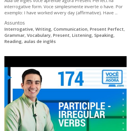
Aula de ingles voce aprende agora Present Perfect na
interrogative form. Voce simplesmente inverte o have. Por
exemplo: I have worked wvery day (affirmative). Have ...
Assuntos
Interrogative
,
Writing
,
Communication
,
Present Perfect
,
Grammar
,
Vocabulary
,
Present
,
Listening
,
Speaking
,
Reading
,
aulas de inglês