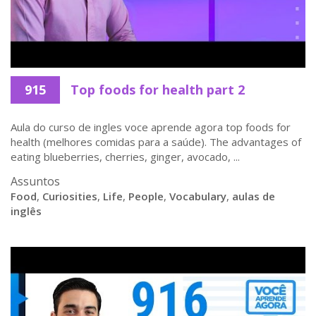
915
Top foods for health part 2
Aula do curso de ingles voce aprende agora top foods for
health (melhores comidas para a saúde). The advantages of
eating blueberries, cherries, ginger, avocado, ...
Assuntos
Food
,
Curiosities
,
Life
,
People
,
Vocabulary
,
aulas de
inglês