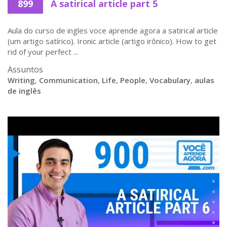
899
A satirical article part 5
Aula do curso de ingles voce aprende agora a satirical article
(um artigo satírico). Ironic article (artigo irônico). How to get
rid of your perfect ...
Assuntos
Writing
,
Communication
,
Life
,
People
,
Vocabulary
,
aulas
de inglês