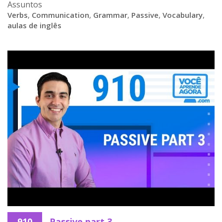
Assuntos
Verbs
,
Communication
,
Grammar
,
Passive
,
Vocabulary
,
aulas de inglês
910
Passive part 3