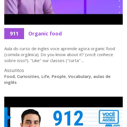
911
Organic food
Aula do curso de ingles voce aprende agora organic food
(comida orgânica). Do you know about it? (você conhece
sobre isso?). "Like" our classes ("curta" ...
Assuntos
Food
,
Curiosities
,
Life
,
People
,
Vocabulary
,
aulas de
inglês