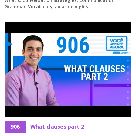
What's
,
Conversation Strategies
,
Communication
,
Grammar
,
Vocabulary
,
aulas de inglês
906
What clauses part 2