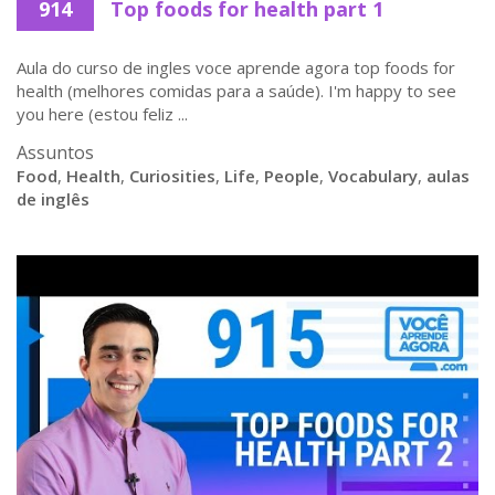
914
Top foods for health part 1
Aula do curso de ingles voce aprende agora top foods for
health (melhores comidas para a saúde). I'm happy to see
you here (estou feliz ...
Assuntos
Food
,
Health
,
Curiosities
,
Life
,
People
,
Vocabulary
,
aulas
de inglês