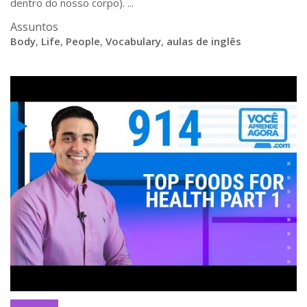
dentro do nosso corpo). ...
Assuntos
Body
,
Life
,
People
,
Vocabulary
,
aulas de inglês