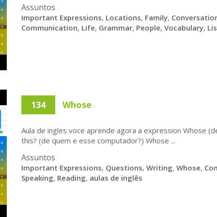
Assuntos
Important Expressions
,
Locations
,
Family
,
Conversation
Communication
,
Life
,
Grammar
,
People
,
Vocabulary
,
Li
134
Whose
Aula de ingles voce aprende agora a expression Whose 
this? (de quem e esse computador?) Whose ...
Assuntos
Important Expressions
,
Questions
,
Writing
,
Whose
,
Co
Speaking
,
Reading
,
aulas de inglês