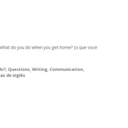
1- What do you do when you get home? (o que voce
do?
,
Questions
,
Writing
,
Communication
,
las de inglês