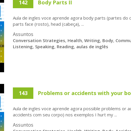
142
Body Parts II
Aula de ingles voce aprende agora body parts (partes do 
parts face (rosto), head (cabeça), ...
Assuntos
Conversation Strategies
,
Health
,
Writing
,
Body
,
Commu
Listening
,
Speaking
,
Reading
,
aulas de inglês
143
Problems or accidents with your b
Aula de ingles voce aprende agora possible problems or a
accidents com seu corpo) nos exemplos I hurt my ...
Assuntos