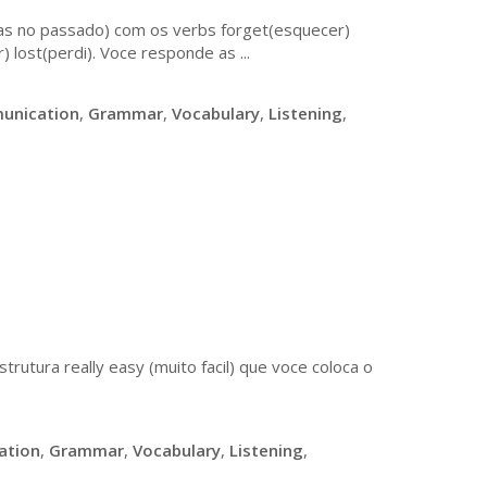
isas no passado) com os verbs forget(esquecer)
 lost(perdi). Voce responde as ...
unication
,
Grammar
,
Vocabulary
,
Listening
,
rutura really easy (muito facil) que voce coloca o
ation
,
Grammar
,
Vocabulary
,
Listening
,