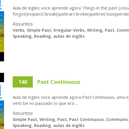
Aula de ingles voce aprende agora Things in the past (co
forgot(esqueci) break(quebrar) broke(quebrei) lose(perder)
Assuntos
Verbs
,
Simple Past
,
Irregular Verbs
,
Writing
,
Past
,
Comm
Speaking
,
Reading
,
aulas de inglês
140
Past Continuous
Aula de ingles voce aprende agora Past Continuous, uma est
verb be no passado (o que era ...
Assuntos
Simple Past
,
Writing
,
Past
,
Past Continuous
,
Communic
Speaking
,
Reading
,
aulas de inglês