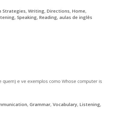
 Strategies
,
Writing
,
Directions
,
Home
,
stening
,
Speaking
,
Reading
,
aulas de inglês
(de quem) e ve exemplos como Whose computer is
mmunication
,
Grammar
,
Vocabulary
,
Listening
,