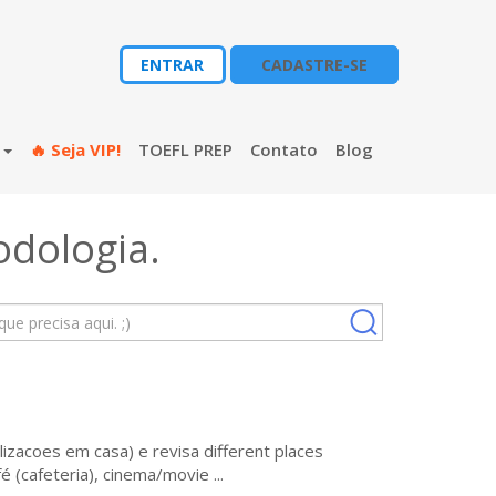
ENTRAR
CADASTRE-SE
s
🔥 Seja VIP!
TOEFL PREP
Contato
Blog
odologia
.
izacoes em casa) e revisa different places
 (cafeteria), cinema/movie ...