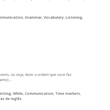
mmunication
,
Grammar
,
Vocabulary
,
Listening
,
vents, ou seja, dizer a ordem que voce faz
to) ...
riting
,
While
,
Communication
,
Time markers
,
las de inglês