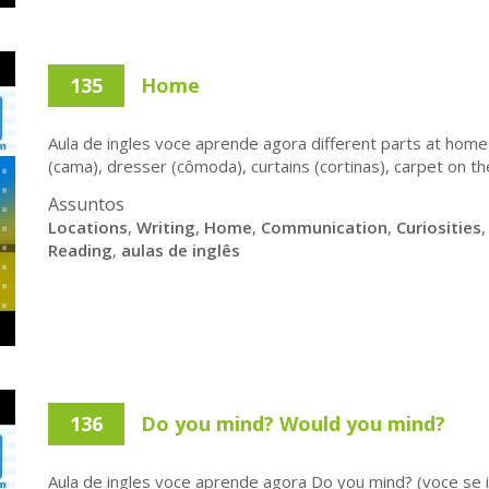
135
Home
Aula de ingles voce aprende agora different parts at home
(cama), dresser (cômoda), curtains (cortinas), carpet on the 
Assuntos
Locations
,
Writing
,
Home
,
Communication
,
Curiosities
Reading
,
aulas de inglês
136
Do you mind? Would you mind?
Aula de ingles voce aprende agora Do you mind? (voce se 