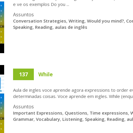
e ve os exemplos Do you ...
Assuntos
Conversation Strategies
,
Writing
,
Would you mind?
,
Co
Speaking
,
Reading
,
aulas de inglês
137
While
Aula de ingles voce aprende agora expressions to order e
determinadas coisas. Voce aprende em ingles. While (enquan
Assuntos
Important Expressions
,
Questions
,
Time expressions
,
W
Grammar
,
Vocabulary
,
Listening
,
Speaking
,
Reading
,
au