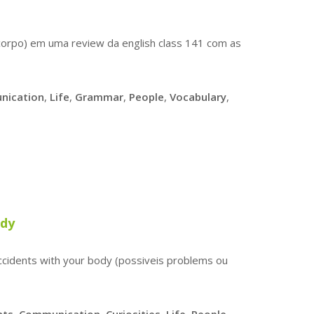
corpo) em uma review da english class 141 com as
nication
,
Life
,
Grammar
,
People
,
Vocabulary
,
ody
ccidents with your body (possiveis problems ou