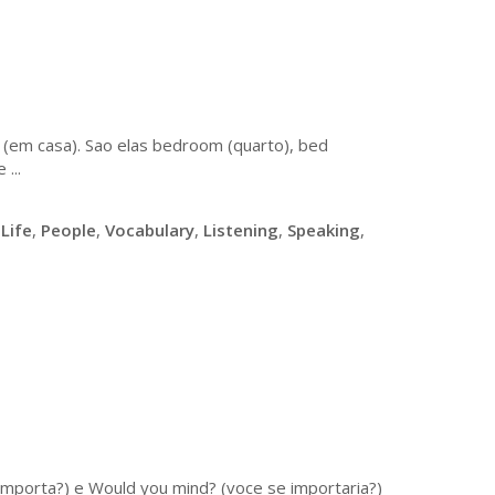
 (em casa). Sao elas bedroom (quarto), bed
...
,
Life
,
People
,
Vocabulary
,
Listening
,
Speaking
,
importa?) e Would you mind? (voce se importaria?)