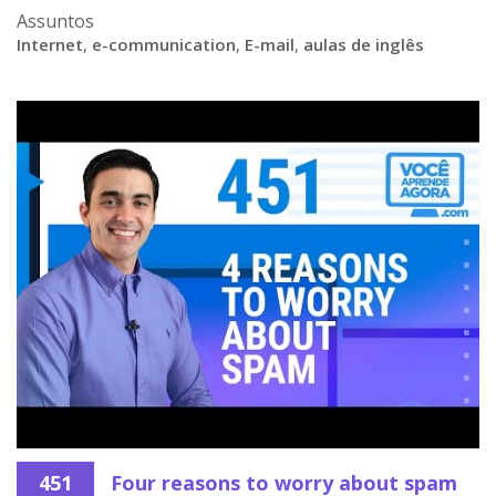
Assuntos
Internet
,
e-communication
,
E-mail
,
aulas de inglês
451
Four reasons to worry about spam