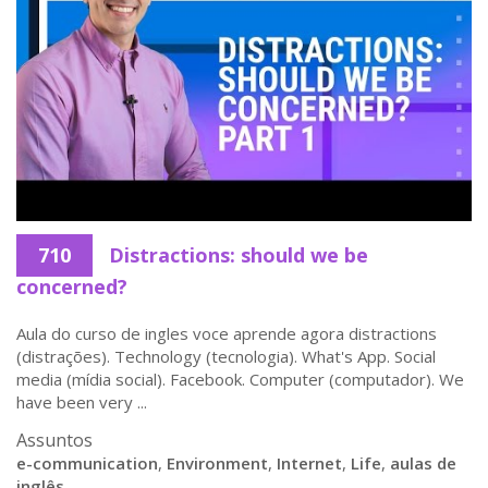
710
Distractions: should we be
concerned?
Aula do curso de ingles voce aprende agora distractions
(distrações). Technology (tecnologia). What's App. Social
media (mídia social). Facebook. Computer (computador). We
have been very ...
Assuntos
e-communication
,
Environment
,
Internet
,
Life
,
aulas de
inglês