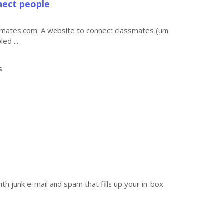
nect people
ssmates.com. A website to connect classmates (um
ed ...
s
h junk e-mail and spam that fills up your in-box