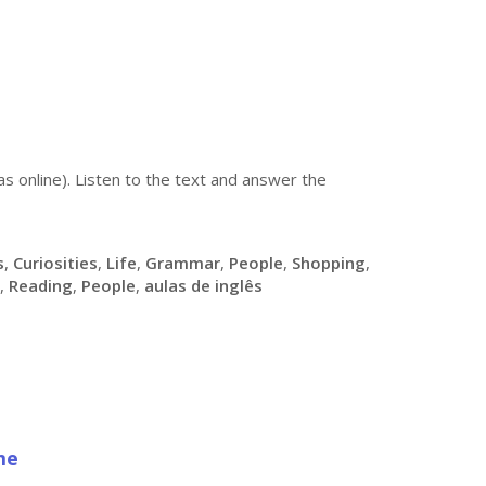
s online). Listen to the text and answer the
s
,
Curiosities
,
Life
,
Grammar
,
People
,
Shopping
,
,
Reading
,
People
,
aulas de inglês
ime