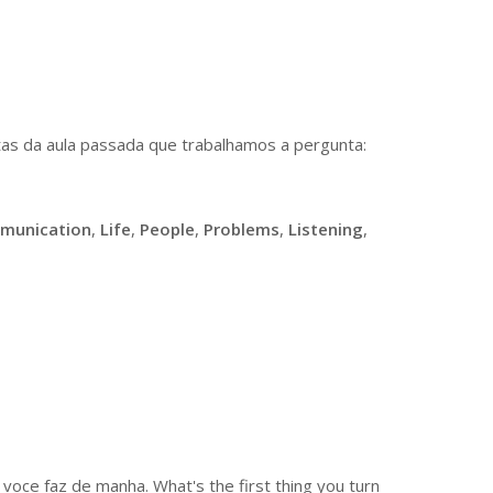
tas da aula passada que trabalhamos a pergunta:
munication
,
Life
,
People
,
Problems
,
Listening
,
voce faz de manha. What's the first thing you turn