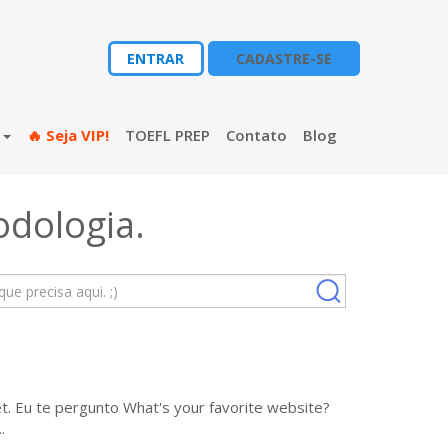
ENTRAR
CADASTRE-SE
s
🔥 Seja VIP!
TOEFL PREP
Contato
Blog
odologia
.
t. Eu te pergunto What's your favorite website?
.