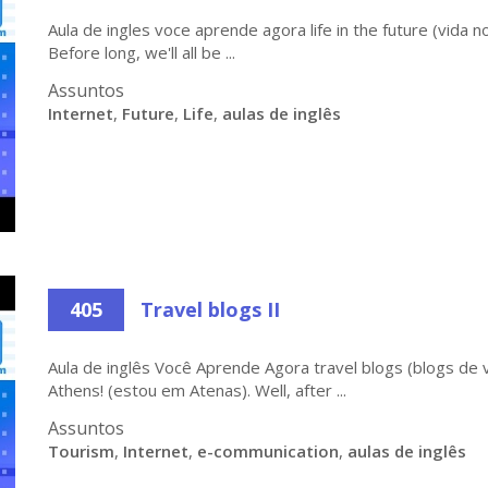
Aula de ingles voce aprende agora life in the future (vida no
Before long, we'll all be ...
Assuntos
Internet
,
Future
,
Life
,
aulas de inglês
405
Travel blogs II
Aula de inglês Você Aprende Agora travel blogs (blogs de v
Athens! (estou em Atenas). Well, after ...
Assuntos
Tourism
,
Internet
,
e-communication
,
aulas de inglês