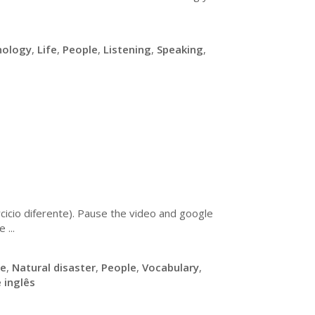
nology
,
Life
,
People
,
Listening
,
Speaking
,
cicio diferente). Pause the video and google
 ...
fe
,
Natural disaster
,
People
,
Vocabulary
,
 inglês