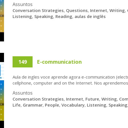
Assuntos
Conversation Strategies
,
Questions
,
Internet
,
Writing
,
Listening
,
Speaking
,
Reading
,
aulas de inglês
149
E-communication
Aula de ingles voce aprende agora e-communication (elect
cellphone, computer and on the Internet. Nos aprendemos e
Assuntos
Conversation Strategies
,
Internet
,
Future
,
Writing
,
Com
Life
,
Grammar
,
People
,
Vocabulary
,
Listening
,
Speaking