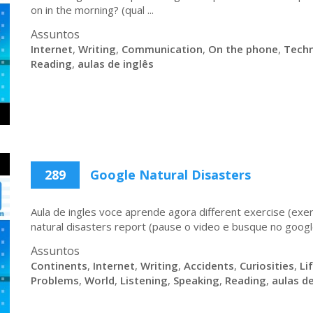
on in the morning? (qual ...
Assuntos
Internet
,
Writing
,
Communication
,
On the phone
,
Tech
Reading
,
aulas de inglês
289
Google Natural Disasters
Aula de ingles voce aprende agora different exercise (exer
natural disasters report (pause o video e busque no google
Assuntos
Continents
,
Internet
,
Writing
,
Accidents
,
Curiosities
,
Li
Problems
,
World
,
Listening
,
Speaking
,
Reading
,
aulas de