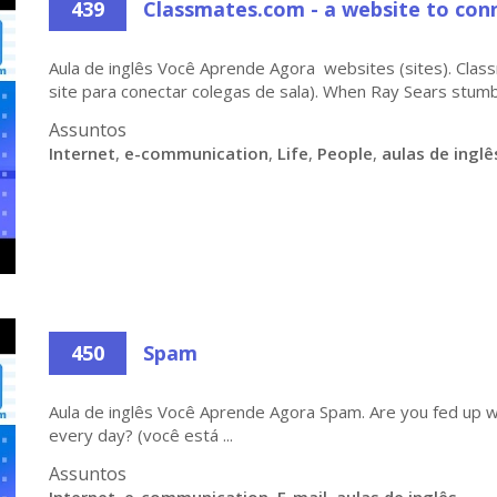
439
Classmates.com - a website to con
Aula de inglês Você Aprende Agora websites (sites). Cla
site para conectar colegas de sala). When Ray Sears stumbl
Assuntos
Internet
,
e-communication
,
Life
,
People
,
aulas de inglê
450
Spam
Aula de inglês Você Aprende Agora Spam. Are you fed up wit
every day? (você está ...
Assuntos