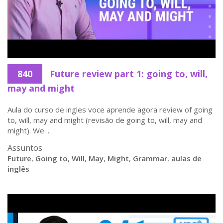
840
Future review part 1: going to, will,
may and might
Aula do curso de ingles voce aprende agora review of going
to, will, may and might (revisão de going to, will, may and
might). We ...
Assuntos
Future
,
Going to
,
Will
,
May
,
Might
,
Grammar
,
aulas de
inglês