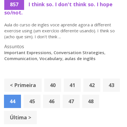
857
I think so. I don't think so. I hope
so/not.
Aula do curso de ingles voce aprende agora a different
exercise using (um exercício diferente usando). I think so
(acho que sim). I don't think ...
Assuntos
Important Expressions
,
Conversation Strategies
,
Communication
,
Vocabulary
,
aulas de inglês
< Primeira
40
41
42
43
44
45
46
47
48
Última >