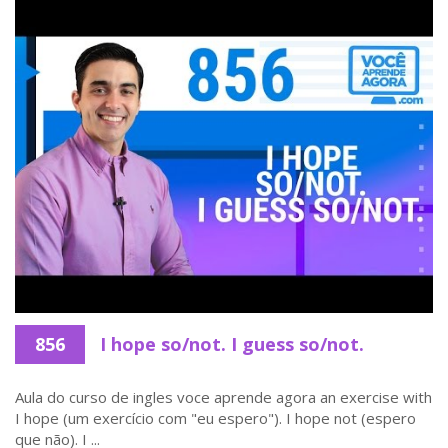
856
I hope so/not. I guess so/not.
Aula do curso de ingles voce aprende agora an exercise with
I hope (um exercício com "eu espero"). I hope not (espero
que não). I ...