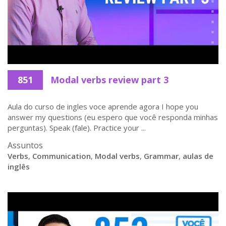
851
Modal verbs review part 3
Aula do curso de ingles voce aprende agora I hope you
answer my questions (eu espero que você responda minhas
perguntas). Speak (fale). Practice your ...
Assuntos
Verbs
,
Communication
,
Modal verbs
,
Grammar
,
aulas de
inglês