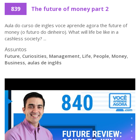
839
The future of money part 2
Aula do curso de ingles voce aprende agora the future of
money (o futuro do dinheiro). What will life be like in a
cashless society? ...
Assuntos
Future
,
Curiosities
,
Management
,
Life
,
People
,
Money
,
Business
,
aulas de inglês