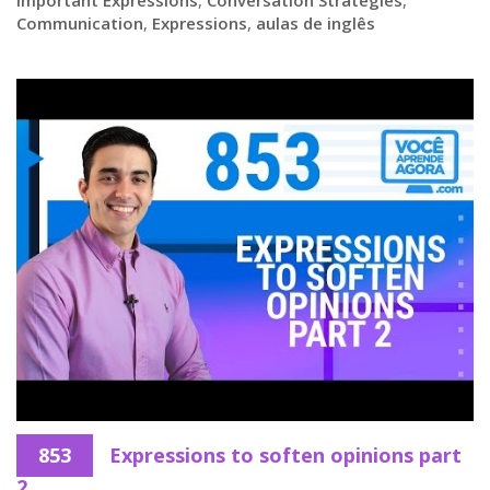
Communication
,
Expressions
,
aulas de inglês
853
Expressions to soften opinions part
2