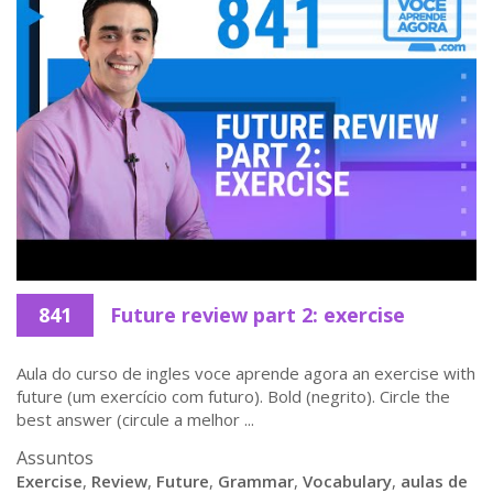
841
Future review part 2: exercise
Aula do curso de ingles voce aprende agora an exercise with
future (um exercício com futuro). Bold (negrito). Circle the
best answer (circule a melhor ...
Assuntos
Exercise
,
Review
,
Future
,
Grammar
,
Vocabulary
,
aulas de