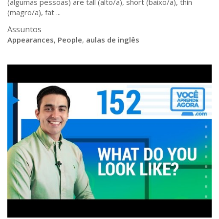
(algumas pessoas) are tall (alto/a), short (baixo/a), thin
(magro/a), fat ...
Assuntos
Appearances
,
People
,
aulas de inglês