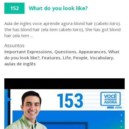
152
What do you look like?
Aula de ingles voce aprende agora blond hair (cabelo loiro).
She has blond hair (ela tem cabelo loiro), She has got blond
hair (ela tem ...
Assuntos
Important Expressions
,
Questions
,
Appearances
,
What
do you look like?
,
Features
,
Life
,
People
,
Vocabulary
,
aulas de inglês