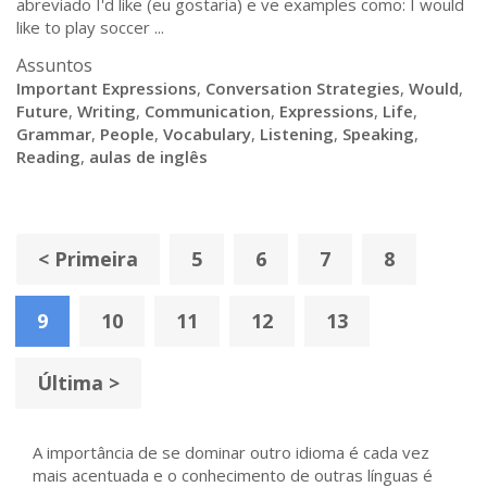
abreviado I'd like (eu gostaria) e ve examples como: I would
like to play soccer ...
Assuntos
Important Expressions
,
Conversation Strategies
,
Would
,
Future
,
Writing
,
Communication
,
Expressions
,
Life
,
Grammar
,
People
,
Vocabulary
,
Listening
,
Speaking
,
Reading
,
aulas de inglês
< Primeira
5
6
7
8
9
10
11
12
13
Última >
A importância de se dominar outro idioma é cada vez
mais acentuada e o conhecimento de outras línguas é