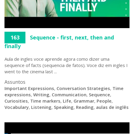
163
Sequence - first, next, then and
finally
Aula de ingles voce aprende agora como dizer uma
sequence of facts (sequencia de fatos). Voce diz em ingles I
went to the cinema last ...
Assuntos
Important Expressions
,
Conversation Strategies
,
Time
expressions
,
Writing
,
Communication
,
Sequence
,
Curiosities
,
Time markers
,
Life
,
Grammar
,
People
,
Vocabulary
,
Listening
,
Speaking
,
Reading
,
aulas de inglês