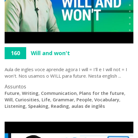
160
Will and won't
Aula de ingles voce aprende agora I will = I'll e I will not = I
won't. Nos usamos o WILL para future. Nesta english ...
Assuntos
Future
,
Writing
,
Communication
,
Plans for the future
,
Will
,
Curiosities
,
Life
,
Grammar
,
People
,
Vocabulary
,
Listening
,
Speaking
,
Reading
,
aulas de inglês