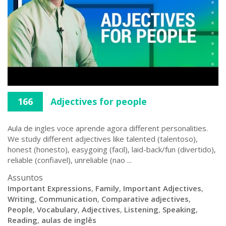
166
Adjectives for people
Aula de ingles voce aprende agora different personalities.
We study different adjectives like talented (talentoso),
honest (honesto), easygoing (facil), laid-back/fun (divertido),
reliable (confiavel), unreliable (nao ...
Assuntos
Important Expressions
,
Family
,
Important Adjectives
,
Writing
,
Communication
,
Comparative adjectives
,
People
,
Vocabulary
,
Adjectives
,
Listening
,
Speaking
,
Reading
,
aulas de inglês