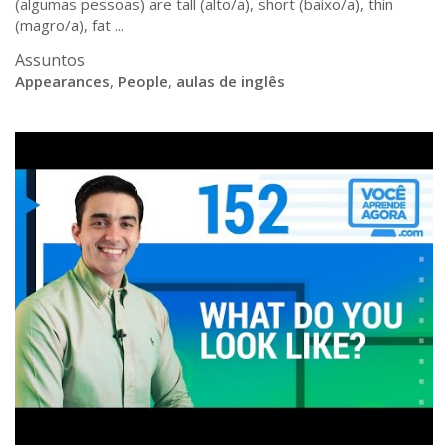
(algumas pessoas) are tall (alto/a), short (baixo/a), thin
(magro/a), fat ...
Assuntos
Appearances
,
People
,
aulas de inglês