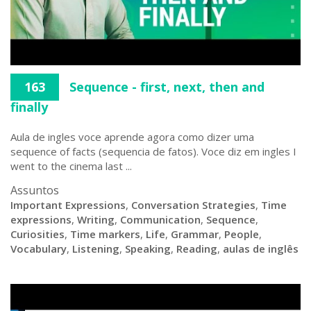
163
Sequence - first, next, then and
finally
Aula de ingles voce aprende agora como dizer uma
sequence of facts (sequencia de fatos). Voce diz em ingles I
went to the cinema last ...
Assuntos
Important Expressions
,
Conversation Strategies
,
Time
expressions
,
Writing
,
Communication
,
Sequence
,
Curiosities
,
Time markers
,
Life
,
Grammar
,
People
,
Vocabulary
,
Listening
,
Speaking
,
Reading
,
aulas de inglês