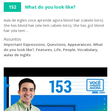
152
What do you look like?
Aula de ingles voce aprende agora blond hair (cabelo loiro).
She has blond hair (ela tem cabelo loiro), She has got blond
hair (ela tem ...
Assuntos
Important Expressions
,
Questions
,
Appearances
,
What
do you look like?
,
Features
,
Life
,
People
,
Vocabulary
,
aulas de inglês