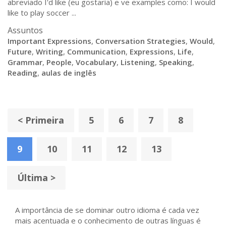
abreviado I'd like (eu gostaria) e ve examples como: I would
like to play soccer ...
Assuntos
Important Expressions
,
Conversation Strategies
,
Would
,
Future
,
Writing
,
Communication
,
Expressions
,
Life
,
Grammar
,
People
,
Vocabulary
,
Listening
,
Speaking
,
Reading
,
aulas de inglês
< Primeira
5
6
7
8
9
10
11
12
13
Última >
A importância de se dominar outro idioma é cada vez
mais acentuada e o conhecimento de outras línguas é