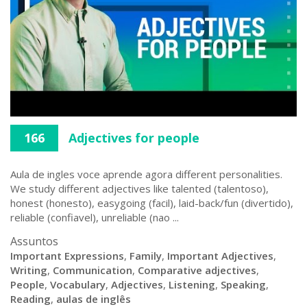
166
Adjectives for people
Aula de ingles voce aprende agora different personalities.
We study different adjectives like talented (talentoso),
honest (honesto), easygoing (facil), laid-back/fun (divertido),
reliable (confiavel), unreliable (nao ...
Assuntos
Important Expressions
,
Family
,
Important Adjectives
,
Writing
,
Communication
,
Comparative adjectives
,
People
,
Vocabulary
,
Adjectives
,
Listening
,
Speaking
,
Reading
,
aulas de inglês