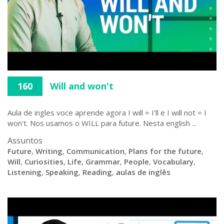
160
Will and won't
Aula de ingles voce aprende agora I will = I'll e I will not = I
won't. Nos usamos o WILL para future. Nesta english ...
Assuntos
Future
,
Writing
,
Communication
,
Plans for the future
,
Will
,
Curiosities
,
Life
,
Grammar
,
People
,
Vocabulary
,
Listening
,
Speaking
,
Reading
,
aulas de inglês