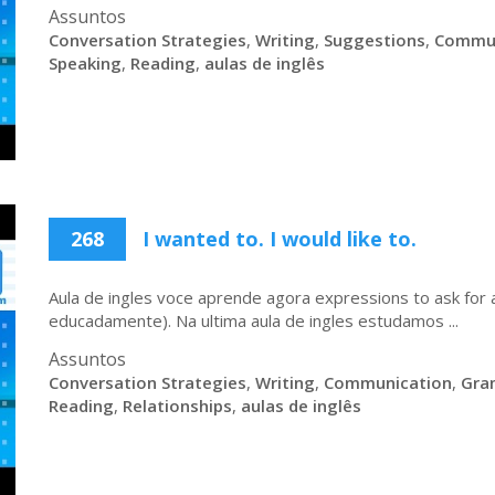
Assuntos
Conversation Strategies
,
Writing
,
Suggestions
,
Commun
Speaking
,
Reading
,
aulas de inglês
268
I wanted to. I would like to.
Aula de ingles voce aprende agora expressions to ask for 
educadamente). Na ultima aula de ingles estudamos ...
Assuntos
Conversation Strategies
,
Writing
,
Communication
,
Gra
Reading
,
Relationships
,
aulas de inglês