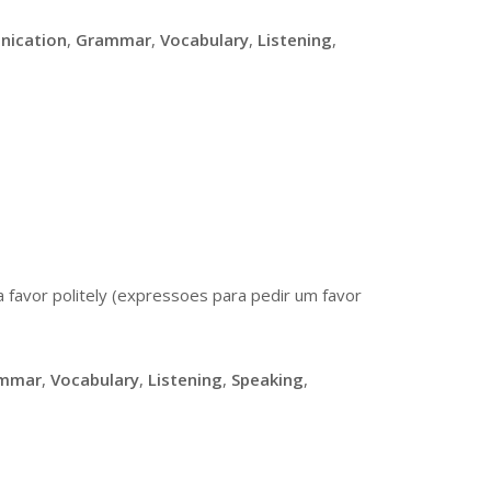
ication
,
Grammar
,
Vocabulary
,
Listening
,
a favor politely (expressoes para pedir um favor
mmar
,
Vocabulary
,
Listening
,
Speaking
,