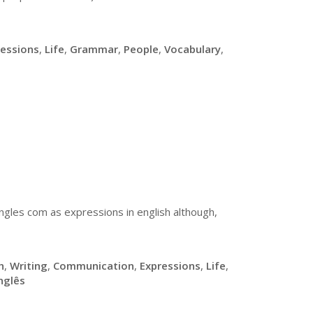
ressions
,
Life
,
Grammar
,
People
,
Vocabulary
,
ngles com as expressions in english although,
h
,
Writing
,
Communication
,
Expressions
,
Life
,
nglês