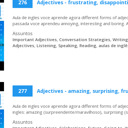
276
Adjectives - frustrating, disappoin
Aula de ingles voce aprende agora different forms of adjec
passada voce aprendeu annoying, interesting and boring. A
Assuntos
Important Adjectives
,
Conversation Strategies
,
Writing
Adjectives
,
Listening
,
Speaking
,
Reading
,
aulas de inglê
277
Adjectives - amazing, surprising, fr
Aula de ingles voce aprende agora different forms of adje
ingles: amazing (surpreendente/maravilhoso), surprising (su
Assuntos