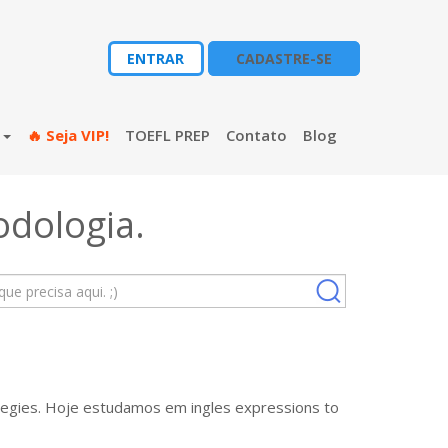
ENTRAR
CADASTRE-SE
s
🔥 Seja VIP!
TOEFL PREP
Contato
Blog
odologia
.
tegies. Hoje estudamos em ingles expressions to