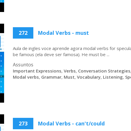
272
Modal Verbs - must
Aula de ingles voce aprende agora modal verbs for specul
be famous (ela deve ser famosa). He must be ...
Assuntos
Important Expressions
,
Verbs
,
Conversation Strategies
Modal verbs
,
Grammar
,
Must
,
Vocabulary
,
Listening
,
Sp
273
Modal Verbs - can't/could