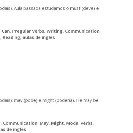
odais). Aula passada estudamos o must (deve) e
,
Can
,
Irregular Verbs
,
Writing
,
Communication
,
g
,
Reading
,
aulas de inglês
odais): may (pode) e might (poderia). He may be
g
,
Communication
,
May
,
Might
,
Modal verbs
,
las de inglês