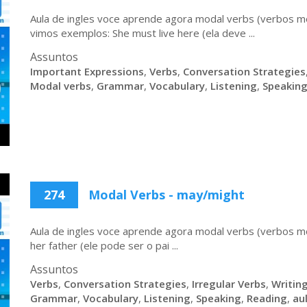
Aula de ingles voce aprende agora modal verbs (verbos m
vimos exemplos: She must live here (ela deve ...
Assuntos
Important Expressions
,
Verbs
,
Conversation Strategies
Modal verbs
,
Grammar
,
Vocabulary
,
Listening
,
Speakin
274
Modal Verbs - may/might
Aula de ingles voce aprende agora modal verbs (verbos m
her father (ele pode ser o pai ...
Assuntos
Verbs
,
Conversation Strategies
,
Irregular Verbs
,
Writin
Grammar
,
Vocabulary
,
Listening
,
Speaking
,
Reading
,
au