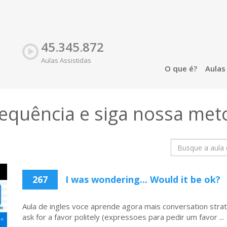
45.345.872
Aulas Assistidas
O que é?
Aula
sequência e siga nossa
met
267
I was wondering... Would it be ok?
Aula de ingles voce aprende agora mais conversation stra
ask for a favor politely (expressoes para pedir um favor ...