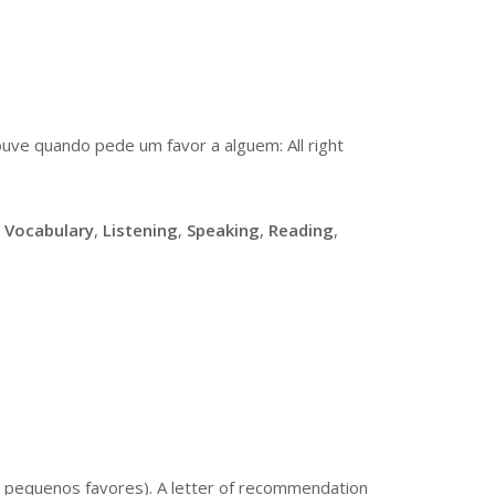
uve quando pede um favor a alguem: All right
,
Vocabulary
,
Listening
,
Speaking
,
Reading
,
s pequenos favores). A letter of recommendation