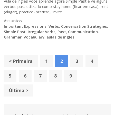
Aula de ingles voce aprende agora Simple Past e ve alguns
verbos para utiliza-lo como stay home (ficar em casa), rent
(alugar), practice (praticar), invite ...
Assuntos
Important Expressions
,
Verbs
,
Conversation Strategies
,
Simple Past
,
Irregular Verbs
,
Past
,
Communication
,
Grammar
,
Vocabulary
,
aulas de inglês
< Primeira
1
2
3
4
5
6
7
8
9
Última >