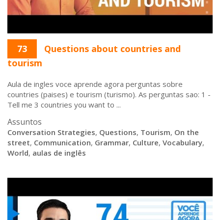
73
Questions about countries and
tourism
Aula de ingles voce aprende agora perguntas sobre
countries (paises) e tourism (turismo). As perguntas sao: 1 -
Tell me 3 countries you want to ...
Assuntos
Conversation Strategies
,
Questions
,
Tourism
,
On the
street
,
Communication
,
Grammar
,
Culture
,
Vocabulary
,
World
,
aulas de inglês