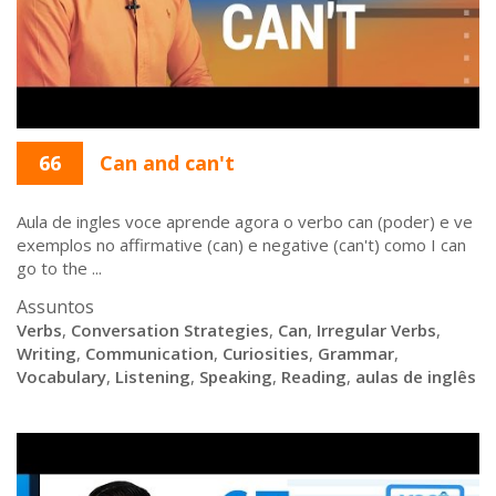
66
Can and can't
Aula de ingles voce aprende agora o verbo can (poder) e ve
exemplos no affirmative (can) e negative (can't) como I can
go to the ...
Assuntos
Verbs
,
Conversation Strategies
,
Can
,
Irregular Verbs
,
Writing
,
Communication
,
Curiosities
,
Grammar
,
Vocabulary
,
Listening
,
Speaking
,
Reading
,
aulas de inglês