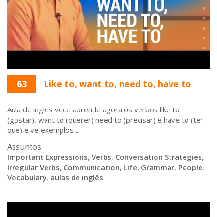
63
Like to, want to, need to, have to
Aula de ingles voce aprende agora os verbos like to
(gostar), want to (querer) need to (precisar) e have to (ter
que) e ve exemplos ...
Assuntos
Important Expressions
,
Verbs
,
Conversation Strategies
,
Irregular Verbs
,
Communication
,
Life
,
Grammar
,
People
,
Vocabulary
,
aulas de inglês