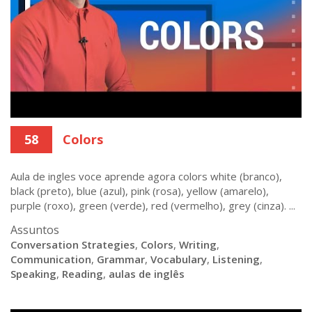
58
Colors
Aula de ingles voce aprende agora colors white (branco),
black (preto), blue (azul), pink (rosa), yellow (amarelo),
purple (roxo), green (verde), red (vermelho), grey (cinza). ...
Assuntos
Conversation Strategies
,
Colors
,
Writing
,
Communication
,
Grammar
,
Vocabulary
,
Listening
,
Speaking
,
Reading
,
aulas de inglês