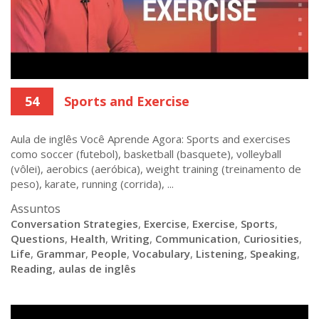
54
Sports and Exercise
Aula de inglês Você Aprende Agora: Sports and exercises
como soccer (futebol), basketball (basquete), volleyball
(vôlei), aerobics (aeróbica), weight training (treinamento de
peso), karate, running (corrida), ...
Assuntos
Conversation Strategies
,
Exercise
,
Exercise
,
Sports
,
Questions
,
Health
,
Writing
,
Communication
,
Curiosities
,
Life
,
Grammar
,
People
,
Vocabulary
,
Listening
,
Speaking
,
Reading
,
aulas de inglês