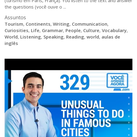
(turismo em Paris, França). You listen to the text and answer
the questions (você ouve o ...
Assuntos
Tourism
,
Continents
,
Writing
,
Communication
,
Curiosities
,
Life
,
Grammar
,
People
,
Culture
,
Vocabulary
,
World
,
Listening
,
Speaking
,
Reading
,
world
,
aulas de
inglês