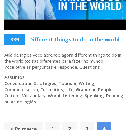
339
Different things to do in the world
Aula de ingles voce aprende agora different things to do in
the world (coisas diferentes para fazer no mundo).
Você ouve as perguntas e responde. Questions: ...
Assuntos
Conversation Strategies
,
Tourism
,
Writing
,
Communication
,
Curiosities
,
Life
,
Grammar
,
People
,
Culture
,
Vocabulary
,
World
,
Listening
,
Speaking
,
Reading
,
aulas de inglês
< Primeira
1
2
3
4