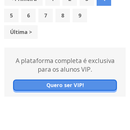
5
6
7
8
9
Última >
A plataforma completa é exclusiva
para os alunos VIP.
Quero ser VIP!