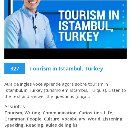
327
Tourism in Istambul, Turkey
Aula de ingles voce aprende agora sobre tourism in
Istambul, in Turkey (turismo em Istambul, Turquia). Listen to
the text and answer the questions (ouça ...
Assuntos
Tourism
,
Writing
,
Communication
,
Curiosities
,
Life
,
Grammar
,
People
,
Culture
,
Vocabulary
,
World
,
Listening
,
Speaking
,
Reading
,
aulas de inglês