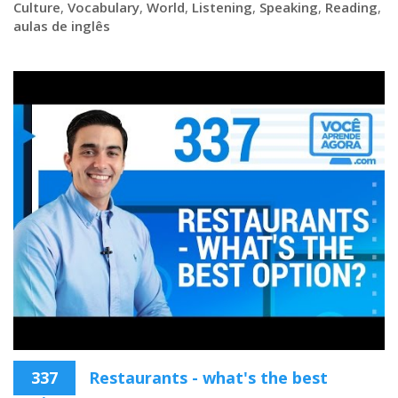
Culture
,
Vocabulary
,
World
,
Listening
,
Speaking
,
Reading
,
aulas de inglês
337
Restaurants - what's the best