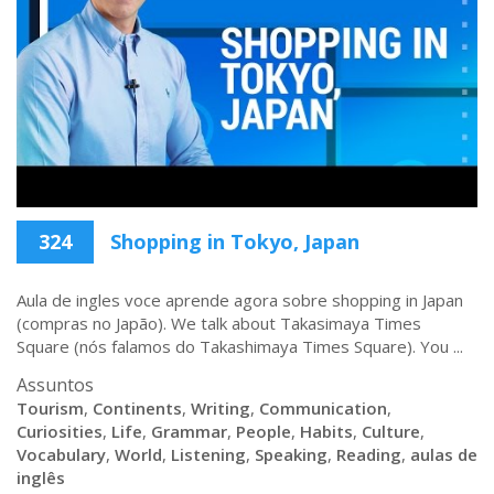
324
Shopping in Tokyo, Japan
Aula de ingles voce aprende agora sobre shopping in Japan
(compras no Japão). We talk about Takasimaya Times
Square (nós falamos do Takashimaya Times Square). You ...
Assuntos
Tourism
,
Continents
,
Writing
,
Communication
,
Curiosities
,
Life
,
Grammar
,
People
,
Habits
,
Culture
,
Vocabulary
,
World
,
Listening
,
Speaking
,
Reading
,
aulas de
inglês