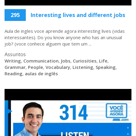
295
Interesting lives and different jobs
Aula de ingles voce aprende agora interesting lives (vidas
interessantes). Do you know anyone who has an unusual
job? (voce conhece alguem que tem um ...
Assuntos
Writing
,
Communication
,
Jobs
,
Curiosities
,
Life
,
Grammar
,
People
,
Vocabulary
,
Listening
,
Speaking
,
Reading
,
aulas de inglês