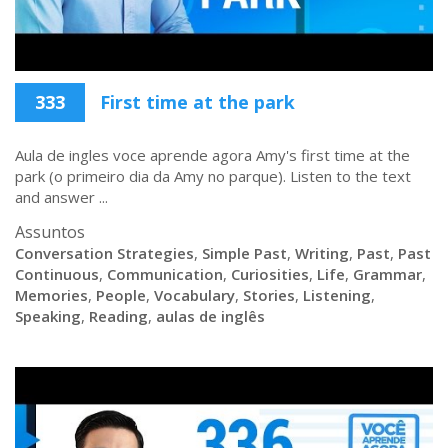
333
First time at the park
Aula de ingles voce aprende agora Amy's first time at the
park (o primeiro dia da Amy no parque). Listen to the text
and answer ...
Assuntos
Conversation Strategies
,
Simple Past
,
Writing
,
Past
,
Past
Continuous
,
Communication
,
Curiosities
,
Life
,
Grammar
,
Memories
,
People
,
Vocabulary
,
Stories
,
Listening
,
Speaking
,
Reading
,
aulas de inglês