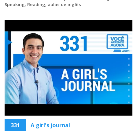
Speaking
,
Reading
,
aulas de inglês
331
A girl's journal