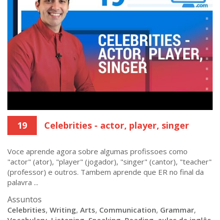
19
Celebrities - actor, player, singer
Voce aprende agora sobre algumas profissoes como
"actor" (ator), "player" (jogador), "singer" (cantor), "teacher"
(professor) e outros. Tambem aprende que ER no final da
palavra ...
Assuntos
Celebrities
,
Writing
,
Arts
,
Communication
,
Grammar
,
Vocabulary
,
Listening
,
Speaking
,
Reading
,
aulas de inglês