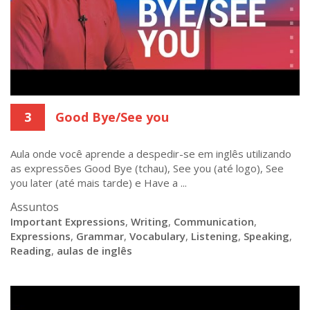
3
Good Bye/See you
Aula onde você aprende a despedir-se em inglês utilizando
as expressões Good Bye (tchau), See you (até logo), See
you later (até mais tarde) e Have a ...
Assuntos
Important Expressions
,
Writing
,
Communication
,
Expressions
,
Grammar
,
Vocabulary
,
Listening
,
Speaking
,
Reading
,
aulas de inglês