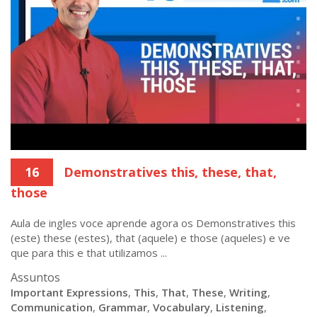
16
Demonstratives this, these, that,
those
Aula de ingles voce aprende agora os Demonstratives this
(este) these (estes), that (aquele) e those (aqueles) e ve
que para this e that utilizamos ...
Assuntos
Important Expressions
,
This
,
That
,
These
,
Writing
,
Communication
,
Grammar
,
Vocabulary
,
Listening
,