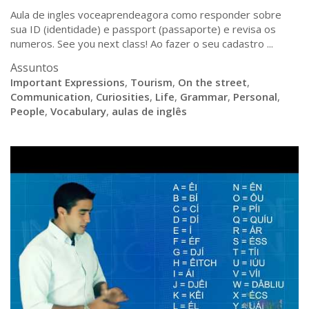
Aula de ingles voceaprendeagora como responder sobre
sua ID (identidade) e passport (passaporte) e revisa os
numeros. See you next class! Ao fazer o seu cadastro ...
Assuntos
Important Expressions
,
Tourism
,
On the street
,
Communication
,
Curiosities
,
Life
,
Grammar
,
Personal
,
People
,
Vocabulary
,
aulas de inglês