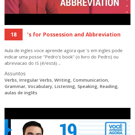
18
's for Possession and Abbreviation
Aula de ingles voce aprende agora que 's em ingles pode
indicar uma posse "Pedro's book" (o livro do Pedro) ou
abreviacao do IS (é/está) ...
Assuntos
Verbs
,
Irregular Verbs
,
Writing
,
Communication
,
Grammar
,
Vocabulary
,
Listening
,
Speaking
,
Reading
,
aulas de inglês