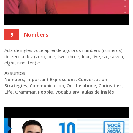
9
Numbers
Aula de ingles voce aprende agora os numbers (numeros)
de zero a dez (zero, one, two, three, four, five, six, seven,
eight, nine, ten) e ...
Assuntos
Numbers
,
Important Expressions
,
Conversation
Strategies
,
Communication
,
On the phone
,
Curiosities
,
Life
,
Grammar
,
People
,
Vocabulary
,
aulas de inglês