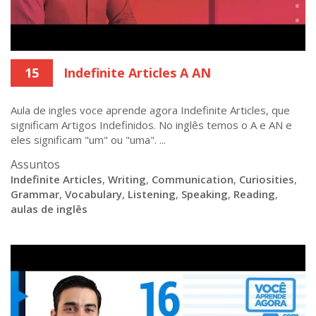
15
Indefinite Articles A AN
Aula de ingles voce aprende agora Indefinite Articles, que
significam Artigos Indefinidos. No inglês temos o A e AN e
eles significam "um" ou "uma". ...
Assuntos
Indefinite Articles
,
Writing
,
Communication
,
Curiosities
,
Grammar
,
Vocabulary
,
Listening
,
Speaking
,
Reading
,
aulas de inglês