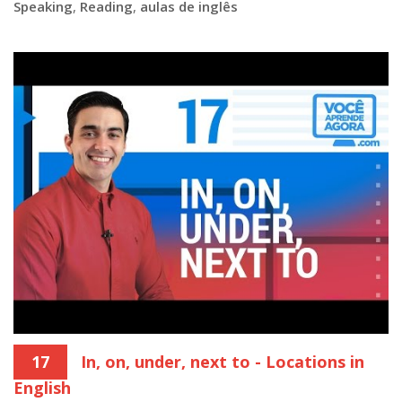
Speaking
,
Reading
,
aulas de inglês
17
In, on, under, next to - Locations in
English