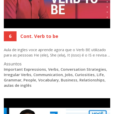
6
Cont. Verb to be
Aula de ingles voce aprende agora que o Verb BE utilizado
para as pessoas He (ele), She (ela), It (isso) é o IS e revisa ...
Assuntos
Important Expressions
,
Verbs
,
Conversation Strategies
,
Irregular Verbs
,
Communication
,
Jobs
,
Curiosities
,
Life
,
Grammar
,
People
,
Vocabulary
,
Business
,
Relationships
,
aulas de inglês