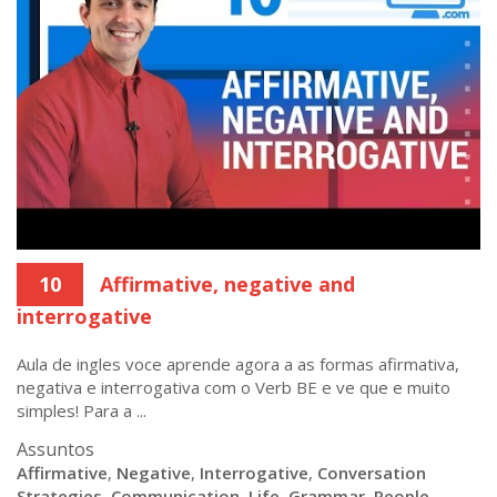
10
Affirmative, negative and
interrogative
Aula de ingles voce aprende agora a as formas afirmativa,
negativa e interrogativa com o Verb BE e ve que e muito
simples! Para a ...
Assuntos
Affirmative
,
Negative
,
Interrogative
,
Conversation
Strategies
,
Communication
,
Life
,
Grammar
,
People
,