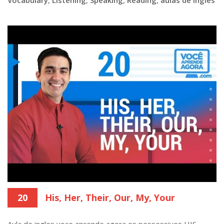
20
His, Her, Their, Our, My, Your