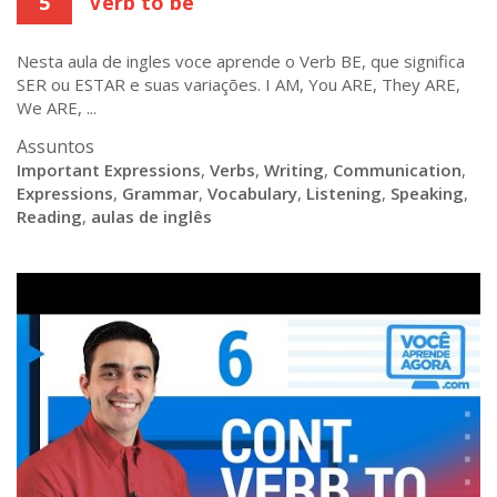
5
Verb to be
Nesta aula de ingles voce aprende o Verb BE, que significa
SER ou ESTAR e suas variações. I AM, You ARE, They ARE,
We ARE, ...
Assuntos
Important Expressions
,
Verbs
,
Writing
,
Communication
,
Expressions
,
Grammar
,
Vocabulary
,
Listening
,
Speaking
,
Reading
,
aulas de inglês