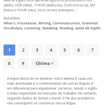
Aula de ingles voce aprende agora os possessivos HIS
(dele), HER (dela), THEIR (deles/as), OUR (nosso/a), MY
(meu) e YOUR (seu). Voce ve nos exemplos ...
Assuntos
What's
,
Possessive
,
Writing
,
Communication
,
Grammar
,
Vocabulary
,
Listening
,
Speaking
,
Reading
,
aulas de inglês
1
2
3
4
5
6
7
8
9
Última >
A importância de se dominar outro idioma é cada vez
mais acentuada e o conhecimento de outras línguas é
um diferencial para impulsionar carreiras, sendo o inglês
o mais requisitado no mercado de trabalho. No entanto,
segundo dados do British Council, 97% dos brasileiros
não conseguem se comunicar nessa língua.