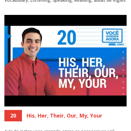
20
His, Her, Their, Our, My, Your