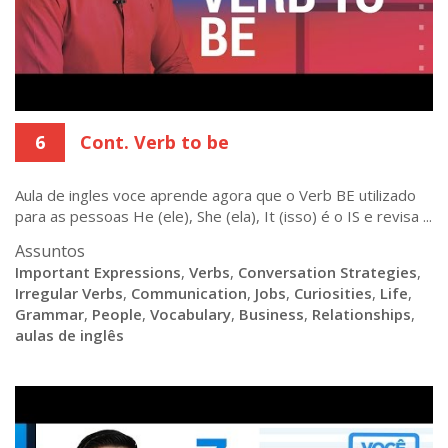
6
Cont. Verb to be
Aula de ingles voce aprende agora que o Verb BE utilizado
para as pessoas He (ele), She (ela), It (isso) é o IS e revisa ...
Assuntos
Important Expressions
,
Verbs
,
Conversation Strategies
,
Irregular Verbs
,
Communication
,
Jobs
,
Curiosities
,
Life
,
Grammar
,
People
,
Vocabulary
,
Business
,
Relationships
,
aulas de inglês