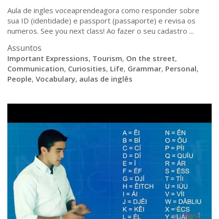
Aula de ingles voceaprendeagora como responder sobre
sua ID (identidade) e passport (passaporte) e revisa os
numeros. See you next class! Ao fazer o seu cadastro ...
Assuntos
Important Expressions
,
Tourism
,
On the street
,
Communication
,
Curiosities
,
Life
,
Grammar
,
Personal
,
People
,
Vocabulary
,
aulas de inglês