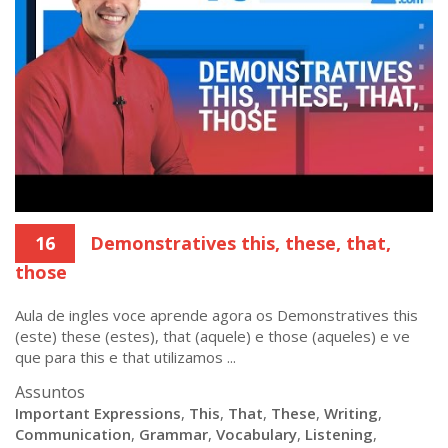
16
Demonstratives this, these, that,
those
Aula de ingles voce aprende agora os Demonstratives this
(este) these (estes), that (aquele) e those (aqueles) e ve
que para this e that utilizamos ...
Assuntos
Important Expressions
,
This
,
That
,
These
,
Writing
,
Communication
,
Grammar
,
Vocabulary
,
Listening
,