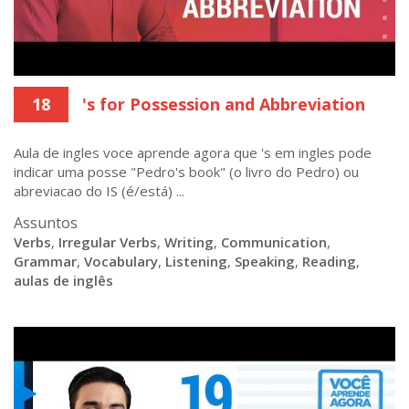
18
's for Possession and Abbreviation
Aula de ingles voce aprende agora que 's em ingles pode
indicar uma posse "Pedro's book" (o livro do Pedro) ou
abreviacao do IS (é/está) ...
Assuntos
Verbs
,
Irregular Verbs
,
Writing
,
Communication
,
Grammar
,
Vocabulary
,
Listening
,
Speaking
,
Reading
,
aulas de inglês