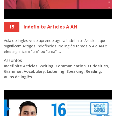
15
Indefinite Articles A AN
Aula de ingles voce aprende agora Indefinite Articles, que
significam Artigos Indefinidos. No inglês temos o A e AN e
eles significam "um" ou "uma". ...
Assuntos
Indefinite Articles
,
Writing
,
Communication
,
Curiosities
,
Grammar
,
Vocabulary
,
Listening
,
Speaking
,
Reading
,
aulas de inglês