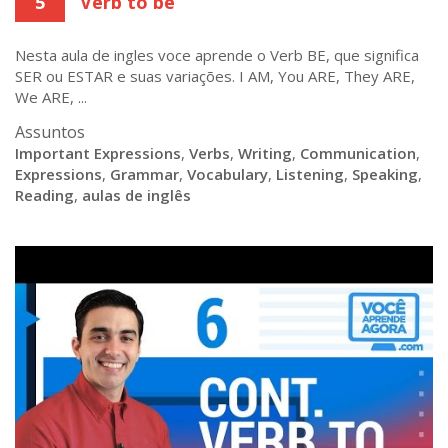
5
Verb to be
Nesta aula de ingles voce aprende o Verb BE, que significa
SER ou ESTAR e suas variações. I AM, You ARE, They ARE,
We ARE, ...
Assuntos
Important Expressions
,
Verbs
,
Writing
,
Communication
,
Expressions
,
Grammar
,
Vocabulary
,
Listening
,
Speaking
,
Reading
,
aulas de inglês