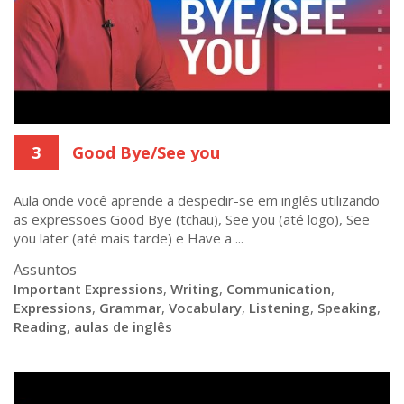
3
Good Bye/See you
Aula onde você aprende a despedir-se em inglês utilizando
as expressões Good Bye (tchau), See you (até logo), See
you later (até mais tarde) e Have a ...
Assuntos
Important Expressions
,
Writing
,
Communication
,
Expressions
,
Grammar
,
Vocabulary
,
Listening
,
Speaking
,
Reading
,
aulas de inglês