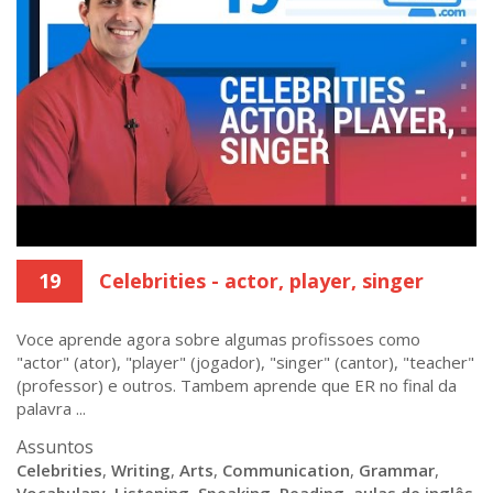
19
Celebrities - actor, player, singer
Voce aprende agora sobre algumas profissoes como
"actor" (ator), "player" (jogador), "singer" (cantor), "teacher"
(professor) e outros. Tambem aprende que ER no final da
palavra ...
Assuntos
Celebrities
,
Writing
,
Arts
,
Communication
,
Grammar
,
Vocabulary
,
Listening
,
Speaking
,
Reading
,
aulas de inglês