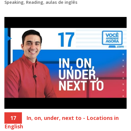
Speaking
,
Reading
,
aulas de inglês
17
In, on, under, next to - Locations in
English