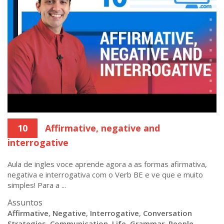
10
Affirmative, negative and
interrogative
Aula de ingles voce aprende agora a as formas afirmativa,
negativa e interrogativa com o Verb BE e ve que e muito
simples! Para a ...
Assuntos
Affirmative
,
Negative
,
Interrogative
,
Conversation
Strategies
,
Communication
,
Life
,
Grammar
,
People
,