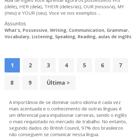
Aula de ingles voce aprende agora os possessivos HIS
(dele), HER (dela), THEIR (deles/as), OUR (nosso/a), MY
(meu) e YOUR (seu). Voce ve nos exemplos ...
Assuntos
What's
,
Possessive
,
Writing
,
Communication
,
Grammar
,
Vocabulary
,
Listening
,
Speaking
,
Reading
,
aulas de inglês
1
2
3
4
5
6
7
8
9
Última >
A importância de se dominar outro idioma é cada vez
mais acentuada e o conhecimento de outras línguas é
um diferencial para impulsionar carreiras, sendo o inglês
o mais requisitado no mercado de trabalho. No entanto,
segundo dados do British Council, 97% dos brasileiros
não conseguem se comunicar nessa língua.