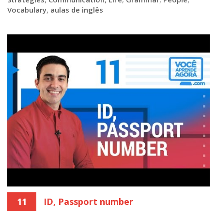
Vocabulary
,
aulas de inglês
11
ID, Passport number