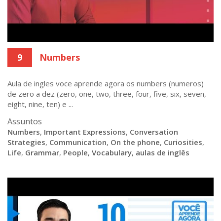
9
Numbers
Aula de ingles voce aprende agora os numbers (numeros)
de zero a dez (zero, one, two, three, four, five, six, seven,
eight, nine, ten) e ...
Assuntos
Numbers
,
Important Expressions
,
Conversation
Strategies
,
Communication
,
On the phone
,
Curiosities
,
Life
,
Grammar
,
People
,
Vocabulary
,
aulas de inglês