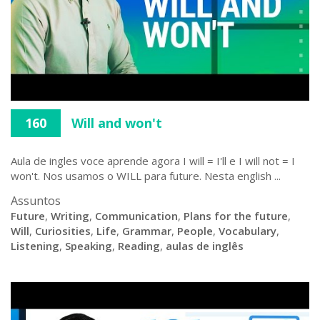
160
Will and won't
Aula de ingles voce aprende agora I will = I'll e I will not = I
won't. Nos usamos o WILL para future. Nesta english ...
Assuntos
Future
,
Writing
,
Communication
,
Plans for the future
,
Will
,
Curiosities
,
Life
,
Grammar
,
People
,
Vocabulary
,
Listening
,
Speaking
,
Reading
,
aulas de inglês