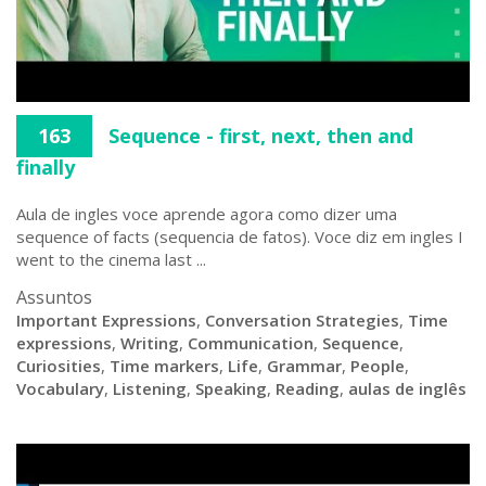
163
Sequence - first, next, then and
finally
Aula de ingles voce aprende agora como dizer uma
sequence of facts (sequencia de fatos). Voce diz em ingles I
went to the cinema last ...
Assuntos
Important Expressions
,
Conversation Strategies
,
Time
expressions
,
Writing
,
Communication
,
Sequence
,
Curiosities
,
Time markers
,
Life
,
Grammar
,
People
,
Vocabulary
,
Listening
,
Speaking
,
Reading
,
aulas de inglês