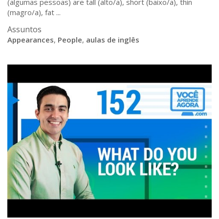
(algumas pessoas) are tall (alto/a), short (baixo/a), thin
(magro/a), fat ...
Assuntos
Appearances
,
People
,
aulas de inglês