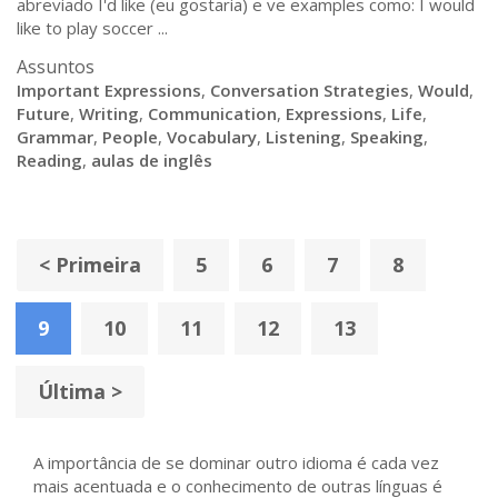
abreviado I'd like (eu gostaria) e ve examples como: I would
like to play soccer ...
Assuntos
Important Expressions
,
Conversation Strategies
,
Would
,
Future
,
Writing
,
Communication
,
Expressions
,
Life
,
Grammar
,
People
,
Vocabulary
,
Listening
,
Speaking
,
Reading
,
aulas de inglês
< Primeira
5
6
7
8
9
10
11
12
13
Última >
A importância de se dominar outro idioma é cada vez
mais acentuada e o conhecimento de outras línguas é