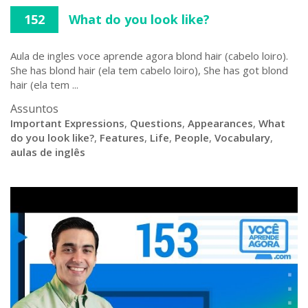
152
What do you look like?
Aula de ingles voce aprende agora blond hair (cabelo loiro).
She has blond hair (ela tem cabelo loiro), She has got blond
hair (ela tem ...
Assuntos
Important Expressions
,
Questions
,
Appearances
,
What
do you look like?
,
Features
,
Life
,
People
,
Vocabulary
,
aulas de inglês