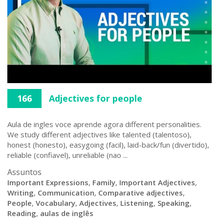
166
Adjectives for people
Aula de ingles voce aprende agora different personalities.
We study different adjectives like talented (talentoso),
honest (honesto), easygoing (facil), laid-back/fun (divertido),
reliable (confiavel), unreliable (nao ...
Assuntos
Important Expressions
,
Family
,
Important Adjectives
,
Writing
,
Communication
,
Comparative adjectives
,
People
,
Vocabulary
,
Adjectives
,
Listening
,
Speaking
,
Reading
,
aulas de inglês