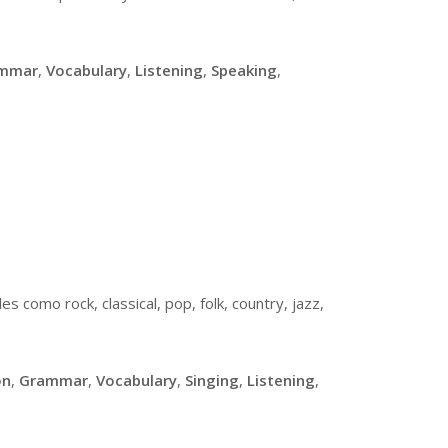
mmar
,
Vocabulary
,
Listening
,
Speaking
,
s como rock, classical, pop, folk, country, jazz,
on
,
Grammar
,
Vocabulary
,
Singing
,
Listening
,