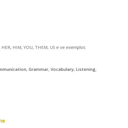
E, HER, HIM, YOU, THEM, US e ve exemplos
mmunication
,
Grammar
,
Vocabulary
,
Listening
,
ne