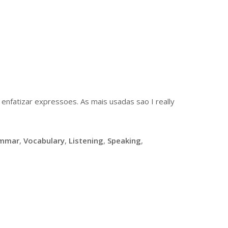
 enfatizar expressoes. As mais usadas sao I really
mmar
,
Vocabulary
,
Listening
,
Speaking
,