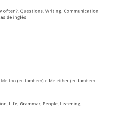
 often?
,
Questions
,
Writing
,
Communication
,
las de inglês
ra Me too (eu tambem) e Me either (eu tambem
ion
,
Life
,
Grammar
,
People
,
Listening
,