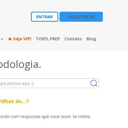
ENTRAR
CADASTRE-SE
s
🔥 Seja VIP!
TOEFL PREP
Contato
Blog
odologia
.
 What do...?
acordo com respostas que voce ouve. Se minha