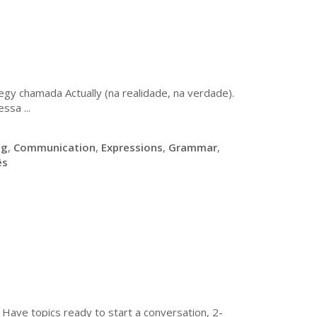
gy chamada Actually (na realidade, na verdade).
sa ...
ng
,
Communication
,
Expressions
,
Grammar
,
ês
- Have topics ready to start a conversation, 2-