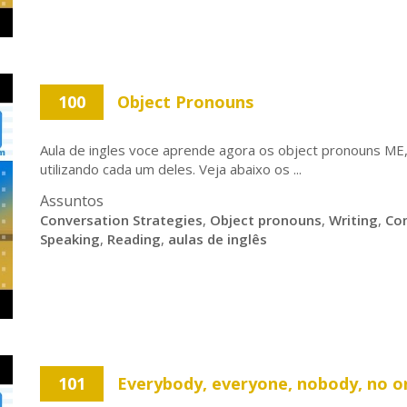
100
Object Pronouns
Aula de ingles voce aprende agora os object pronouns M
utilizando cada um deles. Veja abaixo os ...
Assuntos
Conversation Strategies
,
Object pronouns
,
Writing
,
Co
Speaking
,
Reading
,
aulas de inglês
101
Everybody, everyone, nobody, no o