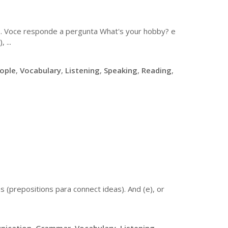
s. Voce responde a pergunta What's your hobby? e
 ...
ople
,
Vocabulary
,
Listening
,
Speaking
,
Reading
,
s (prepositions para connect ideas). And (e), or