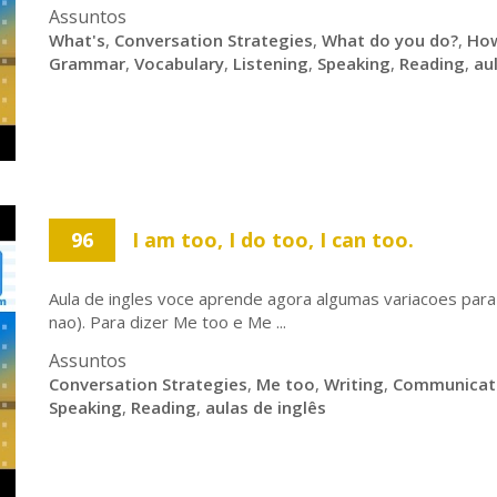
Assuntos
What's
,
Conversation Strategies
,
What do you do?
,
How
Grammar
,
Vocabulary
,
Listening
,
Speaking
,
Reading
,
au
96
I am too, I do too, I can too.
Aula de ingles voce aprende agora algumas variacoes pa
nao). Para dizer Me too e Me ...
Assuntos
Conversation Strategies
,
Me too
,
Writing
,
Communicat
Speaking
,
Reading
,
aulas de inglês