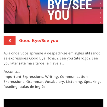
3
Good Bye/See you
Aula onde você aprende a despedir-se em inglês utilizando
as expressões Good Bye (tchau), See you (até logo), See
you later (até mais tarde) e Have a ...
Assuntos
Important Expressions
,
Writing
,
Communication
,
Expressions
,
Grammar
,
Vocabulary
,
Listening
,
Speaking
,
Reading
,
aulas de inglês