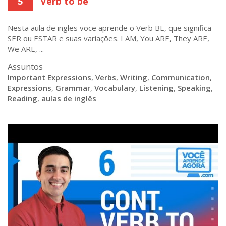
5
Verb to be
Nesta aula de ingles voce aprende o Verb BE, que significa
SER ou ESTAR e suas variações. I AM, You ARE, They ARE,
We ARE, ...
Assuntos
Important Expressions
,
Verbs
,
Writing
,
Communication
,
Expressions
,
Grammar
,
Vocabulary
,
Listening
,
Speaking
,
Reading
,
aulas de inglês