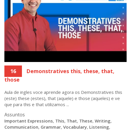
16
Demonstratives this, these, that,
those
Aula de ingles voce aprende agora os Demonstratives this
(este) these (estes), that (aquele) e those (aqueles) e ve
que para this e that utilizamos ...
Assuntos
Important Expressions
,
This
,
That
,
These
,
Writing
,
Communication
,
Grammar
,
Vocabulary
,
Listening
,