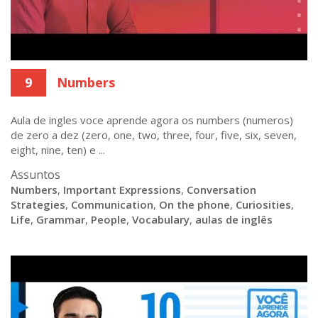
9
Numbers
Aula de ingles voce aprende agora os numbers (numeros)
de zero a dez (zero, one, two, three, four, five, six, seven,
eight, nine, ten) e ...
Assuntos
Numbers
,
Important Expressions
,
Conversation
Strategies
,
Communication
,
On the phone
,
Curiosities
,
Life
,
Grammar
,
People
,
Vocabulary
,
aulas de inglês