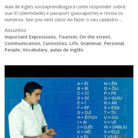
Aula de ingles voceaprendeagora como responder sobre
sua ID (identidade) e passport (passaporte) e revisa os
numeros. See you next class! Ao fazer o seu cadastro ...
Assuntos
Important Expressions
,
Tourism
,
On the street
,
Communication
,
Curiosities
,
Life
,
Grammar
,
Personal
,
People
,
Vocabulary
,
aulas de inglês