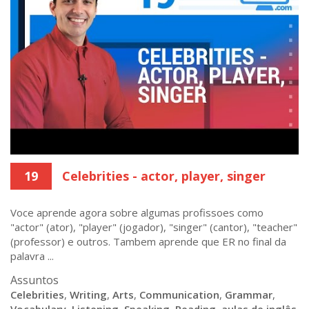
19
Celebrities - actor, player, singer
Voce aprende agora sobre algumas profissoes como
"actor" (ator), "player" (jogador), "singer" (cantor), "teacher"
(professor) e outros. Tambem aprende que ER no final da
palavra ...
Assuntos
Celebrities
,
Writing
,
Arts
,
Communication
,
Grammar
,
Vocabulary
,
Listening
,
Speaking
,
Reading
,
aulas de inglês