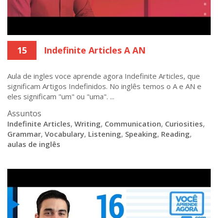
15
Indefinite Articles A AN
Aula de ingles voce aprende agora Indefinite Articles, que
significam Artigos Indefinidos. No inglês temos o A e AN e
eles significam "um" ou "uma". ...
Assuntos
Indefinite Articles
,
Writing
,
Communication
,
Curiosities
,
Grammar
,
Vocabulary
,
Listening
,
Speaking
,
Reading
,
aulas de inglês