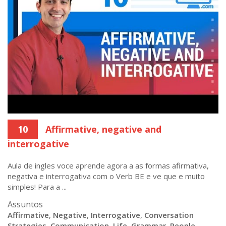
10
Affirmative, negative and
interrogative
Aula de ingles voce aprende agora a as formas afirmativa,
negativa e interrogativa com o Verb BE e ve que e muito
simples! Para a ...
Assuntos
Affirmative
,
Negative
,
Interrogative
,
Conversation
Strategies
,
Communication
,
Life
,
Grammar
,
People
,