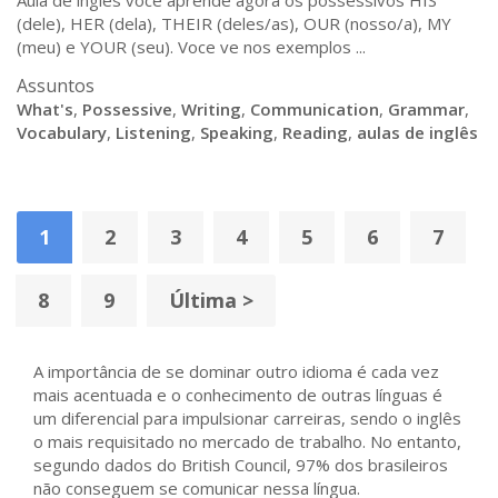
Aula de ingles voce aprende agora os possessivos HIS
(dele), HER (dela), THEIR (deles/as), OUR (nosso/a), MY
(meu) e YOUR (seu). Voce ve nos exemplos ...
Assuntos
What's
,
Possessive
,
Writing
,
Communication
,
Grammar
,
Vocabulary
,
Listening
,
Speaking
,
Reading
,
aulas de inglês
1
2
3
4
5
6
7
8
9
Última >
A importância de se dominar outro idioma é cada vez
mais acentuada e o conhecimento de outras línguas é
um diferencial para impulsionar carreiras, sendo o inglês
o mais requisitado no mercado de trabalho. No entanto,
segundo dados do British Council, 97% dos brasileiros
não conseguem se comunicar nessa língua.