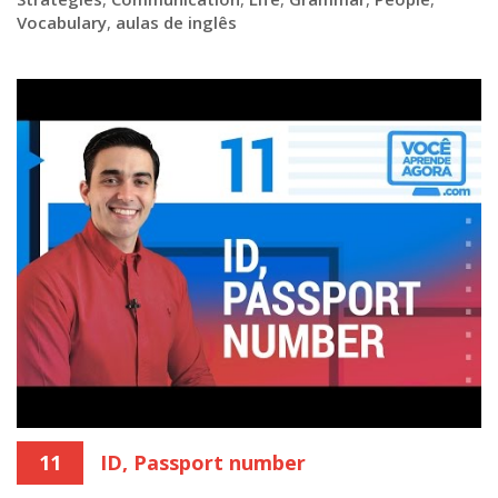
Vocabulary
,
aulas de inglês
11
ID, Passport number