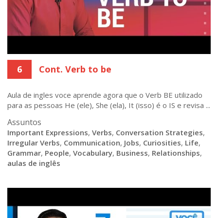
6
Cont. Verb to be
Aula de ingles voce aprende agora que o Verb BE utilizado
para as pessoas He (ele), She (ela), It (isso) é o IS e revisa ...
Assuntos
Important Expressions
,
Verbs
,
Conversation Strategies
,
Irregular Verbs
,
Communication
,
Jobs
,
Curiosities
,
Life
,
Grammar
,
People
,
Vocabulary
,
Business
,
Relationships
,
aulas de inglês