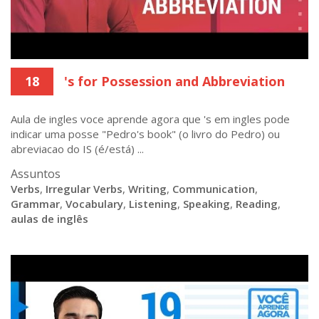
18
's for Possession and Abbreviation
Aula de ingles voce aprende agora que 's em ingles pode
indicar uma posse "Pedro's book" (o livro do Pedro) ou
abreviacao do IS (é/está) ...
Assuntos
Verbs
,
Irregular Verbs
,
Writing
,
Communication
,
Grammar
,
Vocabulary
,
Listening
,
Speaking
,
Reading
,
aulas de inglês