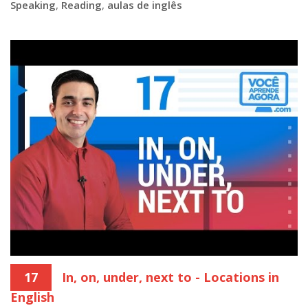
Speaking
,
Reading
,
aulas de inglês
17
In, on, under, next to - Locations in
English