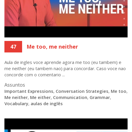
47
Me too, me neither
Aula de ingles voce aprende agora me too (eu tambem) e
me neither (eu tambem nao) para concordar. Caso voce nao
concorde com o comentario ...
Assuntos
Important Expressions
,
Conversation Strategies
,
Me too
,
Me neither
,
Me either
,
Communication
,
Grammar
,
Vocabulary
,
aulas de inglês