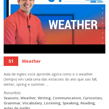
51
Weather
Aula de ingles voce aprende agora como e o weather
(tempo) em cada uma das estacoes do ano que sao fall,
winter, spring e summer. ...
Assuntos
Seasons
,
Weather
,
Writing
,
Communication
,
Curiosities
,
Grammar
,
Vocabulary
,
Listening
,
Speaking
,
Reading
,
aulas de inglês