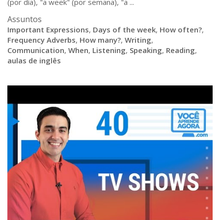
(por dia), "a week" (por semana), "a ...
Assuntos
Important Expressions
,
Days of the week
,
How often?
,
Frequency Adverbs
,
How many?
,
Writing
,
Communication
,
When
,
Listening
,
Speaking
,
Reading
,
aulas de inglês