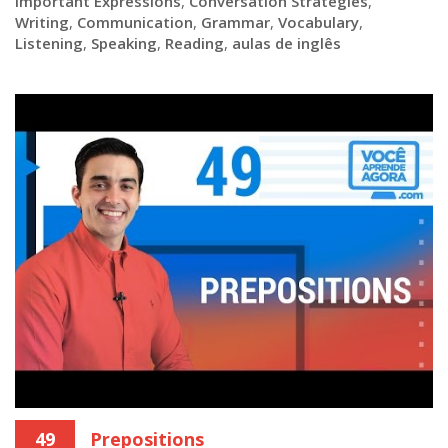
Important Expressions
,
Conversation Strategies
,
Writing
,
Communication
,
Grammar
,
Vocabulary
,
Listening
,
Speaking
,
Reading
,
aulas de inglês
49
Prepositions