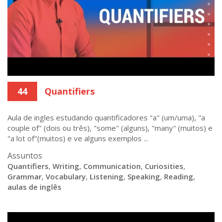
44
Quantifiers
Aula de ingles estudando quantificadores "a" (um/uma), "a
couple of" (dois ou três), "some" (alguns), "many" (muitos) e
"a lot of"(muitos) e ve alguns exemplos ...
Assuntos
Quantifiers
,
Writing
,
Communication
,
Curiosities
,
Grammar
,
Vocabulary
,
Listening
,
Speaking
,
Reading
,
aulas de inglês