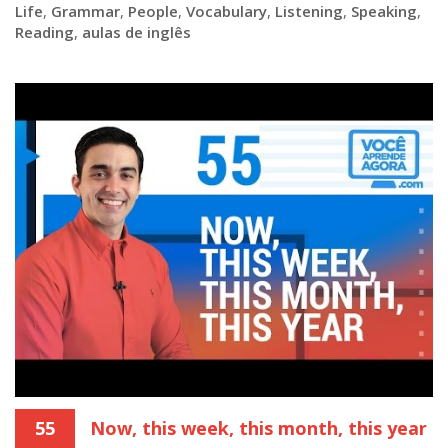
Life
,
Grammar
,
People
,
Vocabulary
,
Listening
,
Speaking
,
Reading
,
aulas de inglês
55
Now, this week, this month, this year