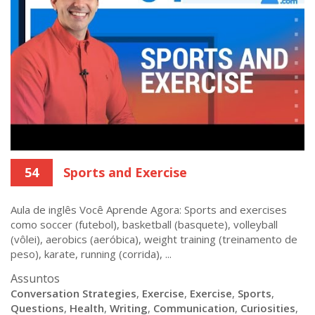
54
Sports and Exercise
Aula de inglês Você Aprende Agora: Sports and exercises
como soccer (futebol), basketball (basquete), volleyball
(vôlei), aerobics (aeróbica), weight training (treinamento de
peso), karate, running (corrida), ...
Assuntos
Conversation Strategies
,
Exercise
,
Exercise
,
Sports
,
Questions
,
Health
,
Writing
,
Communication
,
Curiosities
,