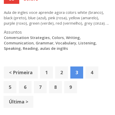
Aula de ingles voce aprende agora colors white (branco),
black (preto), blue (azul), pink (rosa), yellow (amarelo),
purple (roxo), green (verde), red (vermelho), grey (cinza). ...
Assuntos
Conversation Strategies
,
Colors
,
Writing
,
Communication
,
Grammar
,
Vocabulary
,
Listening
,
Speaking
,
Reading
,
aulas de inglês
< Primeira
1
2
3
4
5
6
7
8
9
Última >