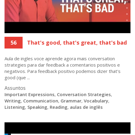
56
That's good, that's great, that's bad
Aula de ingles voce aprende agora mais conversation
strategies para dar feedback a comentarios positivos e
negativos. Para feedback positivo podemos dizer that's
good (que ...
Assuntos
Important Expressions
,
Conversation Strategies
,
Writing
,
Communication
,
Grammar
,
Vocabulary
,
Listening
,
Speaking
,
Reading
,
aulas de inglês