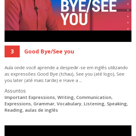
3
Good Bye/See you
Aula onde você aprende a despedir-se em inglês utilizando
as expressões Good Bye (tchau), See you (até logo), See
you later (até mais tarde) e Have a ...
Assuntos
Important Expressions
,
Writing
,
Communication
,
Expressions
,
Grammar
,
Vocabulary
,
Listening
,
Speaking
,
Reading
,
aulas de inglês