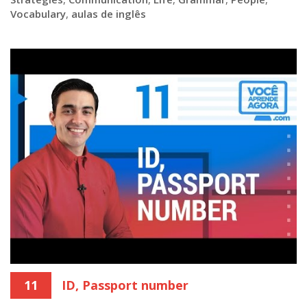
Vocabulary
,
aulas de inglês
11
ID, Passport number