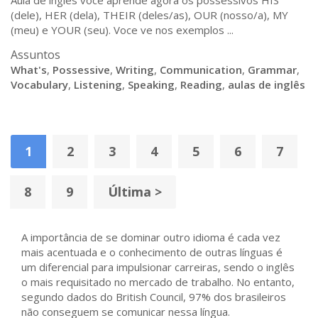
Aula de ingles voce aprende agora os possessivos HIS
(dele), HER (dela), THEIR (deles/as), OUR (nosso/a), MY
(meu) e YOUR (seu). Voce ve nos exemplos ...
Assuntos
What's
,
Possessive
,
Writing
,
Communication
,
Grammar
,
Vocabulary
,
Listening
,
Speaking
,
Reading
,
aulas de inglês
1
2
3
4
5
6
7
8
9
Última >
A importância de se dominar outro idioma é cada vez
mais acentuada e o conhecimento de outras línguas é
um diferencial para impulsionar carreiras, sendo o inglês
o mais requisitado no mercado de trabalho. No entanto,
segundo dados do British Council, 97% dos brasileiros
não conseguem se comunicar nessa língua.