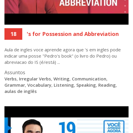
18
's for Possession and Abbreviation
Aula de ingles voce aprende agora que 's em ingles pode
indicar uma posse "Pedro's book" (o livro do Pedro) ou
abreviacao do IS (é/está) ...
Assuntos
Verbs
,
Irregular Verbs
,
Writing
,
Communication
,
Grammar
,
Vocabulary
,
Listening
,
Speaking
,
Reading
,
aulas de inglês