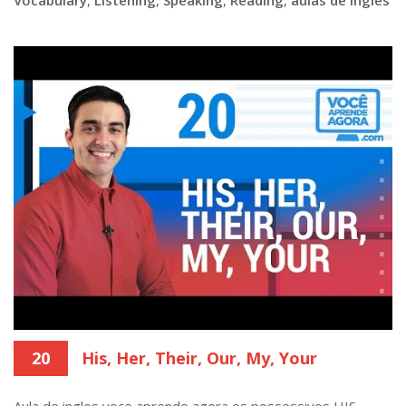
20
His, Her, Their, Our, My, Your