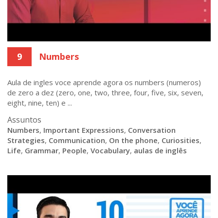
9
Numbers
Aula de ingles voce aprende agora os numbers (numeros)
de zero a dez (zero, one, two, three, four, five, six, seven,
eight, nine, ten) e ...
Assuntos
Numbers
,
Important Expressions
,
Conversation
Strategies
,
Communication
,
On the phone
,
Curiosities
,
Life
,
Grammar
,
People
,
Vocabulary
,
aulas de inglês