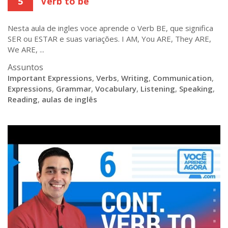
5
Verb to be
Nesta aula de ingles voce aprende o Verb BE, que significa
SER ou ESTAR e suas variações. I AM, You ARE, They ARE,
We ARE, ...
Assuntos
Important Expressions
,
Verbs
,
Writing
,
Communication
,
Expressions
,
Grammar
,
Vocabulary
,
Listening
,
Speaking
,
Reading
,
aulas de inglês