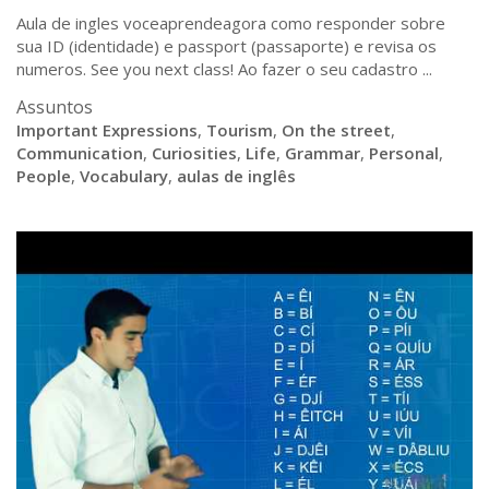
Aula de ingles voceaprendeagora como responder sobre
sua ID (identidade) e passport (passaporte) e revisa os
numeros. See you next class! Ao fazer o seu cadastro ...
Assuntos
Important Expressions
,
Tourism
,
On the street
,
Communication
,
Curiosities
,
Life
,
Grammar
,
Personal
,
People
,
Vocabulary
,
aulas de inglês