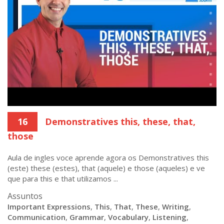
16
Demonstratives this, these, that,
those
Aula de ingles voce aprende agora os Demonstratives this
(este) these (estes), that (aquele) e those (aqueles) e ve
que para this e that utilizamos ...
Assuntos
Important Expressions
,
This
,
That
,
These
,
Writing
,
Communication
,
Grammar
,
Vocabulary
,
Listening
,