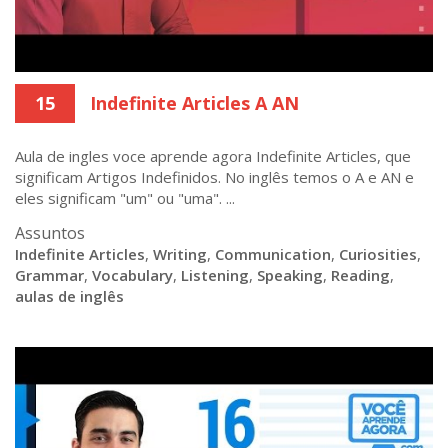
15
Indefinite Articles A AN
Aula de ingles voce aprende agora Indefinite Articles, que
significam Artigos Indefinidos. No inglês temos o A e AN e
eles significam "um" ou "uma". ...
Assuntos
Indefinite Articles
,
Writing
,
Communication
,
Curiosities
,
Grammar
,
Vocabulary
,
Listening
,
Speaking
,
Reading
,
aulas de inglês