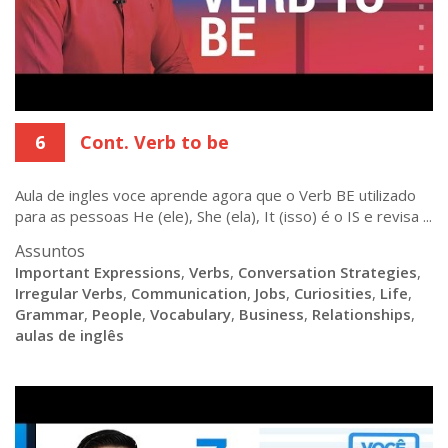
6
Cont. Verb to be
Aula de ingles voce aprende agora que o Verb BE utilizado
para as pessoas He (ele), She (ela), It (isso) é o IS e revisa ...
Assuntos
Important Expressions
,
Verbs
,
Conversation Strategies
,
Irregular Verbs
,
Communication
,
Jobs
,
Curiosities
,
Life
,
Grammar
,
People
,
Vocabulary
,
Business
,
Relationships
,
aulas de inglês