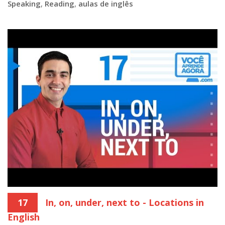
Speaking
,
Reading
,
aulas de inglês
17
In, on, under, next to - Locations in
English