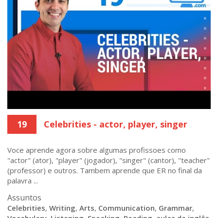
19
Celebrities - actor, player, singer
Voce aprende agora sobre algumas profissoes como
"actor" (ator), "player" (jogador), "singer" (cantor), "teacher"
(professor) e outros. Tambem aprende que ER no final da
palavra ...
Assuntos
Celebrities
,
Writing
,
Arts
,
Communication
,
Grammar
,
Vocabulary
,
Listening
,
Speaking
,
Reading
,
aulas de inglês