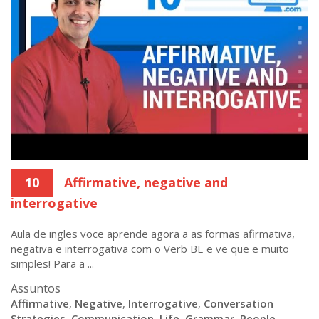
10
Affirmative, negative and
interrogative
Aula de ingles voce aprende agora a as formas afirmativa,
negativa e interrogativa com o Verb BE e ve que e muito
simples! Para a ...
Assuntos
Affirmative
,
Negative
,
Interrogative
,
Conversation
Strategies
,
Communication
,
Life
,
Grammar
,
People
,