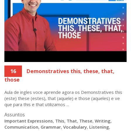
16
Demonstratives this, these, that,
those
Aula de ingles voce aprende agora os Demonstratives this
(este) these (estes), that (aquele) e those (aqueles) e ve
que para this e that utilizamos ...
Assuntos
Important Expressions
,
This
,
That
,
These
,
Writing
,
Communication
,
Grammar
,
Vocabulary
,
Listening
,