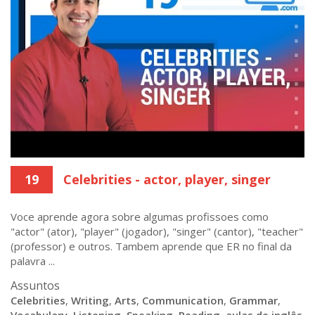
19
Celebrities - actor, player, singer
Voce aprende agora sobre algumas profissoes como
"actor" (ator), "player" (jogador), "singer" (cantor), "teacher"
(professor) e outros. Tambem aprende que ER no final da
palavra ...
Assuntos
Celebrities
,
Writing
,
Arts
,
Communication
,
Grammar
,
Vocabulary
,
Listening
,
Speaking
,
Reading
,
aulas de inglês