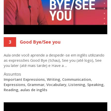
3
Good Bye/See you
Aula onde você aprende a despedir-se em inglês utilizando
as expressões Good Bye (tchau), See you (até logo), See
you later (até mais tarde) e Have a ...
Assuntos
Important Expressions
,
Writing
,
Communication
,
Expressions
,
Grammar
,
Vocabulary
,
Listening
,
Speaking
,
Reading
,
aulas de inglês