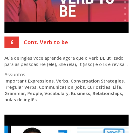
6
Cont. Verb to be
Aula de ingles voce aprende agora que o Verb BE utilizado
para as pessoas He (ele), She (ela), It (isso) é o IS e revisa ...
Assuntos
Important Expressions
,
Verbs
,
Conversation Strategies
,
Irregular Verbs
,
Communication
,
Jobs
,
Curiosities
,
Life
,
Grammar
,
People
,
Vocabulary
,
Business
,
Relationships
,
aulas de inglês