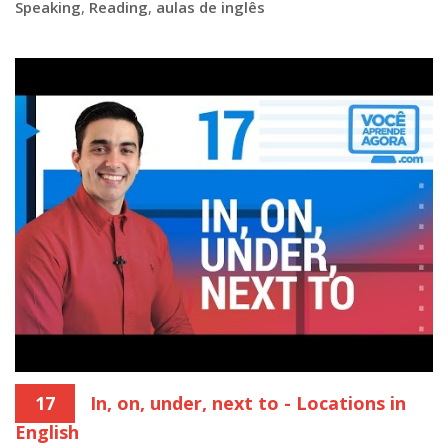
Speaking
,
Reading
,
aulas de inglês
17
In, on, under, next to - Locations in
English