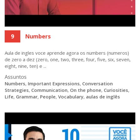
9
Numbers
Aula de ingles voce aprende agora os numbers (numeros)
de zero a dez (zero, one, two, three, four, five, six, seven,
eight, nine, ten) e ...
Assuntos
Numbers
,
Important Expressions
,
Conversation
Strategies
,
Communication
,
On the phone
,
Curiosities
,
Life
,
Grammar
,
People
,
Vocabulary
,
aulas de inglês