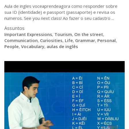
Aula de ingles voceaprendeagora como responder sobre
sua ID (identidade) e passport (passaporte) e revisa os
numeros. See you next class! Ao fazer o seu cadastro ...
Assuntos
Important Expressions
,
Tourism
,
On the street
,
Communication
,
Curiosities
,
Life
,
Grammar
,
Personal
,
People
,
Vocabulary
,
aulas de inglês