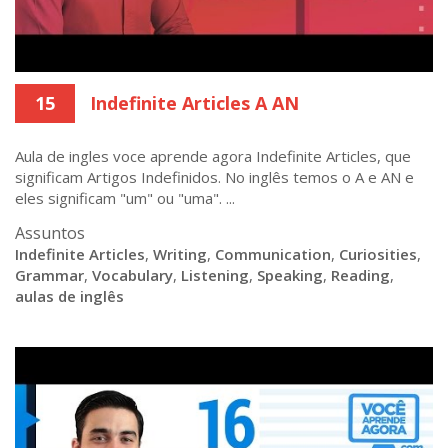
15
Indefinite Articles A AN
Aula de ingles voce aprende agora Indefinite Articles, que
significam Artigos Indefinidos. No inglês temos o A e AN e
eles significam "um" ou "uma". ...
Assuntos
Indefinite Articles
,
Writing
,
Communication
,
Curiosities
,
Grammar
,
Vocabulary
,
Listening
,
Speaking
,
Reading
,
aulas de inglês