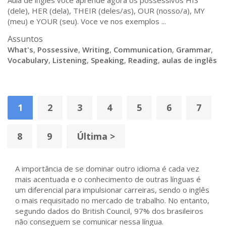
Aula de ingles voce aprende agora os possessivos HIS
(dele), HER (dela), THEIR (deles/as), OUR (nosso/a), MY
(meu) e YOUR (seu). Voce ve nos exemplos ...
Assuntos
What's
,
Possessive
,
Writing
,
Communication
,
Grammar
,
Vocabulary
,
Listening
,
Speaking
,
Reading
,
aulas de inglês
1
2
3
4
5
6
7
8
9
Última >
A importância de se dominar outro idioma é cada vez
mais acentuada e o conhecimento de outras línguas é
um diferencial para impulsionar carreiras, sendo o inglês
o mais requisitado no mercado de trabalho. No entanto,
segundo dados do British Council, 97% dos brasileiros
não conseguem se comunicar nessa língua.