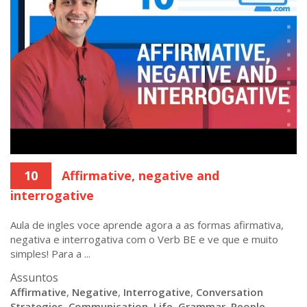
10
Affirmative, negative and
interrogative
Aula de ingles voce aprende agora a as formas afirmativa,
negativa e interrogativa com o Verb BE e ve que e muito
simples! Para a ...
Assuntos
Affirmative
,
Negative
,
Interrogative
,
Conversation
Strategies
,
Communication
,
Life
,
Grammar
,
People
,