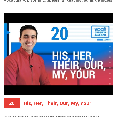
20
His, Her, Their, Our, My, Your