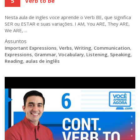
5
Verb to be
Nesta aula de ingles voce aprende o Verb BE, que significa
SER ou ESTAR e suas variações. I AM, You ARE, They ARE,
We ARE, ...
Assuntos
Important Expressions
,
Verbs
,
Writing
,
Communication
,
Expressions
,
Grammar
,
Vocabulary
,
Listening
,
Speaking
,
Reading
,
aulas de inglês