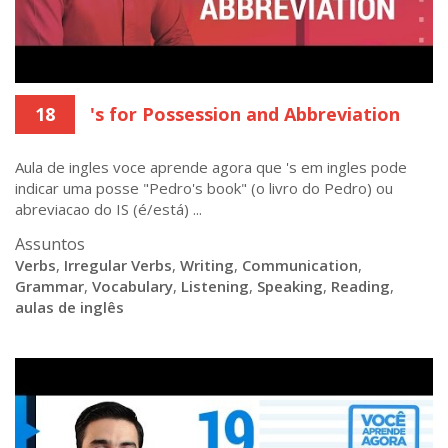
18
's for Possession and Abbreviation
Aula de ingles voce aprende agora que 's em ingles pode
indicar uma posse "Pedro's book" (o livro do Pedro) ou
abreviacao do IS (é/está) ...
Assuntos
Verbs
,
Irregular Verbs
,
Writing
,
Communication
,
Grammar
,
Vocabulary
,
Listening
,
Speaking
,
Reading
,
aulas de inglês