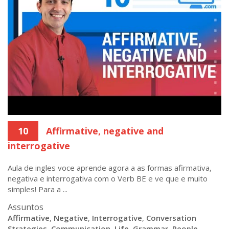
10
Affirmative, negative and
interrogative
Aula de ingles voce aprende agora a as formas afirmativa,
negativa e interrogativa com o Verb BE e ve que e muito
simples! Para a ...
Assuntos
Affirmative
,
Negative
,
Interrogative
,
Conversation
Strategies
,
Communication
,
Life
,
Grammar
,
People
,