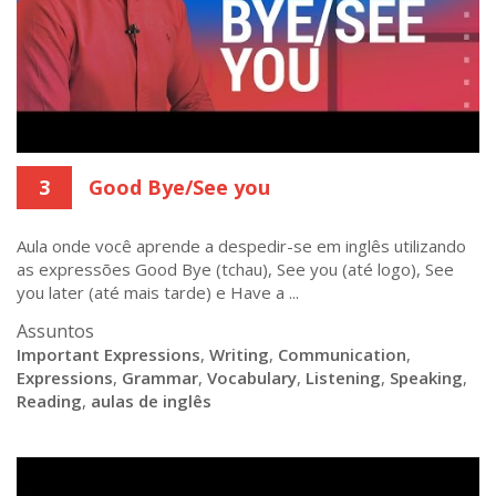
3
Good Bye/See you
Aula onde você aprende a despedir-se em inglês utilizando
as expressões Good Bye (tchau), See you (até logo), See
you later (até mais tarde) e Have a ...
Assuntos
Important Expressions
,
Writing
,
Communication
,
Expressions
,
Grammar
,
Vocabulary
,
Listening
,
Speaking
,
Reading
,
aulas de inglês