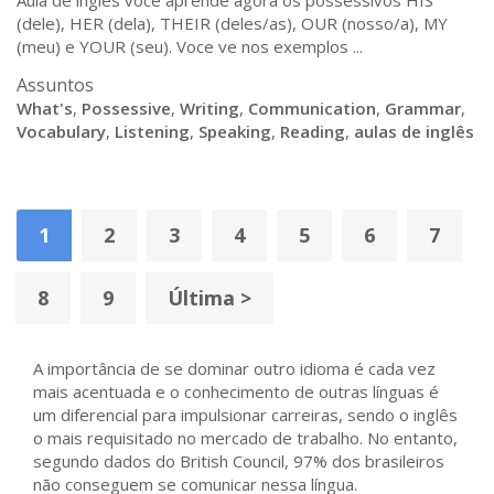
Aula de ingles voce aprende agora os possessivos HIS
(dele), HER (dela), THEIR (deles/as), OUR (nosso/a), MY
(meu) e YOUR (seu). Voce ve nos exemplos ...
Assuntos
What's
,
Possessive
,
Writing
,
Communication
,
Grammar
,
Vocabulary
,
Listening
,
Speaking
,
Reading
,
aulas de inglês
1
2
3
4
5
6
7
8
9
Última >
A importância de se dominar outro idioma é cada vez
mais acentuada e o conhecimento de outras línguas é
um diferencial para impulsionar carreiras, sendo o inglês
o mais requisitado no mercado de trabalho. No entanto,
segundo dados do British Council, 97% dos brasileiros
não conseguem se comunicar nessa língua.