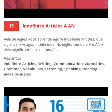
15
Indefinite Articles A AN
Aula de ingles voce aprende agora Indefinite Articles, que
significam Artigos Indefinidos. No inglês temos o A e AN e
eles significam "um" ou "uma". ...
Assuntos
Indefinite Articles
,
Writing
,
Communication
,
Curiosities
,
Grammar
,
Vocabulary
,
Listening
,
Speaking
,
Reading
,
aulas de inglês