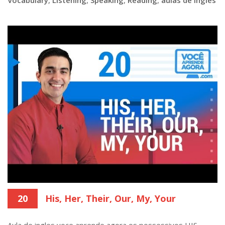
20
His, Her, Their, Our, My, Your