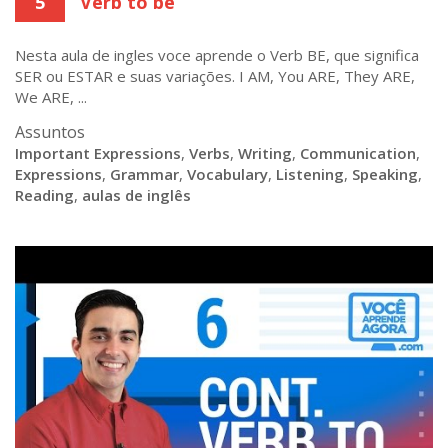
5
Verb to be
Nesta aula de ingles voce aprende o Verb BE, que significa
SER ou ESTAR e suas variações. I AM, You ARE, They ARE,
We ARE, ...
Assuntos
Important Expressions
,
Verbs
,
Writing
,
Communication
,
Expressions
,
Grammar
,
Vocabulary
,
Listening
,
Speaking
,
Reading
,
aulas de inglês