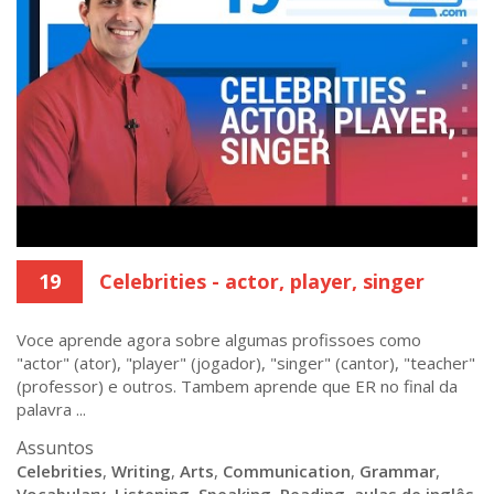
19
Celebrities - actor, player, singer
Voce aprende agora sobre algumas profissoes como
"actor" (ator), "player" (jogador), "singer" (cantor), "teacher"
(professor) e outros. Tambem aprende que ER no final da
palavra ...
Assuntos
Celebrities
,
Writing
,
Arts
,
Communication
,
Grammar
,
Vocabulary
,
Listening
,
Speaking
,
Reading
,
aulas de inglês