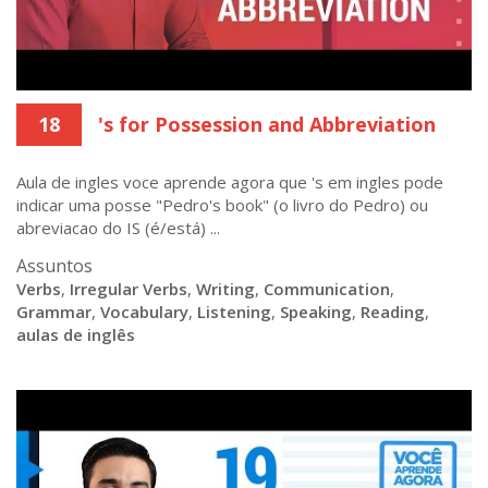
18
's for Possession and Abbreviation
Aula de ingles voce aprende agora que 's em ingles pode
indicar uma posse "Pedro's book" (o livro do Pedro) ou
abreviacao do IS (é/está) ...
Assuntos
Verbs
,
Irregular Verbs
,
Writing
,
Communication
,
Grammar
,
Vocabulary
,
Listening
,
Speaking
,
Reading
,
aulas de inglês