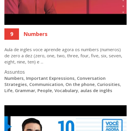
9
Numbers
Aula de ingles voce aprende agora os numbers (numeros)
de zero a dez (zero, one, two, three, four, five, six, seven,
eight, nine, ten) e ...
Assuntos
Numbers
,
Important Expressions
,
Conversation
Strategies
,
Communication
,
On the phone
,
Curiosities
,
Life
,
Grammar
,
People
,
Vocabulary
,
aulas de inglês