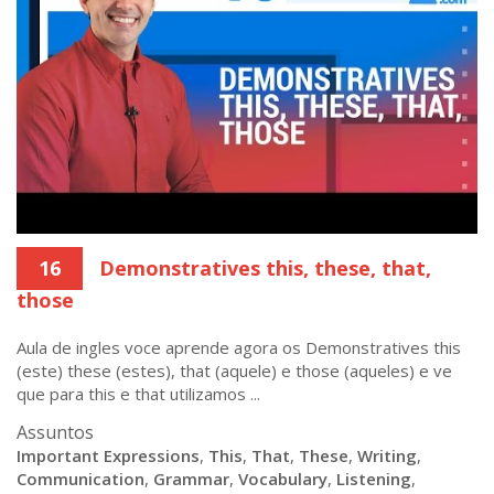
16
Demonstratives this, these, that,
those
Aula de ingles voce aprende agora os Demonstratives this
(este) these (estes), that (aquele) e those (aqueles) e ve
que para this e that utilizamos ...
Assuntos
Important Expressions
,
This
,
That
,
These
,
Writing
,
Communication
,
Grammar
,
Vocabulary
,
Listening
,