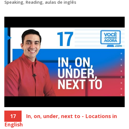
Speaking
,
Reading
,
aulas de inglês
17
In, on, under, next to - Locations in
English