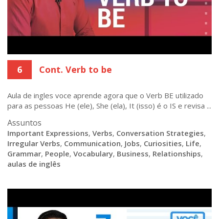
6
Cont. Verb to be
Aula de ingles voce aprende agora que o Verb BE utilizado
para as pessoas He (ele), She (ela), It (isso) é o IS e revisa ...
Assuntos
Important Expressions
,
Verbs
,
Conversation Strategies
,
Irregular Verbs
,
Communication
,
Jobs
,
Curiosities
,
Life
,
Grammar
,
People
,
Vocabulary
,
Business
,
Relationships
,
aulas de inglês