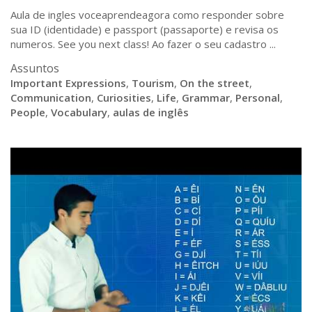
Aula de ingles voceaprendeagora como responder sobre
sua ID (identidade) e passport (passaporte) e revisa os
numeros. See you next class! Ao fazer o seu cadastro ...
Assuntos
Important Expressions
,
Tourism
,
On the street
,
Communication
,
Curiosities
,
Life
,
Grammar
,
Personal
,
People
,
Vocabulary
,
aulas de inglês