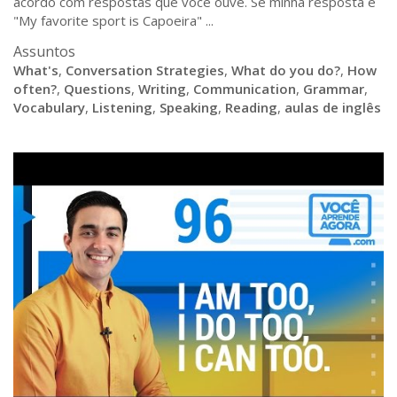
acordo com respostas que voce ouve. Se minha resposta e
"My favorite sport is Capoeira" ...
Assuntos
What's
,
Conversation Strategies
,
What do you do?
,
How
often?
,
Questions
,
Writing
,
Communication
,
Grammar
,
Vocabulary
,
Listening
,
Speaking
,
Reading
,
aulas de inglês