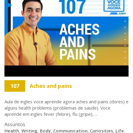
107
Aches and pains
Aula de ingles voce aprende agora aches and pains (dores) e
alguns health problems (problemas de saude). Voce
aprende em ingles fever (febre), flu (gripe), ...
Assuntos
Health
,
Writing
,
Body
,
Communication
,
Curiosities
,
Life
,