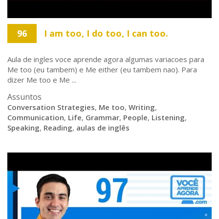
96
I am too, I do too, I can too.
Aula de ingles voce aprende agora algumas variacoes para
Me too (eu tambem) e Me either (eu tambem nao). Para
dizer Me too e Me ...
Assuntos
Conversation Strategies
,
Me too
,
Writing
,
Communication
,
Life
,
Grammar
,
People
,
Listening
,
Speaking
,
Reading
,
aulas de inglês