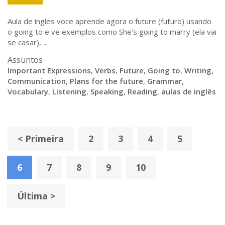
Aula de ingles voce aprende agora o future (futuro) usando
o going to e ve exemplos como She's going to marry (ela vai
se casar), ...
Assuntos
Important Expressions
,
Verbs
,
Future
,
Going to
,
Writing
,
Communication
,
Plans for the future
,
Grammar
,
Vocabulary
,
Listening
,
Speaking
,
Reading
,
aulas de inglês
< Primeira
2
3
4
5
6
7
8
9
10
Última >