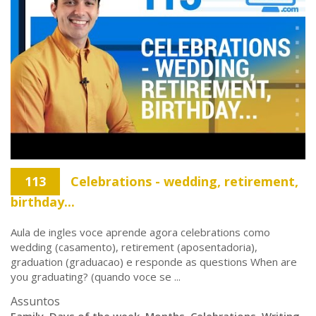
113
Celebrations - wedding, retirement,
birthday...
Aula de ingles voce aprende agora celebrations como
wedding (casamento), retirement (aposentadoria),
graduation (graduacao) e responde as questions When are
you graduating? (quando voce se ...
Assuntos
Family
,
Days of the week
,
Months
,
Celebrations
,
Writing
,