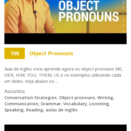
100
Object Pronouns
Aula de ingles voce aprende agora os object pronouns ME,
HER, HIM, YOU, THEM, US e ve exemplos utilizando cada
um deles. Veja abaixo os ...
Assuntos
Conversation Strategies
,
Object pronouns
,
Writing
,
Communication
,
Grammar
,
Vocabulary
,
Listening
,
Speaking
,
Reading
,
aulas de inglês