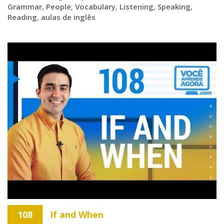
Grammar
,
People
,
Vocabulary
,
Listening
,
Speaking
,
Reading
,
aulas de inglês
108
If and When