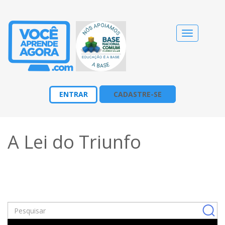
Alternar
navegação
ENTRAR
CADASTRE-SE
A Lei do Triunfo