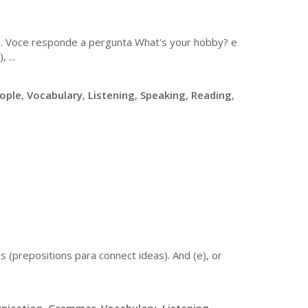
s. Voce responde a pergunta What's your hobby? e
 ...
ople
,
Vocabulary
,
Listening
,
Speaking
,
Reading
,
s (prepositions para connect ideas). And (e), or