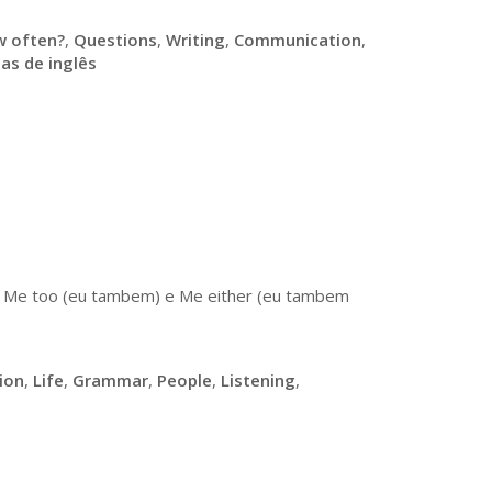
 often?
,
Questions
,
Writing
,
Communication
,
las de inglês
ra Me too (eu tambem) e Me either (eu tambem
ion
,
Life
,
Grammar
,
People
,
Listening
,