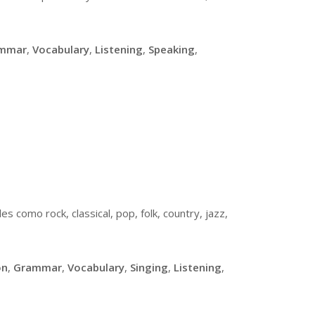
mmar
,
Vocabulary
,
Listening
,
Speaking
,
s como rock, classical, pop, folk, country, jazz,
on
,
Grammar
,
Vocabulary
,
Singing
,
Listening
,