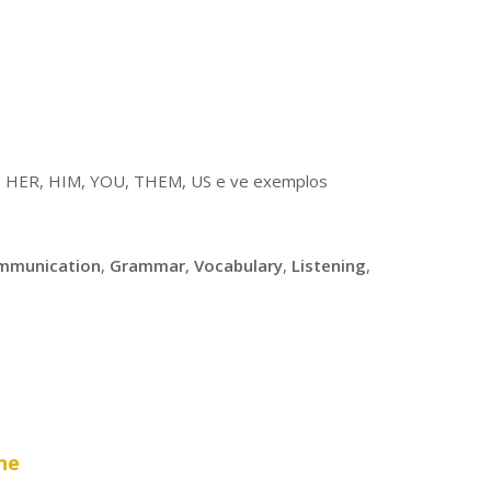
E, HER, HIM, YOU, THEM, US e ve exemplos
mmunication
,
Grammar
,
Vocabulary
,
Listening
,
ne