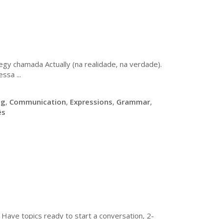
gy chamada Actually (na realidade, na verdade).
sa ...
ng
,
Communication
,
Expressions
,
Grammar
,
ês
- Have topics ready to start a conversation, 2-