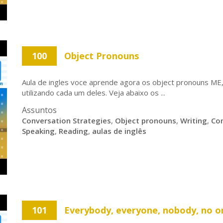
100
Object Pronouns
Aula de ingles voce aprende agora os object pronouns M
utilizando cada um deles. Veja abaixo os ...
Assuntos
Conversation Strategies
,
Object pronouns
,
Writing
,
Co
Speaking
,
Reading
,
aulas de inglês
101
Everybody, everyone, nobody, no o