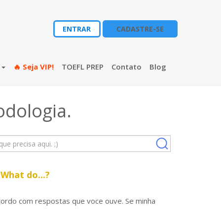
ENTRAR
CADASTRE-SE
s
🔥 Seja VIP!
TOEFL PREP
Contato
Blog
odologia
.
 What do...?
acordo com respostas que voce ouve. Se minha