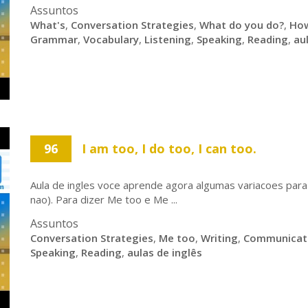
Assuntos
What's
,
Conversation Strategies
,
What do you do?
,
How
Grammar
,
Vocabulary
,
Listening
,
Speaking
,
Reading
,
au
96
I am too, I do too, I can too.
Aula de ingles voce aprende agora algumas variacoes pa
nao). Para dizer Me too e Me ...
Assuntos
Conversation Strategies
,
Me too
,
Writing
,
Communicat
Speaking
,
Reading
,
aulas de inglês