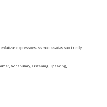
 enfatizar expressoes. As mais usadas sao I really
mmar
,
Vocabulary
,
Listening
,
Speaking
,